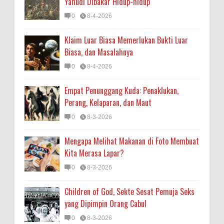
Yahudi Dibakar Hidup-hidup
0
8-4-2026
Klaim Luar Biasa Memerlukan Bukti Luar
Biasa, dan Masalahnya
0
8-4-2026
Empat Penunggang Kuda: Penaklukan,
Perang, Kelaparan, dan Maut
0
8-3-2026
Mengapa Melihat Makanan di Foto Membuat
Kita Merasa Lapar?
0
8-3-2026
Children of God, Sekte Sesat Pemuja Seks
yang Dipimpin Orang Cabul
0
8-3-2026