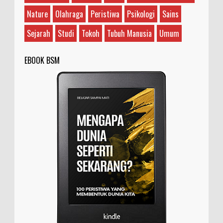
Nature
Olahraga
Peristiwa
Psikologi
Sains
Sejarah
Studi
Tokoh
Tubuh Manusia
Umum
EBOOK BSM