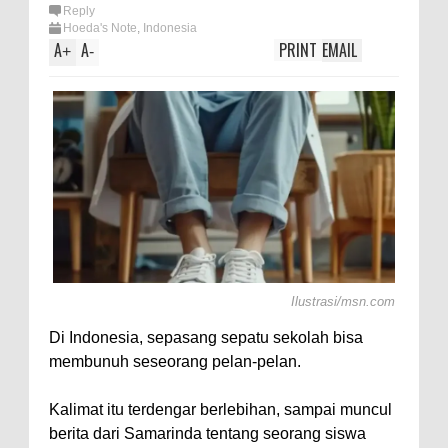
Reply
Hoeda's Note
,
Indonesia
A
A
PRINT
EMAIL
+
-
Ilustrasi/msn.com
Di Indonesia, sepasang sepatu sekolah bisa
membunuh seseorang pelan-pelan.
Kalimat itu terdengar berlebihan, sampai muncul
berita dari Samarinda tentang seorang siswa