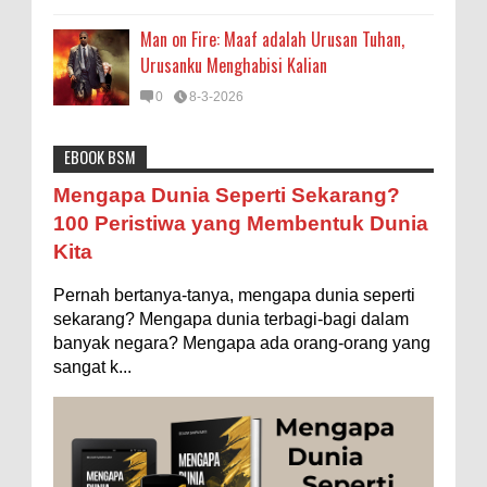
Man on Fire: Maaf adalah Urusan Tuhan,
Urusanku Menghabisi Kalian
0
8-3-2026
EBOOK BSM
Astronomi
Biologi
Budaya
Buku
Bumi
Mengapa Negara Miskin Tidak Mencetak
Mengapa Dunia Seperti Sekarang?
Uang yang Banyak saja biar Kaya?
Entertainment
Fakta & Statistik
Fauna
Filsafat
100 Peristiwa yang Membentuk Dunia
Ilustrasi/istimewa Jawaban untuk pertanyaan itu
Kita
sebenarnya membutuhkan uraian panjang lebar,
Flora
Geografi
Hoeda's Note
Indonesia
namun berikut ini saya usahakan seringkas...
Pernah bertanya-tanya, mengapa dunia seperti
Internasional
Internet
Iptek
Istilah Ilmiah
Ukuran 1 Kaki itu Berapa Meter?
sekarang? Mengapa dunia terbagi-bagi dalam
Makanan & Minuman
Misteri
Mitologi
Nature
banyak negara? Mengapa ada orang-orang yang
Ilustrasi/ginersnow.com Di Inggris dan Amerika,
sangat k...
ukuran “kaki” (feet—biasa disingkat ft) memang
Olahraga
Pendidikan
Peristiwa
Psikologi
Sains
lebih sering digunakan dibanding “meter”...
Sejarah
Studi
Teknologi
Tips
Tokoh
Rahasia Togel yang Tidak Dipahami Pemain
Togel
Tubuh Manusia
Umum