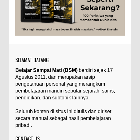
Ilustrasi/zdnet.com Ini adalah catatan penutup
untuk dua catatan saya sebelumnya ( Judi Togel
dan Impian Tolol Kaya Mendadak dan Tidak Ada ...
Apa yang Disebut Impurities?
Ilustrasi/belmontmetals.com Impurities adalah
istilah yang digunakan untuk menyebut zat-zat
yang tidak diinginkan, yang terdapat dalam
suatu...
SELAMAT DATANG
Apa yang Disebut Badan Golgi?
Belajar Sampai Mati (BSM)
berdiri sejak 17
Ilustrasi/utakatikotak.com Badan Golgi (disebut
Agustus 2011, dan merupakan arsip
pula aparatus Golgi, kompleks Golgi, atau
diktiosom) adalah organel yang dikaitkan
pengetahuan personal yang merangkum
denga...
pembelajaran mandiri seputar sejarah, sains,
pendidikan, dan subtopik lainnya.
Apakah UFO Benar-benar Ada?
Ilustrasi/istimewa Sebagian orang percaya UFO
Seluruh konten di situs ini ditulis dan diriset
benar-benar ada. Sebagian orang lain percaya
secara manual sebagai hasil pembelajaran
UFO benar-benar tidak ada. Manakah yang
pribadi.
benar...
CONTACT US