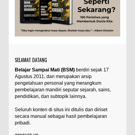
Ilustrasi/zdnet.com Ini adalah catatan penutup
untuk dua catatan saya sebelumnya ( Judi Togel
dan Impian Tolol Kaya Mendadak dan Tidak Ada ...
Apa yang Disebut Impurities?
Ilustrasi/belmontmetals.com Impurities adalah
istilah yang digunakan untuk menyebut zat-zat
yang tidak diinginkan, yang terdapat dalam
suatu...
SELAMAT DATANG
Apa yang Disebut Badan Golgi?
Belajar Sampai Mati (BSM)
berdiri sejak 17
Ilustrasi/utakatikotak.com Badan Golgi (disebut
Agustus 2011, dan merupakan arsip
pula aparatus Golgi, kompleks Golgi, atau
diktiosom) adalah organel yang dikaitkan
pengetahuan personal yang merangkum
denga...
pembelajaran mandiri seputar sejarah, sains,
pendidikan, dan subtopik lainnya.
Apakah UFO Benar-benar Ada?
Ilustrasi/istimewa Sebagian orang percaya UFO
Seluruh konten di situs ini ditulis dan diriset
benar-benar ada. Sebagian orang lain percaya
secara manual sebagai hasil pembelajaran
UFO benar-benar tidak ada. Manakah yang
pribadi.
benar...