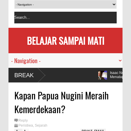
BELAJAR SAMPAI MATI
Isaac Newton dan
BREAK
Menatap Dunia
Sinyal Konspirasi 
Kapan Papua Nugini Meraih
COVID-19
Yoshinori Ohsumi,
Kemerdekaan?
Dirinya Sendiri
Jonas Salk Wafat,
Reply
Vaksin Polio
Peristiwa
,
Sejarah