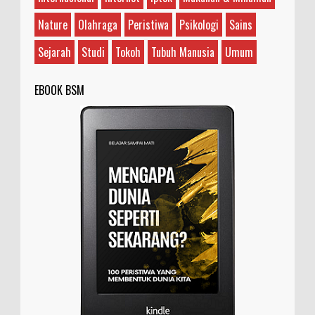
Nature
Olahraga
Peristiwa
Psikologi
Sains
Sejarah
Studi
Tokoh
Tubuh Manusia
Umum
EBOOK BSM