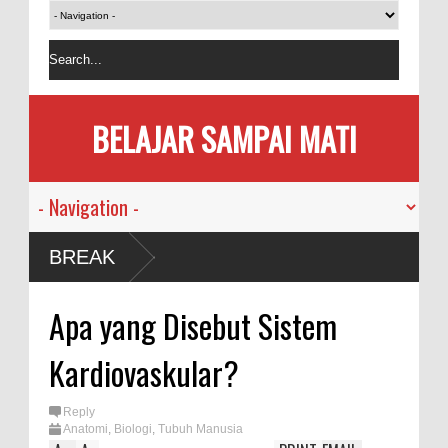
BELAJAR SAMPAI MATI
a Manusia
BREAK
 Pandemi
Apa yang Disebut Sistem
 Memakan
Kardiovaskular?
n Bersama
Reply
Anatomi
,
Biologi
,
Tubuh Manusia