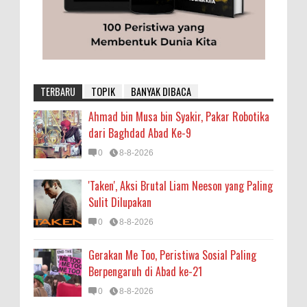
TERBARU
TOPIK
BANYAK DIBACA
Ahmad bin Musa bin Syakir, Pakar Robotika
dari Baghdad Abad Ke-9
0
8-8-2026
'Taken', Aksi Brutal Liam Neeson yang Paling
Sulit Dilupakan
0
8-8-2026
Gerakan Me Too, Peristiwa Sosial Paling
Berpengaruh di Abad ke-21
0
8-8-2026