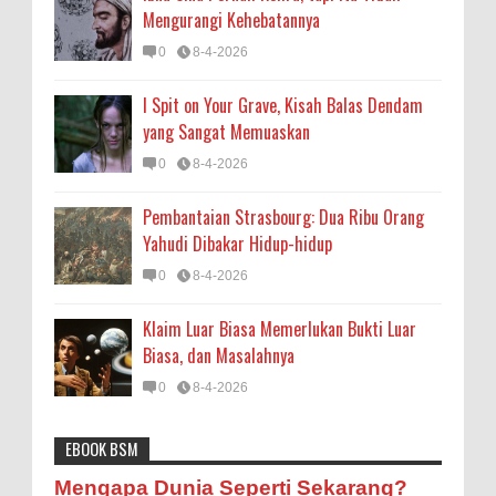
Mengurangi Kehebatannya
0
8-4-2026
I Spit on Your Grave, Kisah Balas Dendam
yang Sangat Memuaskan
0
8-4-2026
Pembantaian Strasbourg: Dua Ribu Orang
Yahudi Dibakar Hidup-hidup
0
8-4-2026
Klaim Luar Biasa Memerlukan Bukti Luar
Biasa, dan Masalahnya
0
8-4-2026
EBOOK BSM
Astronomi
Biologi
Budaya
Buku
Bumi
Mengapa Negara Miskin Tidak Mencetak
Mengapa Dunia Seperti Sekarang?