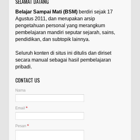
SELAMAT DATANG
Apa yang Disebut Badan Golgi?
Belajar Sampai Mati (BSM)
berdiri sejak 17
Ilustrasi/utakatikotak.com Badan Golgi (disebut
Agustus 2011, dan merupakan arsip
pula aparatus Golgi, kompleks Golgi, atau
diktiosom) adalah organel yang dikaitkan
pengetahuan personal yang merangkum
denga...
pembelajaran mandiri seputar sejarah, sains,
pendidikan, dan subtopik lainnya.
Apakah UFO Benar-benar Ada?
Ilustrasi/istimewa Sebagian orang percaya UFO
Seluruh konten di situs ini ditulis dan diriset
benar-benar ada. Sebagian orang lain percaya
secara manual sebagai hasil pembelajaran
UFO benar-benar tidak ada. Manakah yang
pribadi.
benar...
CONTACT US
Apa Itu Glass Gem Corn atau Jagung
Permata Kaca?
Nama
Ilustrasi/kompasiana.com Glass Gem Corn, yang
juga dikenal sebagai "jagung permata kaca",
adalah varietas unik dari tanaman jagung...
Email
*
Apa Itu Artemia, dan Dimana Mereka
Pesan
*
Hidup?
Ilustrasi/gdm.id Artemia adalah mikroorganisme