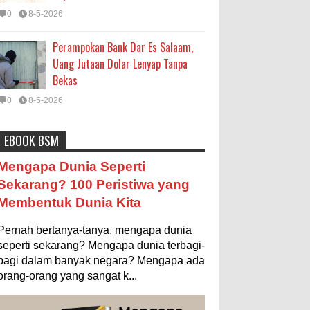
0
8-5-2026
Perampokan Bank Dar Es Salaam,
Uang Jutaan Dolar Lenyap Tanpa
Bekas
0
8-5-2026
EBOOK BSM
Astronomi
Biologi
Budaya
Buku
Bumi
Mengapa Negara Miskin Tidak
Mengapa Dunia Seperti
Mencetak Uang yang Banyak saja
Entertainment
Fakta & Statistik
Fauna
Sekarang? 100 Peristiwa yang
biar Kaya?
Membentuk Dunia Kita
Filsafat
Flora
Geografi
Hoeda's Note
Ilustrasi/istimewa Jawaban untuk
pertanyaan itu sebenarnya membutuhkan uraian
Indonesia
Internasional
Internet
Iptek
Pernah bertanya-tanya, mengapa dunia
panjang lebar, namun berikut ini saya usahakan
seringkas...
seperti sekarang? Mengapa dunia terbagi-
Istilah Ilmiah
Makanan & Minuman
Misteri
bagi dalam banyak negara? Mengapa ada
Ukuran 1 Kaki itu Berapa Meter?
orang-orang yang sangat k...
Mitologi
Nature
Olahraga
Pendidikan
Ilustrasi/ginersnow.com Di Inggris dan
Amerika, ukuran “kaki” (feet—biasa