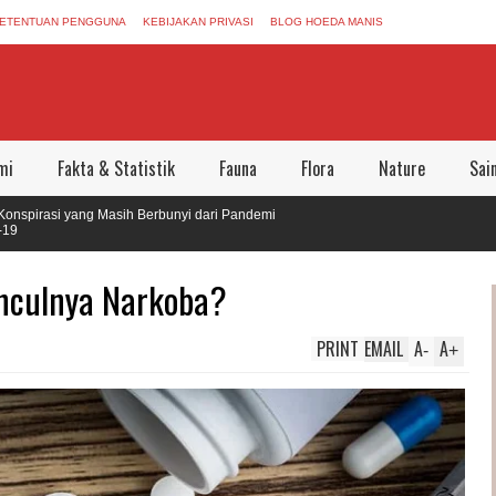
ETENTUAN PENGGUNA
KEBIJAKAN PRIVASI
BLOG HOEDA MANIS
mi
Fakta & Statistik
Fauna
Flora
Nature
Sai
si yang Masih Berbunyi dari Pandemi
, Meninggalkan Dunia Aman Bersama
nculnya Narkoba?
PRINT
EMAIL
A
A
-
+