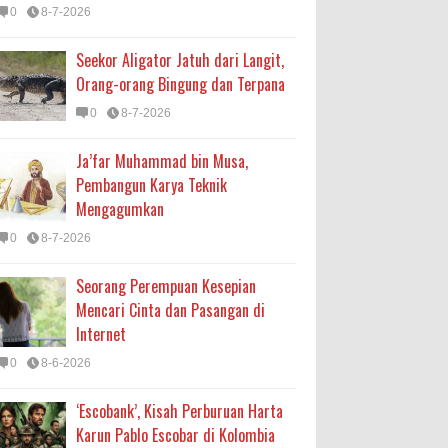
0
8-7-2026
Seekor Aligator Jatuh dari Langit,
Orang-orang Bingung dan Terpana
0
8-7-2026
Ja’far Muhammad bin Musa,
Pembangun Karya Teknik
Mengagumkan
0
8-7-2026
Seorang Perempuan Kesepian
Mencari Cinta dan Pasangan di
Internet
0
8-6-2026
‘Escobank’, Kisah Perburuan Harta
Karun Pablo Escobar di Kolombia