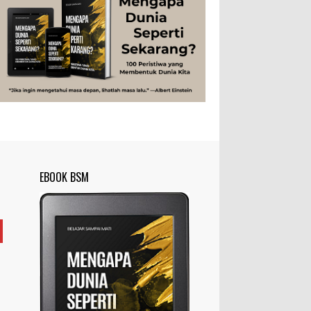
Peristiwa
Psikologi
Sains
Sejarah
disingkat ft) memang lebih sering
digunakan dibanding “meter”...
Studi
Teknologi
Tips
Tokoh
Rahasia Togel yang Tidak Dipahami
Tubuh Manusia
Umum
Pemain Togel
Ilustrasi/zdnet.com Ini adalah catatan
penutup untuk dua catatan saya
sebelumnya ( Judi Togel dan Impian Tolol Kaya
Mendadak dan Tidak Ada ...
Apa yang Disebut Impurities?
Ilustrasi/belmontmetals.com Impurities
EBOOK BSM
adalah istilah yang digunakan untuk
menyebut zat-zat yang tidak diinginkan,
yang terdapat dalam suatu...
Apa yang Disebut Badan Golgi?
Ilustrasi/utakatikotak.com Badan Golgi
(disebut pula aparatus Golgi, kompleks
Golgi, atau diktiosom) adalah organel
yang dikaitkan denga...