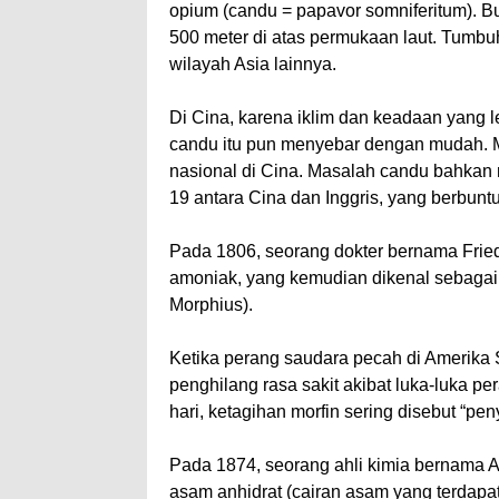
opium (candu = papavor somniferitum). Bun
500 meter di atas permukaan laut. Tumbuh
wilayah Asia lainnya.
Di Cina, karena iklim dan keadaan yang
candu itu pun menyebar dengan mudah. 
nasional di Cina. Masalah candu bahkan 
19 antara Cina dan Inggris, yang berbunt
Pada 1806, seorang dokter bernama Frie
amoniak, yang kemudian dikenal sebagai 
Morphius).
Ketika perang saudara pecah di Amerika 
penghilang rasa sakit akibat luka-luka p
hari, ketagihan morfin sering disebut “peny
Pada 1874, seorang ahli kimia bernama A
asam anhidrat (cairan asam yang terdapa