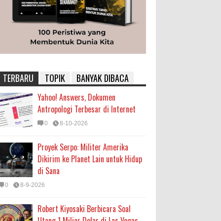
TERBARU
TOPIK
BANYAK DIBACA
Yahoo! Answers, Dokumen
Antropologi Terbesar di Internet
0
8-10-2026
Proyek Serpo: Militer Amerika
Dikirim ke Planet Lain untuk Hidup
di Sana
0
8-9-2026
Robert Kiyosaki Berbicara Soal
Utang 1 Miliar Dolar di Las Vegas