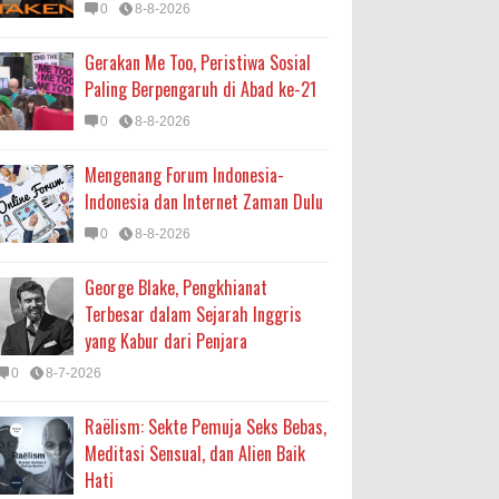
0
8-8-2026
Gerakan Me Too, Peristiwa Sosial
Paling Berpengaruh di Abad ke-21
0
8-8-2026
Mengenang Forum Indonesia-
Indonesia dan Internet Zaman Dulu
0
8-8-2026
George Blake, Pengkhianat
Terbesar dalam Sejarah Inggris
yang Kabur dari Penjara
0
8-7-2026
Raëlism: Sekte Pemuja Seks Bebas,
Meditasi Sensual, dan Alien Baik
Hati