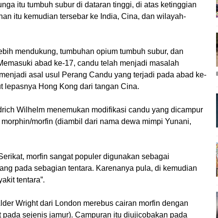
ga itu tumbuh subur di dataran tinggi, di atas ketinggian
an itu kemudian tersebar ke India, Cina, dan wilayah-
 lebih mendukung, tumbuhan opium tumbuh subur, dan
Memasuki abad ke-17, candu telah menjadi masalah
menjadi asal usul Perang Candu yang terjadi pada abad ke-
ut lepasnya Hong Kong dari tangan Cina.
drich Wilhelm menemukan modifikasi candu yang dicampur
morphin/morfin (diambil dari nama dewa mimpi Yunani,
Serikat, morfin sangat populer digunakan sebagai
erang pada sebagian tentara. Karenanya pula, di kemudian
akit tentara”.
lder Wright dari London merebus cairan morfin dengan
t pada sejenis jamur). Campuran itu diujicobakan pada