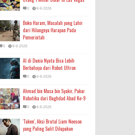
0
8-9-2026
Boko Haram, Masalah yang Lahir
dari Hilangnya Harapan Pada
Pemerintah
0
8-9-2026
AI di Dunia Nyata Bisa Lebih
Berbahaya dari Robot Ultron
0
8-9-2026
Ahmad bin Musa bin Syakir, Pakar
Robotika dari Baghdad Abad Ke-9
0
8-8-2026
'Taken', Aksi Brutal Liam Neeson
yang Paling Sulit Dilupakan