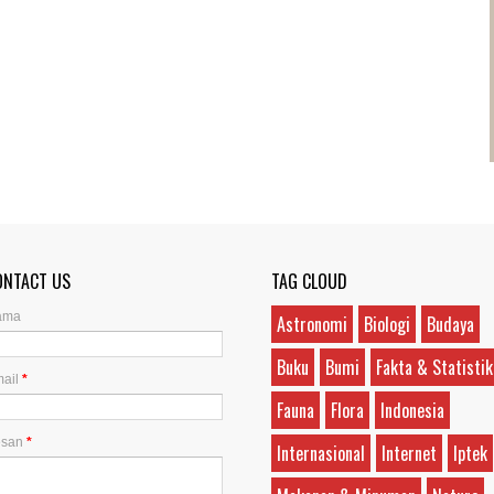
ONTACT US
TAG CLOUD
ama
Astronomi
Biologi
Budaya
Buku
Bumi
Fakta & Statistik
ail
*
Fauna
Flora
Indonesia
esan
*
Internasional
Internet
Iptek