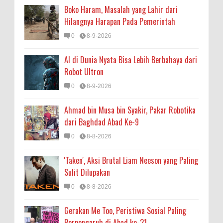
Boko Haram, Masalah yang Lahir dari
Hilangnya Harapan Pada Pemerintah
0
8-9-2026
AI di Dunia Nyata Bisa Lebih Berbahaya dari
Robot Ultron
0
8-9-2026
Ahmad bin Musa bin Syakir, Pakar Robotika
dari Baghdad Abad Ke-9
0
8-8-2026
'Taken', Aksi Brutal Liam Neeson yang Paling
Sulit Dilupakan
0
8-8-2026
Gerakan Me Too, Peristiwa Sosial Paling
Berpengaruh di Abad ke-21