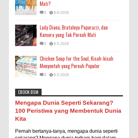
Mati?
0
8-6-2026
Lady Diana, Brutalnya Paparazzi, dan
Kamera yang Tak Pernah Mati
0
8-5-2026
Chicken Soup for the Soul, Kisah-kisah
Menyentuh yang Pernah Populer
0
8-5-2026
EBOOK BSM
Astronomi
Biologi
Budaya
Buku
Bumi
Mengapa Negara Miskin Tidak Mencetak
Mengapa Dunia Seperti Sekarang?
Uang yang Banyak saja biar Kaya?
Entertainment
Fakta & Statistik
Fauna
Filsafat
100 Peristiwa yang Membentuk Dunia
Ilustrasi/istimewa Jawaban untuk pertanyaan itu
Kita
sebenarnya membutuhkan uraian panjang lebar,
Flora
Geografi
Hoeda's Note
Indonesia
namun berikut ini saya usahakan seringkas...
Pernah bertanya-tanya, mengapa dunia seperti
Internasional
Internet
Iptek
Istilah Ilmiah
sekarang? Mengapa dunia terbagi-bagi dalam