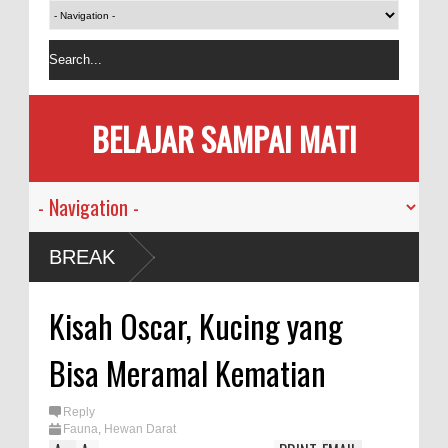
BELAJAR SAMPAI MATI
sia
BREAK
i
Kisah Oscar, Kucing yang
an
Bisa Meramal Kematian
ama
Reply
Fauna
,
Hewan Darat