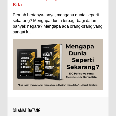
Ilustrasi/istimewa Jawaban untuk pertanyaan itu
Kita
sebenarnya membutuhkan uraian panjang lebar,
Flora
Geografi
Hoeda's Note
Indonesia
namun berikut ini saya usahakan seringkas...
Pernah bertanya-tanya, mengapa dunia seperti
Internasional
Internet
Iptek
Istilah Ilmiah
Ukuran 1 Kaki itu Berapa Meter?
sekarang? Mengapa dunia terbagi-bagi dalam
Makanan & Minuman
Misteri
Mitologi
Nature
banyak negara? Mengapa ada orang-orang yang
Ilustrasi/ginersnow.com Di Inggris dan Amerika,
sangat k...
ukuran “kaki” (feet—biasa disingkat ft) memang
Olahraga
Pendidikan
Peristiwa
Psikologi
Sains
lebih sering digunakan dibanding “meter”...
Sejarah
Studi
Teknologi
Tips
Tokoh
Rahasia Togel yang Tidak Dipahami Pemain
Togel
Tubuh Manusia
Umum
Ilustrasi/zdnet.com Ini adalah catatan penutup
untuk dua catatan saya sebelumnya ( Judi Togel
dan Impian Tolol Kaya Mendadak dan Tidak Ada ...
Apa yang Disebut Impurities?
Ilustrasi/belmontmetals.com Impurities adalah
istilah yang digunakan untuk menyebut zat-zat
yang tidak diinginkan, yang terdapat dalam
suatu...
SELAMAT DATANG
Apa yang Disebut Badan Golgi?