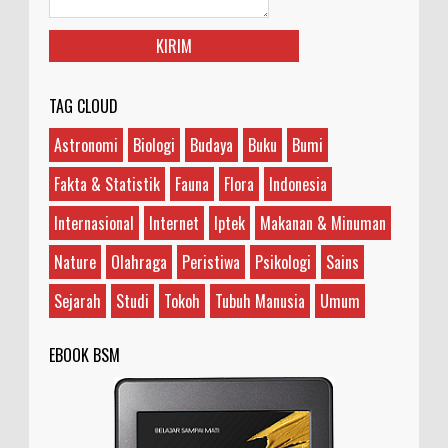
Mengapa Urine Kadang Warnanya Berbeda?
Ilustrasi/aelminingservice.com Kalau kita
perhatikan, urine (air seni) yang kita keluarkan
TAG CLOUD
sewaktu buang air kecil memiliki warna yang k...
Astronomi
Biologi
Budaya
Buku
Bumi
Joe Satriani dan Steve Vai, Siapa yang
Guru?
Fakta & Statistik
Fauna
Flora
Indonesia
Ilustrasi/rockandrollgarage.com Antara Joe
Satriani dengan Steve Vai, sebenarnya siapa
Internasional
Internet
Iptek
Makanan & Minuman
yang guru dan siapa yang murid? Teman saya bilan...
Nature
Olahraga
Peristiwa
Psikologi
Sains
Sejarah
Studi
Tokoh
Tubuh Manusia
Umum
EBOOK BSM