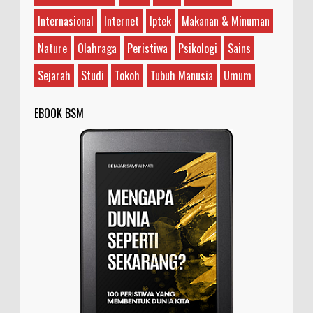
dan memiliki makna yang bervariasi, tergantung
Internasional
Internet
Iptek
Makanan & Minuman
...
Nature
Olahraga
Peristiwa
Psikologi
Sains
Sejarah
Studi
Tokoh
Tubuh Manusia
Umum
EBOOK BSM