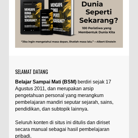
Togel
Tubuh Manusia
Umum
Ilustrasi/zdnet.com Ini adalah catatan penutup
untuk dua catatan saya sebelumnya ( Judi Togel
dan Impian Tolol Kaya Mendadak dan Tidak Ada ...
Apa yang Disebut Impurities?
Ilustrasi/belmontmetals.com Impurities adalah
istilah yang digunakan untuk menyebut zat-zat
yang tidak diinginkan, yang terdapat dalam
suatu...
SELAMAT DATANG
Apa yang Disebut Badan Golgi?
Belajar Sampai Mati (BSM)
berdiri sejak 17
Ilustrasi/utakatikotak.com Badan Golgi (disebut
Agustus 2011, dan merupakan arsip
pula aparatus Golgi, kompleks Golgi, atau
diktiosom) adalah organel yang dikaitkan
pengetahuan personal yang merangkum
denga...
pembelajaran mandiri seputar sejarah, sains,
pendidikan, dan subtopik lainnya.
Apakah UFO Benar-benar Ada?
Ilustrasi/istimewa Sebagian orang percaya UFO
Seluruh konten di situs ini ditulis dan diriset
benar-benar ada. Sebagian orang lain percaya
secara manual sebagai hasil pembelajaran
UFO benar-benar tidak ada. Manakah yang
pribadi.
benar...