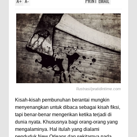
A
A
PRINT
EMAIL
+
-
Ilustrasi/pratidintime.com
Kisah-kisah pembunuhan berantai mungkin
menyenangkan untuk dibaca sebagai kisah fiksi,
tapi benar-benar mengerikan ketika terjadi di
dunia nyata. Khususnya bagi orang-orang yang
mengalaminya. Hal itulah yang dialami
penduduk New Orleans dan sekitarnya pada