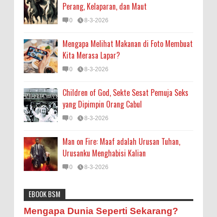
Perang, Kelaparan, dan Maut
0
8-3-2026
Mengapa Melihat Makanan di Foto Membuat
Kita Merasa Lapar?
0
8-3-2026
Children of God, Sekte Sesat Pemuja Seks
yang Dipimpin Orang Cabul
0
8-3-2026
Man on Fire: Maaf adalah Urusan Tuhan,
Urusanku Menghabisi Kalian
0
8-3-2026
EBOOK BSM
Astronomi
Biologi
Budaya
Buku
Bumi
Mengapa Dunia Seperti Sekarang?