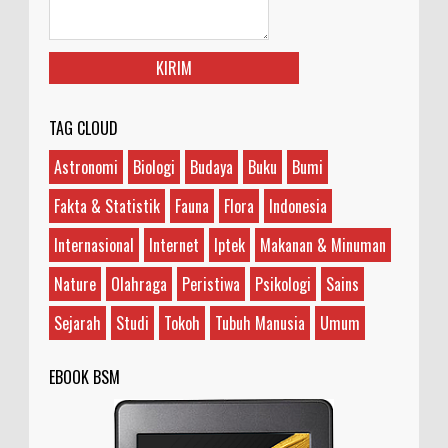
TAG CLOUD
Astronomi
Biologi
Budaya
Buku
Bumi
Fakta & Statistik
Fauna
Flora
Indonesia
Internasional
Internet
Iptek
Makanan & Minuman
Nature
Olahraga
Peristiwa
Psikologi
Sains
Sejarah
Studi
Tokoh
Tubuh Manusia
Umum
EBOOK BSM