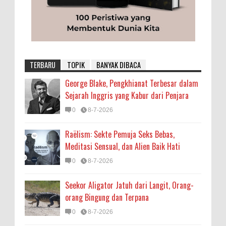
TERBARU
TOPIK
BANYAK DIBACA
George Blake, Pengkhianat Terbesar dalam
Sejarah Inggris yang Kabur dari Penjara
0
8-7-2026
Raëlism: Sekte Pemuja Seks Bebas,
Meditasi Sensual, dan Alien Baik Hati
0
8-7-2026
Seekor Aligator Jatuh dari Langit, Orang-
orang Bingung dan Terpana
0
8-7-2026