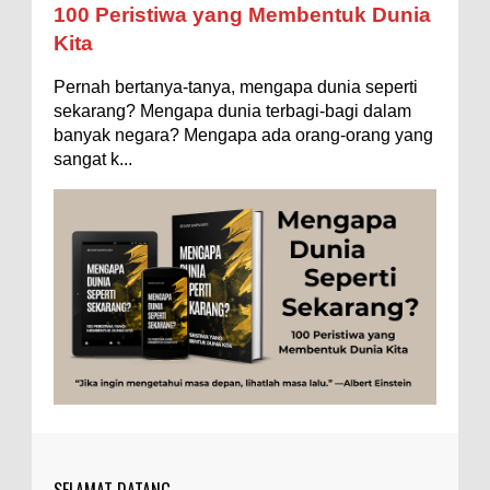
Entertainment
Fakta & Statistik
Fauna
Filsafat
100 Peristiwa yang Membentuk Dunia
Kita
Flora
Geografi
Hoeda's Note
Indonesia
Pernah bertanya-tanya, mengapa dunia seperti
Internasional
Internet
Iptek
Istilah Ilmiah
sekarang? Mengapa dunia terbagi-bagi dalam
Makanan & Minuman
Misteri
Mitologi
Nature
banyak negara? Mengapa ada orang-orang yang
sangat k...
Olahraga
Pendidikan
Peristiwa
Psikologi
Sains
Sejarah
Studi
Teknologi
Tips
Tokoh
Tubuh Manusia
Umum
SELAMAT DATANG