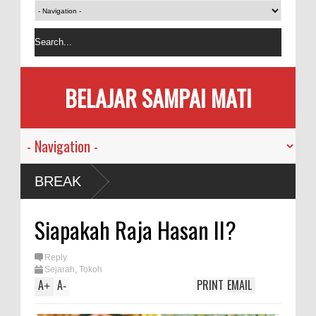
BELAJAR SAMPAI MATI
 Manusia
BREAK
Pandemi
Siapakah Raja Hasan II?
Memakan
Reply
Sejarah
,
Tokoh
 Bersama
A
A
PRINT
EMAIL
+
-