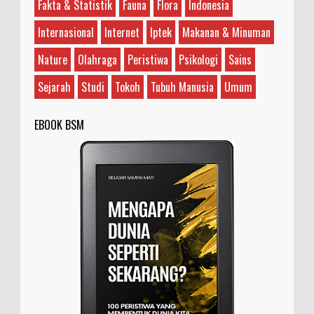
Fakta & Statistik
Fauna
Flora
Indonesia
Ilustrasi/rockandrollgarage.com Antara Joe
Satriani dengan Steve Vai, sebenarnya siapa
Internasional
Internet
Iptek
Makanan & Minuman
yang guru dan siapa yang murid? Teman saya bilan...
Nature
Olahraga
Peristiwa
Psikologi
Sains
Sejarah
Studi
Tokoh
Tubuh Manusia
Umum
EBOOK BSM