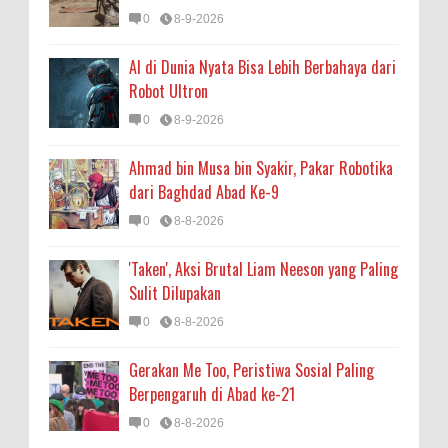
0
8-9-2026
AI di Dunia Nyata Bisa Lebih Berbahaya dari
Robot Ultron
0
8-9-2026
Ahmad bin Musa bin Syakir, Pakar Robotika
dari Baghdad Abad Ke-9
0
8-8-2026
'Taken', Aksi Brutal Liam Neeson yang Paling
Sulit Dilupakan
0
8-8-2026
Gerakan Me Too, Peristiwa Sosial Paling
Berpengaruh di Abad ke-21
0
8-8-2026