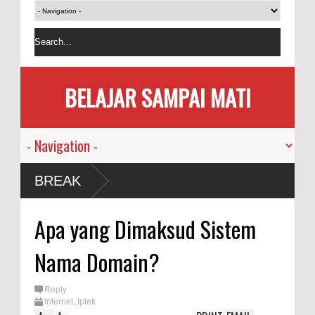
BELAJAR SAMPAI MATI
a
BREAK
Apa yang Dimaksud Sistem
Nama Domain?
a
Reply
Internet
,
Iptek