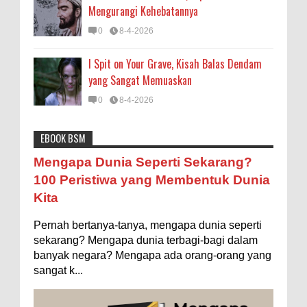
Mengurangi Kehebatannya
0
8-4-2026
I Spit on Your Grave, Kisah Balas Dendam
yang Sangat Memuaskan
0
8-4-2026
EBOOK BSM
Astronomi
Biologi
Budaya
Buku
Bumi
Mengapa Negara Miskin Tidak Mencetak
Mengapa Dunia Seperti Sekarang?
Uang yang Banyak saja biar Kaya?
Entertainment
Fakta & Statistik
Fauna
Filsafat
100 Peristiwa yang Membentuk Dunia
Ilustrasi/istimewa Jawaban untuk pertanyaan itu
Kita
sebenarnya membutuhkan uraian panjang lebar,
Flora
Geografi
Hoeda's Note
Indonesia
namun berikut ini saya usahakan seringkas...
Pernah bertanya-tanya, mengapa dunia seperti
Internasional
Internet
Iptek
Istilah Ilmiah
Ukuran 1 Kaki itu Berapa Meter?
sekarang? Mengapa dunia terbagi-bagi dalam
Makanan & Minuman
Misteri
Mitologi
Nature
banyak negara? Mengapa ada orang-orang yang
Ilustrasi/ginersnow.com Di Inggris dan Amerika,
sangat k...
ukuran “kaki” (feet—biasa disingkat ft) memang
Olahraga
Pendidikan
Peristiwa
Psikologi
Sains
lebih sering digunakan dibanding “meter”...