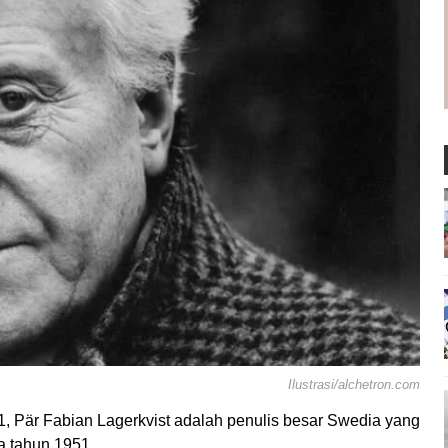
Ilustrasi/alchetron.com
1, Pär Fabian Lagerkvist adalah penulis besar Swedia yang
 tahun 1951.