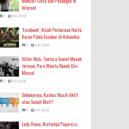
Mencari Cinta dan Pasangan di
Internet
0
8-6-2026
‘Escobank’, Kisah Perburuan Harta
Karun Pablo Escobar di Kolombia
0
8-6-2026
Hitler Mati, Tentara Soviet Masuk
Jerman, Para Wanita Bunuh Diri
Massal
0
8-6-2026
Sebenarnya, Kaskus Masih Aktif
atau Sudah Mati?
0
8-6-2026
Lady Diana, Brutalnya Paparazzi,