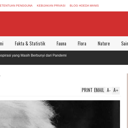
ETENTUAN PENGGUNA
KEBIJAKAN PRIVASI
BLOG HOEDA MANIS
mi
Fakta & Statistik
Fauna
Flora
Nature
Sai
 yang Masih Berbunyi dari Pandemi
Meninggalkan Dunia Aman Bersama
?
PRINT
EMAIL
A
A
-
+