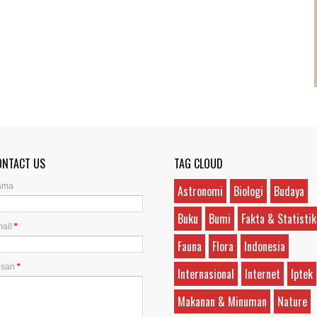
ONTACT US
TAG CLOUD
ama
Astronomi
Biologi
Budaya
Buku
Bumi
Fakta & Statistik
ail
*
Fauna
Flora
Indonesia
esan
*
Internasional
Internet
Iptek
Makanan & Minuman
Nature