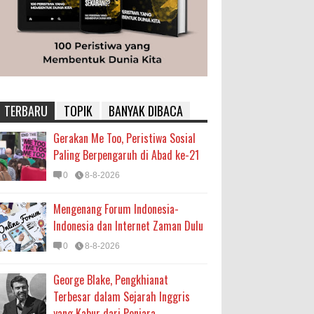
TERBARU
TOPIK
BANYAK DIBACA
Gerakan Me Too, Peristiwa Sosial
Paling Berpengaruh di Abad ke-21
0
8-8-2026
Mengenang Forum Indonesia-
Indonesia dan Internet Zaman Dulu
0
8-8-2026
George Blake, Pengkhianat
Terbesar dalam Sejarah Inggris
yang Kabur dari Penjara