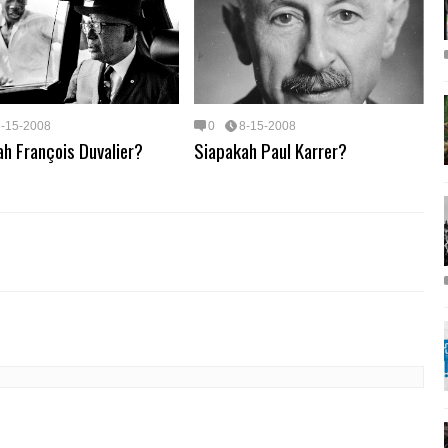
8-15-2008
0
8-15-2008
h François Duvalier?
Siapakah Paul Karrer?