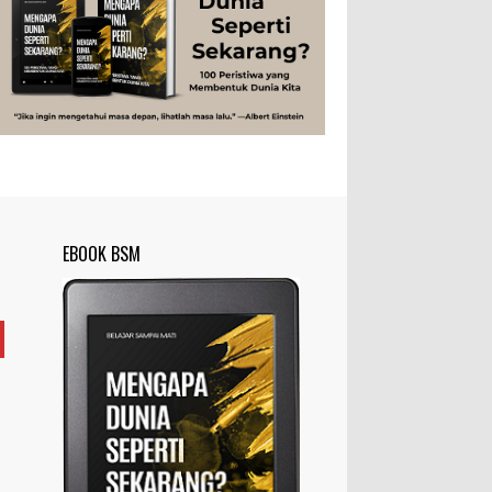
Studi
Teknologi
Tips
Tokoh
Rahasia Togel yang Tidak Dipahami
Tubuh Manusia
Umum
Pemain Togel
Ilustrasi/zdnet.com Ini adalah catatan
penutup untuk dua catatan saya
sebelumnya ( Judi Togel dan Impian Tolol Kaya
Mendadak dan Tidak Ada ...
Apa yang Disebut Impurities?
Ilustrasi/belmontmetals.com Impurities
EBOOK BSM
adalah istilah yang digunakan untuk
menyebut zat-zat yang tidak diinginkan,
yang terdapat dalam suatu...
Apa yang Disebut Badan Golgi?
Ilustrasi/utakatikotak.com Badan Golgi
(disebut pula aparatus Golgi, kompleks
Golgi, atau diktiosom) adalah organel
yang dikaitkan denga...
Apakah UFO Benar-benar Ada?