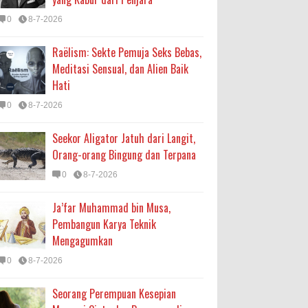
0
8-7-2026
Raëlism: Sekte Pemuja Seks Bebas,
Meditasi Sensual, dan Alien Baik
Hati
0
8-7-2026
Seekor Aligator Jatuh dari Langit,
Orang-orang Bingung dan Terpana
0
8-7-2026
Ja’far Muhammad bin Musa,
Pembangun Karya Teknik
Mengagumkan
0
8-7-2026
Seorang Perempuan Kesepian