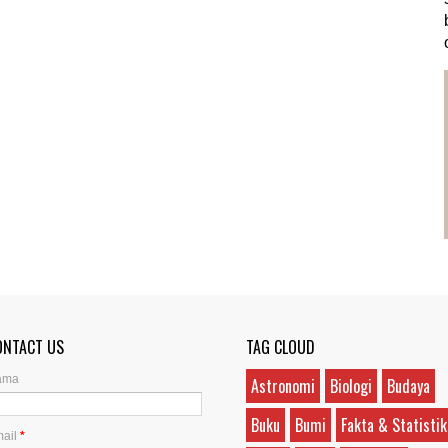
ONTACT US
TAG CLOUD
ama
Astronomi
Biologi
Budaya
Buku
Bumi
Fakta & Statistik
ail
*