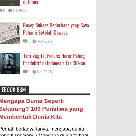
di China
0
8-2-2026
Resep Sukses Sederhana yang Saya
Pahami Setelah Dewasa
0
8-2-2026
Tara Zagita, Penulis Horor Paling
Produktif di Indonesia Era ‘90-an
0
8-1-2026
EBOOK BSM
Astronomi
Biologi
Budaya
Buku
Bumi
Mengapa Negara Miskin Tidak
Mengapa Dunia Seperti
Mencetak Uang yang Banyak saja
Entertainment
Fakta & Statistik
Fauna
Sekarang? 100 Peristiwa yang
biar Kaya?
Membentuk Dunia Kita
Filsafat
Flora
Geografi
Hoeda's Note
Ilustrasi/istimewa Jawaban untuk
pertanyaan itu sebenarnya membutuhkan uraian
Indonesia
Internasional
Internet
Iptek
Pernah bertanya-tanya, mengapa dunia
panjang lebar, namun berikut ini saya usahakan
seringkas...
seperti sekarang? Mengapa dunia terbagi-