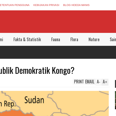
ETENTUAN PENGGUNA
KEBIJAKAN PRIVASI
BLOG HOEDA MANIS
mi
Fakta & Statistik
Fauna
Flora
Nature
Sai
blik Demokratik Kongo?
PRINT
EMAIL
A
A
-
+