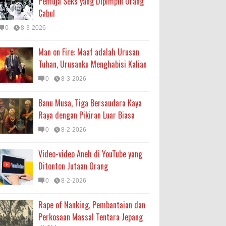
Pemuja Seks yang Dipimpin Orang
Cabul
0
8-3-2026
Man on Fire: Maaf adalah Urusan
Tuhan, Urusanku Menghabisi Kalian
0
8-3-2026
Banu Musa, Tiga Bersaudara Kaya
Raya dengan Pikiran Luar Biasa
0
8-2-2026
Video-video Aneh di YouTube yang
Ditonton Jutaan Orang
0
8-2-2026
Rape of Nanking, Pembantaian dan
Perkosaan Massal Tentara Jepang