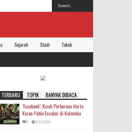
ns
Sejarah
Studi
Tokoh
TERBARU
TOPIK
BANYAK DIBACA
‘Escobank’, Kisah Perburuan Harta
Karun Pablo Escobar di Kolombia
0
8-6-2026