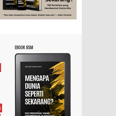
Tubuh Manusia
Umum
Pemain Togel
Ilustrasi/zdnet.com Ini adalah catatan
penutup untuk dua catatan saya
sebelumnya ( Judi Togel dan Impian Tolol Kaya
Mendadak dan Tidak Ada ...
Apa yang Disebut Impurities?
Ilustrasi/belmontmetals.com Impurities
EBOOK BSM
adalah istilah yang digunakan untuk
menyebut zat-zat yang tidak diinginkan,
yang terdapat dalam suatu...
Apa yang Disebut Badan Golgi?
Ilustrasi/utakatikotak.com Badan Golgi
(disebut pula aparatus Golgi, kompleks
Golgi, atau diktiosom) adalah organel
yang dikaitkan denga...
Apakah UFO Benar-benar Ada?
i
Ilustrasi/istimewa Sebagian orang
percaya UFO benar-benar ada.