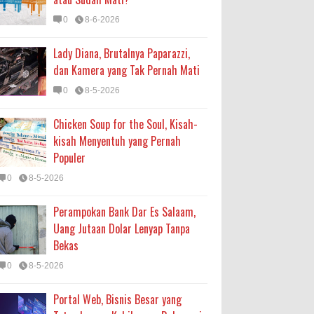
0
8-6-2026
Lady Diana, Brutalnya Paparazzi,
dan Kamera yang Tak Pernah Mati
0
8-5-2026
Chicken Soup for the Soul, Kisah-
kisah Menyentuh yang Pernah
Populer
0
8-5-2026
Perampokan Bank Dar Es Salaam,
Uang Jutaan Dolar Lenyap Tanpa
Bekas
0
8-5-2026
Portal Web, Bisnis Besar yang