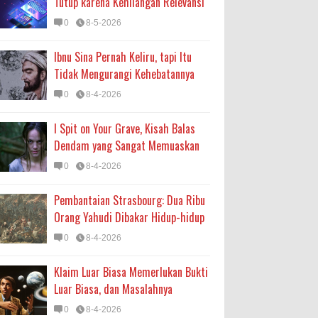
Tutup karena Kehilangan Relevansi
0
8-5-2026
Ibnu Sina Pernah Keliru, tapi Itu
Tidak Mengurangi Kehebatannya
0
8-4-2026
I Spit on Your Grave, Kisah Balas
Dendam yang Sangat Memuaskan
0
8-4-2026
Pembantaian Strasbourg: Dua Ribu
Orang Yahudi Dibakar Hidup-hidup
0
8-4-2026
Klaim Luar Biasa Memerlukan Bukti
Luar Biasa, dan Masalahnya
0
8-4-2026