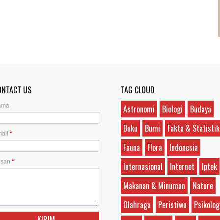
ONTACT US
TAG CLOUD
ama
Astronomi
Biologi
Budaya
Buku
Bumi
Fakta & Statistik
ail
*
Fauna
Flora
Indonesia
esan
*
Internasional
Internet
Iptek
Makanan & Minuman
Nature
Olahraga
Peristiwa
Psikolog