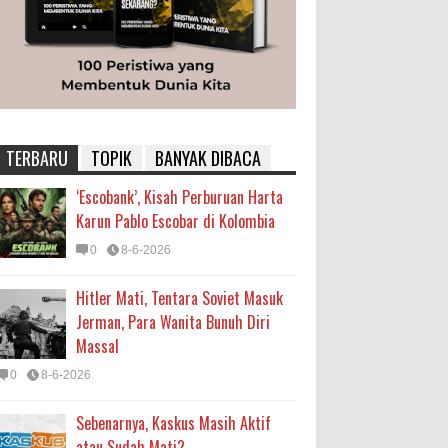
TERBARU
TOPIK
BANYAK DIBACA
‘Escobank’, Kisah Perburuan Harta
Karun Pablo Escobar di Kolombia
0
8-6-2026
Hitler Mati, Tentara Soviet Masuk
Jerman, Para Wanita Bunuh Diri
Massal
0
8-6-2026
Sebenarnya, Kaskus Masih Aktif
atau Sudah Mati?