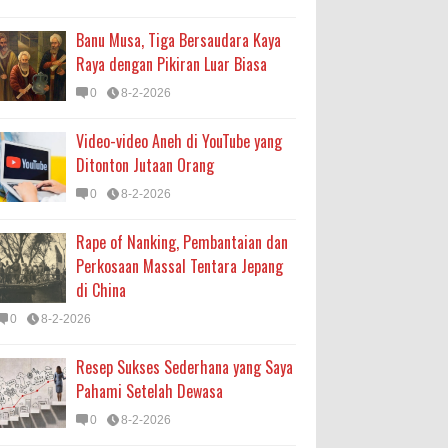
Banu Musa, Tiga Bersaudara Kaya
Raya dengan Pikiran Luar Biasa
0
8-2-2026
Video-video Aneh di YouTube yang
Ditonton Jutaan Orang
0
8-2-2026
Rape of Nanking, Pembantaian dan
Perkosaan Massal Tentara Jepang
di China
0
8-2-2026
Resep Sukses Sederhana yang Saya
Pahami Setelah Dewasa
0
8-2-2026