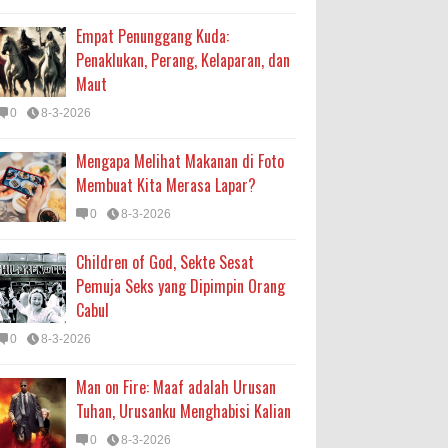
Empat Penunggang Kuda:
Penaklukan, Perang, Kelaparan, dan
Maut
0
8-3-2026
Mengapa Melihat Makanan di Foto
Membuat Kita Merasa Lapar?
0
8-3-2026
Children of God, Sekte Sesat
Pemuja Seks yang Dipimpin Orang
Cabul
0
8-3-2026
Man on Fire: Maaf adalah Urusan
Tuhan, Urusanku Menghabisi Kalian
0
8-3-2026