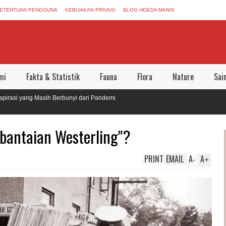
ETENTUAN PENGGUNA
KEBIJAKAN PRIVASI
BLOG HOEDA MANIS
mi
Fakta & Statistik
Fauna
Flora
Nature
Sai
ang Masih Berbunyi dari Pandemi
eninggalkan Dunia Aman Bersama
bantaian Westerling"?
PRINT
EMAIL
A
A
-
+