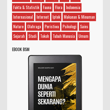
Guru?
Fakta & Statistik
Fauna
Flora
Indonesia
Ilustrasi/rockandrollgarage.com Antara Joe
Satriani dengan Steve Vai, sebenarnya siapa
Internasional
Internet
Iptek
Makanan & Minuman
yang guru dan siapa yang murid? Teman saya bilan...
Nature
Olahraga
Peristiwa
Psikologi
Sains
Sejarah
Studi
Tokoh
Tubuh Manusia
Umum
EBOOK BSM