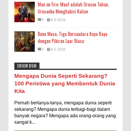
Man on Fire: Maaf adalah Urusan Tuhan,
Urusanku Menghabisi Kalian
0
8-3-2026
Banu Musa, Tiga Bersaudara Kaya Raya
dengan Pikiran Luar Biasa
0
8-2-2026
EBOOK BSM
Astronomi
Biologi
Budaya
Buku
Bumi
Mengapa Negara Miskin Tidak Mencetak
Mengapa Dunia Seperti Sekarang?
Uang yang Banyak saja biar Kaya?
Entertainment
Fakta & Statistik
Fauna
Filsafat
100 Peristiwa yang Membentuk Dunia
Ilustrasi/istimewa Jawaban untuk pertanyaan itu
Kita
sebenarnya membutuhkan uraian panjang lebar,
Flora
Geografi
Hoeda's Note
Indonesia
namun berikut ini saya usahakan seringkas...
Pernah bertanya-tanya, mengapa dunia seperti
Internasional
Internet
Iptek
Istilah Ilmiah
Ukuran 1 Kaki itu Berapa Meter?
sekarang? Mengapa dunia terbagi-bagi dalam
Makanan & Minuman
Misteri
Mitologi
Nature
banyak negara? Mengapa ada orang-orang yang
Ilustrasi/ginersnow.com Di Inggris dan Amerika,
sangat k...
ukuran “kaki” (feet—biasa disingkat ft) memang
Olahraga
Pendidikan
Peristiwa
Psikologi
Sains
lebih sering digunakan dibanding “meter”...