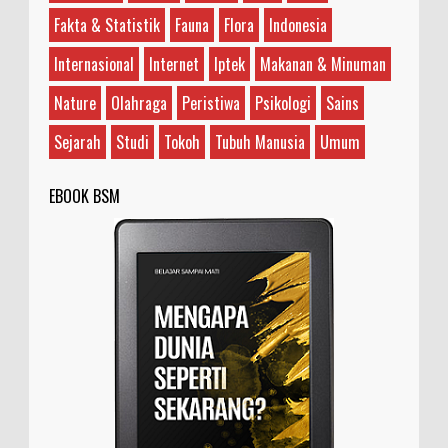
Guru?
Fakta & Statistik
Fauna
Flora
Indonesia
Ilustrasi/rockandrollgarage.com Antara Joe
Satriani dengan Steve Vai, sebenarnya siapa
Internasional
Internet
Iptek
Makanan & Minuman
yang guru dan siapa yang murid? Teman saya bilan...
Nature
Olahraga
Peristiwa
Psikologi
Sains
Sejarah
Studi
Tokoh
Tubuh Manusia
Umum
EBOOK BSM