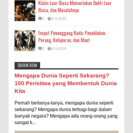
Klaim Luar Biasa Memerlukan Bukti Luar
Biasa, dan Masalahnya
0
8-4-2026
Empat Penunggang Kuda: Penaklukan,
Perang, Kelaparan, dan Maut
0
8-3-2026
EBOOK BSM
Astronomi
Biologi
Budaya
Buku
Bumi
Mengapa Negara Miskin Tidak Mencetak
Mengapa Dunia Seperti Sekarang?
Uang yang Banyak saja biar Kaya?
Entertainment
Fakta & Statistik
Fauna
Filsafat
100 Peristiwa yang Membentuk Dunia
Ilustrasi/istimewa Jawaban untuk pertanyaan itu
Kita
sebenarnya membutuhkan uraian panjang lebar,
Flora
Geografi
Hoeda's Note
Indonesia
namun berikut ini saya usahakan seringkas...
Pernah bertanya-tanya, mengapa dunia seperti
Internasional
Internet
Iptek
Istilah Ilmiah
Ukuran 1 Kaki itu Berapa Meter?
sekarang? Mengapa dunia terbagi-bagi dalam
Makanan & Minuman
Misteri
Mitologi
Nature
banyak negara? Mengapa ada orang-orang yang
Ilustrasi/ginersnow.com Di Inggris dan Amerika,
sangat k...
ukuran “kaki” (feet—biasa disingkat ft) memang
Olahraga
Pendidikan
Peristiwa
Psikologi
Sains
lebih sering digunakan dibanding “meter”...