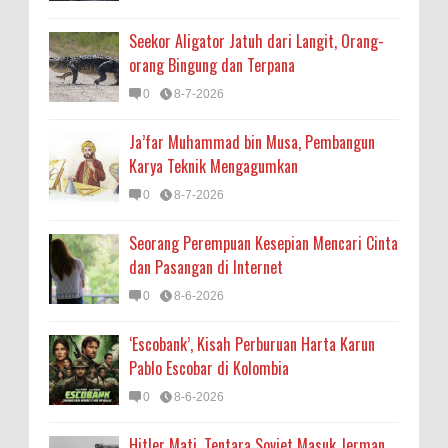
Seekor Aligator Jatuh dari Langit, Orang-
orang Bingung dan Terpana
0
8-7-2026
Ja’far Muhammad bin Musa, Pembangun
Karya Teknik Mengagumkan
0
8-7-2026
Seorang Perempuan Kesepian Mencari Cinta
dan Pasangan di Internet
0
8-6-2026
‘Escobank’, Kisah Perburuan Harta Karun
Pablo Escobar di Kolombia
0
8-6-2026
Hitler Mati, Tentara Soviet Masuk Jerman,