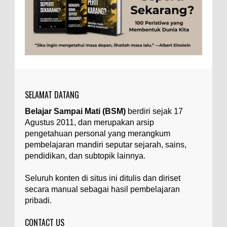
untuk dua catatan saya sebelumnya ( Judi Togel
dan Impian Tolol Kaya Mendadak dan Tidak Ada ...
Apa yang Disebut Impurities?
Ilustrasi/belmontmetals.com Impurities adalah
istilah yang digunakan untuk menyebut zat-zat
yang tidak diinginkan, yang terdapat dalam
suatu...
SELAMAT DATANG
Apa yang Disebut Badan Golgi?
Belajar Sampai Mati (BSM)
berdiri sejak 17
Ilustrasi/utakatikotak.com Badan Golgi (disebut
Agustus 2011, dan merupakan arsip
pula aparatus Golgi, kompleks Golgi, atau
diktiosom) adalah organel yang dikaitkan
pengetahuan personal yang merangkum
denga...
pembelajaran mandiri seputar sejarah, sains,
pendidikan, dan subtopik lainnya.
Apakah UFO Benar-benar Ada?
Ilustrasi/istimewa Sebagian orang percaya UFO
Seluruh konten di situs ini ditulis dan diriset
benar-benar ada. Sebagian orang lain percaya
secara manual sebagai hasil pembelajaran
UFO benar-benar tidak ada. Manakah yang
pribadi.
benar...
CONTACT US
Apa Itu Glass Gem Corn atau Jagung