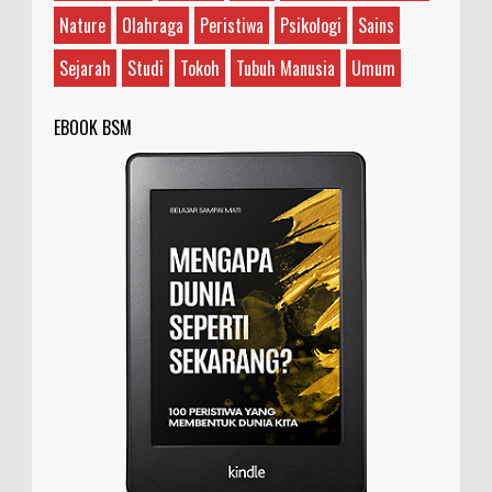
Nature
Olahraga
Peristiwa
Psikologi
Sains
Sejarah
Studi
Tokoh
Tubuh Manusia
Umum
EBOOK BSM