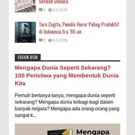
Setelah Dewasa
0
8-2-2026
Tara Zagita, Penulis Horor Paling Produktif
di Indonesia Era ‘90-an
0
8-1-2026
EBOOK BSM
Astronomi
Biologi
Budaya
Buku
Bumi
Mengapa Negara Miskin Tidak Mencetak
Mengapa Dunia Seperti Sekarang?
Uang yang Banyak saja biar Kaya?
Entertainment
Fakta & Statistik
Fauna
Filsafat
100 Peristiwa yang Membentuk Dunia
Ilustrasi/istimewa Jawaban untuk pertanyaan itu
Kita
sebenarnya membutuhkan uraian panjang lebar,
Flora
Geografi
Hoeda's Note
Indonesia
namun berikut ini saya usahakan seringkas...
Pernah bertanya-tanya, mengapa dunia seperti
Internasional
Internet
Iptek
Istilah Ilmiah
Ukuran 1 Kaki itu Berapa Meter?
sekarang? Mengapa dunia terbagi-bagi dalam
Makanan & Minuman
Misteri
Mitologi
Nature
banyak negara? Mengapa ada orang-orang yang
Ilustrasi/ginersnow.com Di Inggris dan Amerika,
sangat k...
ukuran “kaki” (feet—biasa disingkat ft) memang
Olahraga
Pendidikan
Peristiwa
Psikologi
Sains
lebih sering digunakan dibanding “meter”...
Sejarah
Studi
Teknologi
Tips
Tokoh
Rahasia Togel yang Tidak Dipahami Pemain