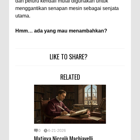
dan peluru kendali mulai digunakan untuk
menggantikan senapan mesin sebagai senjata
utama.
Hmm… ada yang mau menambahkan?
LIKE TO SHARE?
RELATED
0
6-21-2026
Matinya Niccolò Machiavelli,