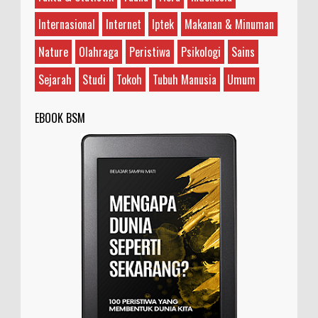
yang sering digunakan dalam berbagai konteks
dan memiliki makna yang bervariasi, tergantung
Internasional
Internet
Iptek
Makanan & Minuman
...
Nature
Olahraga
Peristiwa
Psikologi
Sains
Sejarah
Studi
Tokoh
Tubuh Manusia
Umum
EBOOK BSM