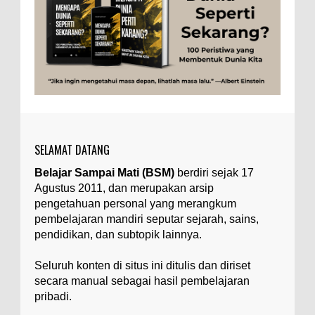
Tubuh Manusia
Umum
Ilustrasi/zdnet.com Ini adalah catatan penutup
untuk dua catatan saya sebelumnya ( Judi Togel
dan Impian Tolol Kaya Mendadak dan Tidak Ada ...
Apa yang Disebut Impurities?
Ilustrasi/belmontmetals.com Impurities adalah
istilah yang digunakan untuk menyebut zat-zat
yang tidak diinginkan, yang terdapat dalam
suatu...
SELAMAT DATANG
Apa yang Disebut Badan Golgi?
Belajar Sampai Mati (BSM)
berdiri sejak 17
Ilustrasi/utakatikotak.com Badan Golgi (disebut
Agustus 2011, dan merupakan arsip
pula aparatus Golgi, kompleks Golgi, atau
diktiosom) adalah organel yang dikaitkan
pengetahuan personal yang merangkum
denga...
pembelajaran mandiri seputar sejarah, sains,
pendidikan, dan subtopik lainnya.
Apakah UFO Benar-benar Ada?
Ilustrasi/istimewa Sebagian orang percaya UFO
Seluruh konten di situs ini ditulis dan diriset
benar-benar ada. Sebagian orang lain percaya
secara manual sebagai hasil pembelajaran
UFO benar-benar tidak ada. Manakah yang
pribadi.
benar...