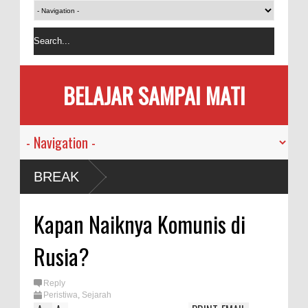
BELAJAR SAMPAI MATI
Manusia
BREAK
ndemi
Kapan Naiknya Komunis di
emakan
Rusia?
Bersama
Reply
Peristiwa
,
Sejarah