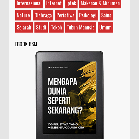
Satriani dengan Steve Vai, sebenarnya siapa
Internasional
Internet
Iptek
Makanan & Minuman
yang guru dan siapa yang murid? Teman saya bilan...
Nature
Olahraga
Peristiwa
Psikologi
Sains
Sejarah
Studi
Tokoh
Tubuh Manusia
Umum
EBOOK BSM