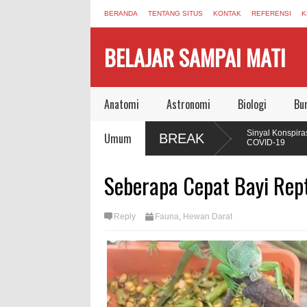
BERANDA
TENTANG SITUS
KONTAK
REFERENSI
K
BELAJAR SAMPAI MATI
Anatomi
Astronomi
Biologi
Bu
n Buku yang Mengubah Cara Manusia
Sinyal Konspirasi yang 
Umum
BREAK
COVID-19
, Autophagy, dan Sel yang Memakan Dirinya
Jonas Salk Wafat, Mening
Seberapa Cepat Bayi Rep
Vaksin Polio
mampuan Regenerasi Seperti Axolotl,
Reply
Fauna
,
Hewan Darat