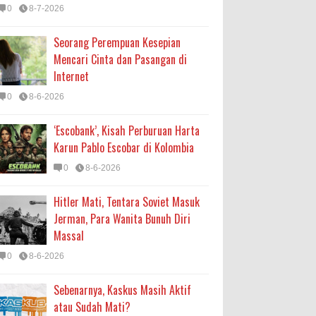
0
8-7-2026
Seorang Perempuan Kesepian
Mencari Cinta dan Pasangan di
Internet
0
8-6-2026
‘Escobank’, Kisah Perburuan Harta
Karun Pablo Escobar di Kolombia
0
8-6-2026
Hitler Mati, Tentara Soviet Masuk
Jerman, Para Wanita Bunuh Diri
Massal
0
8-6-2026
Sebenarnya, Kaskus Masih Aktif
atau Sudah Mati?