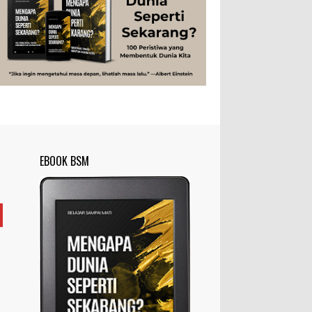
Studi
Teknologi
Tips
Tokoh
Rahasia Togel yang Tidak Dipahami
Tubuh Manusia
Umum
Pemain Togel
Ilustrasi/zdnet.com Ini adalah catatan
penutup untuk dua catatan saya
sebelumnya ( Judi Togel dan Impian Tolol Kaya
Mendadak dan Tidak Ada ...
Apa yang Disebut Impurities?
Ilustrasi/belmontmetals.com Impurities
EBOOK BSM
adalah istilah yang digunakan untuk
menyebut zat-zat yang tidak diinginkan,
yang terdapat dalam suatu...
Apa yang Disebut Badan Golgi?
Ilustrasi/utakatikotak.com Badan Golgi
(disebut pula aparatus Golgi, kompleks
Golgi, atau diktiosom) adalah organel
yang dikaitkan denga...
Apakah UFO Benar-benar Ada?