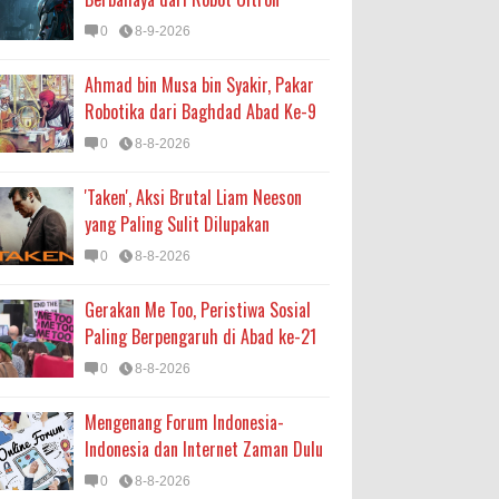
0
8-9-2026
Ahmad bin Musa bin Syakir, Pakar
Robotika dari Baghdad Abad Ke-9
0
8-8-2026
'Taken', Aksi Brutal Liam Neeson
yang Paling Sulit Dilupakan
0
8-8-2026
Gerakan Me Too, Peristiwa Sosial
Paling Berpengaruh di Abad ke-21
0
8-8-2026
Mengenang Forum Indonesia-
Indonesia dan Internet Zaman Dulu
0
8-8-2026