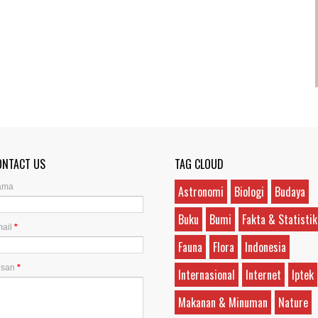
ONTACT US
TAG CLOUD
ama
Astronomi
Biologi
Budaya
Buku
Bumi
Fakta & Statistik
ail
*
Fauna
Flora
Indonesia
esan
*
Internasional
Internet
Iptek
Makanan & Minuman
Nature