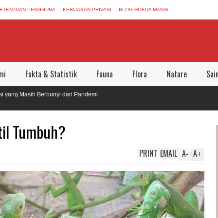
ETENTUAN PENGGUNA
KEBIJAKAN PRIVASI
BLOG HOEDA MANIS
mi
Fakta & Statistik
Fauna
Flora
Nature
Sai
Masih Berbunyi dari Pandemi
galkan Dunia Aman Bersama
til Tumbuh?
PRINT
EMAIL
A
A
-
+