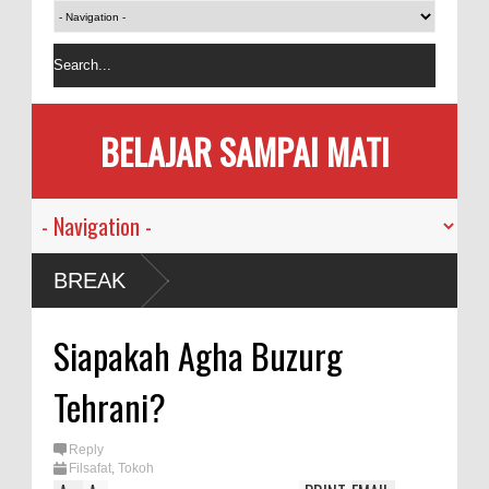
BELAJAR SAMPAI MATI
 Manusia
BREAK
Pandemi
Siapakah Agha Buzurg
Memakan
Tehrani?
 Bersama
Reply
Filsafat
,
Tokoh