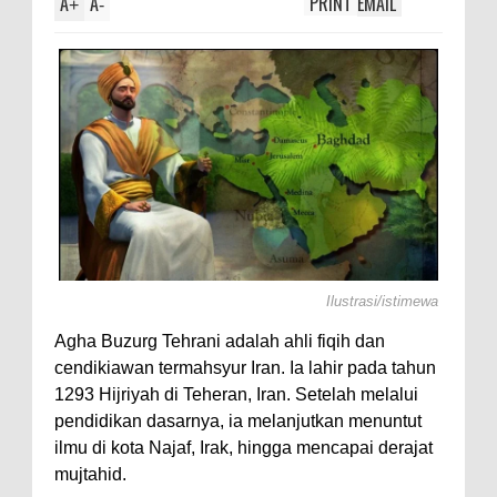
A
A
PRINT
EMAIL
i Axolotl,
+
-
Ilustrasi/istimewa
Agha Buzurg Tehrani adalah ahli fiqih dan
cendikiawan termahsyur Iran. Ia lahir pada tahun
1293 Hijriyah di Teheran, Iran. Setelah melalui
pendidikan dasarnya, ia melanjutkan menuntut
ilmu di kota Najaf, Irak, hingga mencapai derajat
mujtahid.