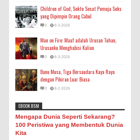
Children of God, Sekte Sesat Pemuja Seks
yang Dipimpin Orang Cabul
0
8-3-2026
Man on Fire: Maaf adalah Urusan Tuhan,
Urusanku Menghabisi Kalian
0
8-3-2026
Banu Musa, Tiga Bersaudara Kaya Raya
dengan Pikiran Luar Biasa
0
8-2-2026
EBOOK BSM
Astronomi
Biologi
Budaya
Buku
Bumi
Mengapa Negara Miskin Tidak Mencetak
Mengapa Dunia Seperti Sekarang?
Uang yang Banyak saja biar Kaya?
Entertainment
Fakta & Statistik
Fauna
Filsafat
100 Peristiwa yang Membentuk Dunia
Ilustrasi/istimewa Jawaban untuk pertanyaan itu
Kita
sebenarnya membutuhkan uraian panjang lebar,
Flora
Geografi
Hoeda's Note
Indonesia
namun berikut ini saya usahakan seringkas...