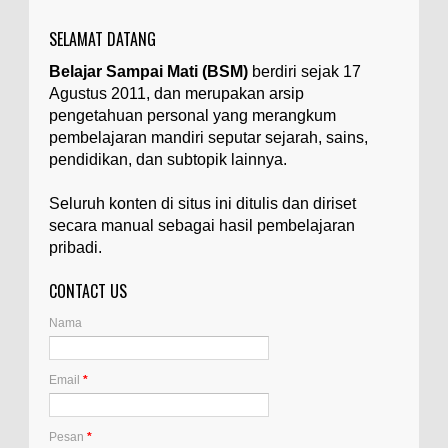
suatu...
SELAMAT DATANG
Apa yang Disebut Badan Golgi?
Belajar Sampai Mati (BSM)
berdiri sejak 17
Ilustrasi/utakatikotak.com Badan Golgi (disebut
Agustus 2011, dan merupakan arsip
pula aparatus Golgi, kompleks Golgi, atau
diktiosom) adalah organel yang dikaitkan
pengetahuan personal yang merangkum
denga...
pembelajaran mandiri seputar sejarah, sains,
pendidikan, dan subtopik lainnya.
Apakah UFO Benar-benar Ada?
Ilustrasi/istimewa Sebagian orang percaya UFO
Seluruh konten di situs ini ditulis dan diriset
benar-benar ada. Sebagian orang lain percaya
secara manual sebagai hasil pembelajaran
UFO benar-benar tidak ada. Manakah yang
pribadi.
benar...
CONTACT US
Apa Itu Glass Gem Corn atau Jagung
Permata Kaca?
Nama
Ilustrasi/kompasiana.com Glass Gem Corn, yang
juga dikenal sebagai "jagung permata kaca",
adalah varietas unik dari tanaman jagung...
Email
*
Apa Itu Artemia, dan Dimana Mereka
Pesan
*