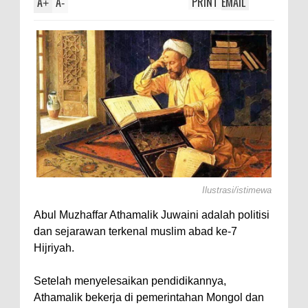
A
A
PRINT
EMAIL
i Axolotl,
+
-
Ilustrasi/istimewa
Abul Muzhaffar Athamalik Juwaini adalah politisi
dan sejarawan terkenal muslim abad ke-7
Hijriyah.
Setelah menyelesaikan pendidikannya,
Athamalik bekerja di pemerintahan Mongol dan