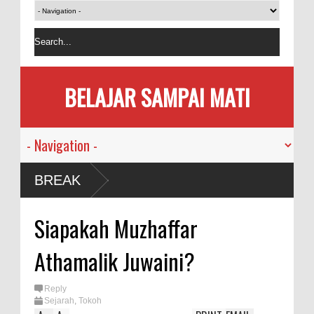
BELAJAR SAMPAI MATI
 Manusia
BREAK
Pandemi
Siapakah Muzhaffar
Memakan
Athamalik Juwaini?
 Bersama
Reply
Sejarah
,
Tokoh