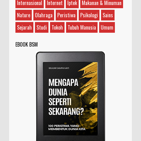
Internasional
Internet
Iptek
Makanan & Minuman
...
Nature
Olahraga
Peristiwa
Psikologi
Sains
Sejarah
Studi
Tokoh
Tubuh Manusia
Umum
EBOOK BSM