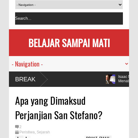
BELAJAR SAMPAI MATI
Isaac Newton da
BREAK
Menatap Dunia
Sinyal Konspiras
Apa yang Dimaksud
COVID-19
Yoshinori Ohsumi
Perjanjian San Stefano?
Dirinya Sendiri
Jonas Salk Wafa
2
Vaksin Polio
Peristiwa
,
Sejarah