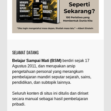
Tubuh Manusia
Umum
Ilustrasi/zdnet.com Ini adalah catatan penutup
untuk dua catatan saya sebelumnya ( Judi Togel
dan Impian Tolol Kaya Mendadak dan Tidak Ada ...
Apa yang Disebut Impurities?
Ilustrasi/belmontmetals.com Impurities adalah
istilah yang digunakan untuk menyebut zat-zat
yang tidak diinginkan, yang terdapat dalam
suatu...
SELAMAT DATANG
Apa yang Disebut Badan Golgi?
Belajar Sampai Mati (BSM)
berdiri sejak 17
Ilustrasi/utakatikotak.com Badan Golgi (disebut
Agustus 2011, dan merupakan arsip
pula aparatus Golgi, kompleks Golgi, atau
diktiosom) adalah organel yang dikaitkan
pengetahuan personal yang merangkum
denga...
pembelajaran mandiri seputar sejarah, sains,
pendidikan, dan subtopik lainnya.
Apakah UFO Benar-benar Ada?
Ilustrasi/istimewa Sebagian orang percaya UFO
Seluruh konten di situs ini ditulis dan diriset
benar-benar ada. Sebagian orang lain percaya
secara manual sebagai hasil pembelajaran
UFO benar-benar tidak ada. Manakah yang
pribadi.
benar...