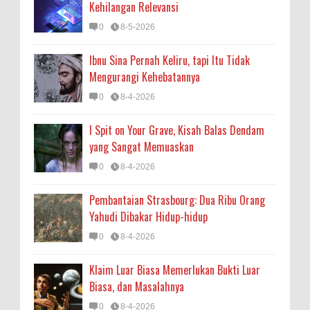
Kehilangan Relevansi
0
8-5-2026
Ibnu Sina Pernah Keliru, tapi Itu Tidak
Mengurangi Kehebatannya
0
8-4-2026
I Spit on Your Grave, Kisah Balas Dendam
yang Sangat Memuaskan
0
8-4-2026
Pembantaian Strasbourg: Dua Ribu Orang
Yahudi Dibakar Hidup-hidup
0
8-4-2026
Klaim Luar Biasa Memerlukan Bukti Luar
Biasa, dan Masalahnya
0
8-4-2026