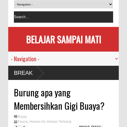
BELAJAR SAMPAI MATI
Manusia
BREAK
andemi
Burung apa yang
emakan
Membersihkan Gigi Buaya?
Bersama
Reply
Fauna
,
Hewan Air
,
Hewan Terbang