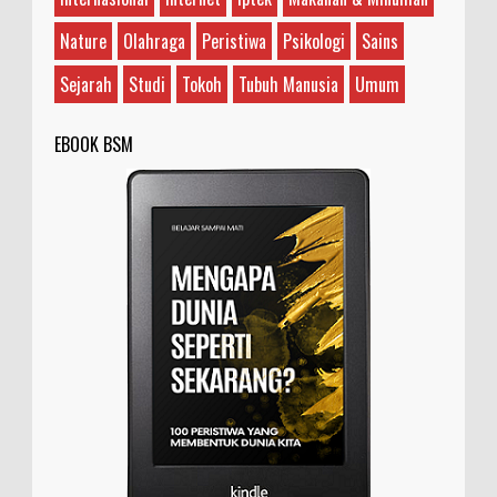
yang guru dan siapa yang murid? Teman saya bilan...
Nature
Olahraga
Peristiwa
Psikologi
Sains
Sejarah
Studi
Tokoh
Tubuh Manusia
Umum
EBOOK BSM