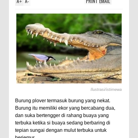
A
A
PRINT
EMAIL
 Axolotl,
+
-
Ilustrasi/istimewa
Burung plover termasuk burung yang nekat.
Burung itu memiliki ekor yang bercabang dua,
dan suka bertengger di rahang buaya yang
terbuka ketika si buaya sedang berbaring di
tepian sungai dengan mulut terbuka untuk
berjemur.