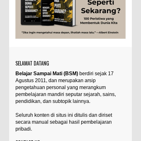
Ilustrasi/zdnet.com Ini adalah catatan penutup
untuk dua catatan saya sebelumnya ( Judi Togel
dan Impian Tolol Kaya Mendadak dan Tidak Ada ...
Apa yang Disebut Impurities?
Ilustrasi/belmontmetals.com Impurities adalah
istilah yang digunakan untuk menyebut zat-zat
yang tidak diinginkan, yang terdapat dalam
suatu...
SELAMAT DATANG
Apa yang Disebut Badan Golgi?
Belajar Sampai Mati (BSM)
berdiri sejak 17
Ilustrasi/utakatikotak.com Badan Golgi (disebut
Agustus 2011, dan merupakan arsip
pula aparatus Golgi, kompleks Golgi, atau
diktiosom) adalah organel yang dikaitkan
pengetahuan personal yang merangkum
denga...
pembelajaran mandiri seputar sejarah, sains,
pendidikan, dan subtopik lainnya.
Apakah UFO Benar-benar Ada?
Ilustrasi/istimewa Sebagian orang percaya UFO
Seluruh konten di situs ini ditulis dan diriset
benar-benar ada. Sebagian orang lain percaya
secara manual sebagai hasil pembelajaran
UFO benar-benar tidak ada. Manakah yang
pribadi.
benar...