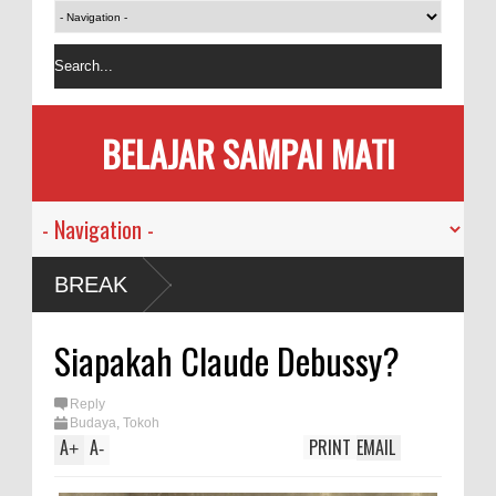
BELAJAR SAMPAI MATI
BREAK
Siapakah Claude Debussy?
Reply
Budaya
,
Tokoh
A
A
PRINT
EMAIL
+
-