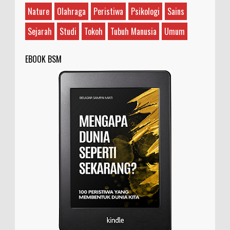
Nature
Olahraga
Peristiwa
Psikologi
Sains
Sejarah
Studi
Tokoh
Tubuh Manusia
Umum
EBOOK BSM