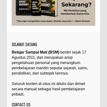
untuk dua catatan saya sebelumnya ( Judi Togel
dan Impian Tolol Kaya Mendadak dan Tidak Ada ...
Apa yang Disebut Impurities?
Ilustrasi/belmontmetals.com Impurities adalah
istilah yang digunakan untuk menyebut zat-zat
yang tidak diinginkan, yang terdapat dalam
suatu...
SELAMAT DATANG
Apa yang Disebut Badan Golgi?
Belajar Sampai Mati (BSM)
berdiri sejak 17
Ilustrasi/utakatikotak.com Badan Golgi (disebut
Agustus 2011, dan merupakan arsip
pula aparatus Golgi, kompleks Golgi, atau
diktiosom) adalah organel yang dikaitkan
pengetahuan personal yang merangkum
denga...
pembelajaran mandiri seputar sejarah, sains,
pendidikan, dan subtopik lainnya.
Apakah UFO Benar-benar Ada?
Ilustrasi/istimewa Sebagian orang percaya UFO
Seluruh konten di situs ini ditulis dan diriset
benar-benar ada. Sebagian orang lain percaya
secara manual sebagai hasil pembelajaran
UFO benar-benar tidak ada. Manakah yang
pribadi.
benar...
CONTACT US
Apa Itu Glass Gem Corn atau Jagung