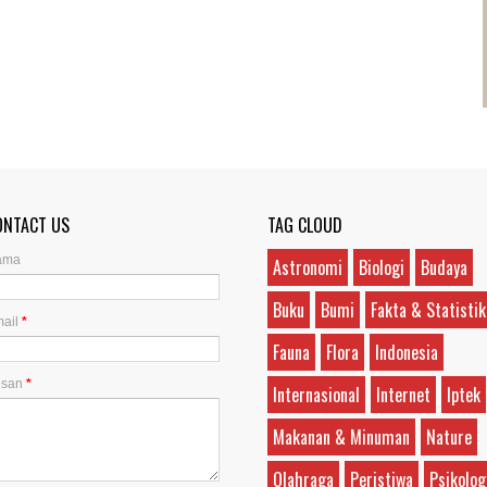
ONTACT US
TAG CLOUD
ama
Astronomi
Biologi
Budaya
Buku
Bumi
Fakta & Statistik
ail
*
Fauna
Flora
Indonesia
esan
*
Internasional
Internet
Iptek
Makanan & Minuman
Nature
Olahraga
Peristiwa
Psikolog