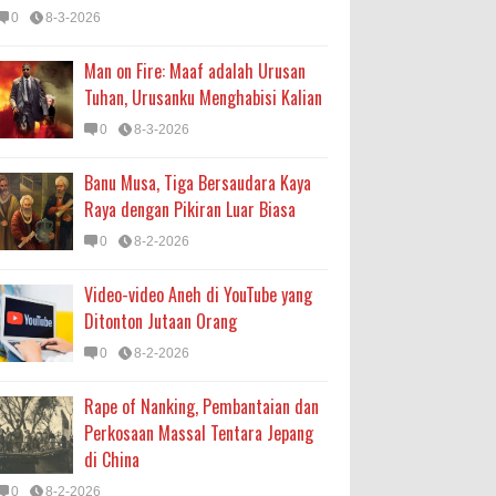
0
8-3-2026
Man on Fire: Maaf adalah Urusan
Tuhan, Urusanku Menghabisi Kalian
0
8-3-2026
Banu Musa, Tiga Bersaudara Kaya
Raya dengan Pikiran Luar Biasa
0
8-2-2026
Video-video Aneh di YouTube yang
Ditonton Jutaan Orang
0
8-2-2026
Rape of Nanking, Pembantaian dan
Perkosaan Massal Tentara Jepang
di China
0
8-2-2026