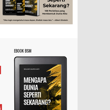
Rahasia Togel yang Tidak Dipahami
Tubuh Manusia
Umum
Pemain Togel
Ilustrasi/zdnet.com Ini adalah catatan
penutup untuk dua catatan saya
sebelumnya ( Judi Togel dan Impian Tolol Kaya
Mendadak dan Tidak Ada ...
Apa yang Disebut Impurities?
Ilustrasi/belmontmetals.com Impurities
EBOOK BSM
adalah istilah yang digunakan untuk
menyebut zat-zat yang tidak diinginkan,
yang terdapat dalam suatu...
Apa yang Disebut Badan Golgi?
Ilustrasi/utakatikotak.com Badan Golgi
(disebut pula aparatus Golgi, kompleks
Golgi, atau diktiosom) adalah organel
yang dikaitkan denga...
Apakah UFO Benar-benar Ada?
i
Ilustrasi/istimewa Sebagian orang