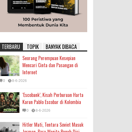
TERBARU
TOPIK
BANYAK DIBACA
Seorang Perempuan Kesepian
Mencari Cinta dan Pasangan di
Internet
0
8-6-2026
‘Escobank’, Kisah Perburuan Harta
Karun Pablo Escobar di Kolombia
0
8-6-2026
Hitler Mati, Tentara Soviet Masuk
Jerman, Para Wanita Bunuh Diri