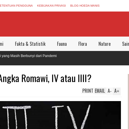
ETENTUAN PENGGUNA
KEBIJAKAN PRIVASI
BLOG HOEDA MANIS
mi
Fakta & Statistik
Fauna
Flora
Nature
Sai
Masih Berbunyi dari Pandemi
ggalkan Dunia Aman Bersama
ngka Romawi, IV atau IIII?
PRINT
EMAIL
A
A
-
+