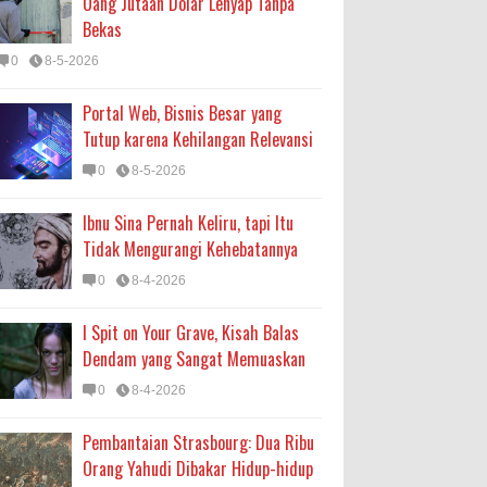
Uang Jutaan Dolar Lenyap Tanpa
Bekas
0
8-5-2026
Portal Web, Bisnis Besar yang
Tutup karena Kehilangan Relevansi
0
8-5-2026
Ibnu Sina Pernah Keliru, tapi Itu
Tidak Mengurangi Kehebatannya
0
8-4-2026
I Spit on Your Grave, Kisah Balas
Dendam yang Sangat Memuaskan
0
8-4-2026
Pembantaian Strasbourg: Dua Ribu
Orang Yahudi Dibakar Hidup-hidup