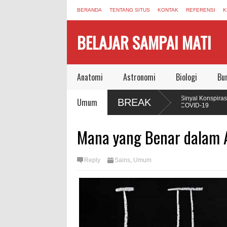
BERANDA
TENTANG SITUS
KONTAK
REFERENSI
K
BELAJAR SAMPAI MATI
Anatomi
Astronomi
Biologi
Bu
n Buku yang Mengubah Cara Manusia
Sinyal Konspirasi yang 
Umum
BREAK
COVID-19
, Autophagy, dan Sel yang Memakan Dirinya
Jonas Salk Wafat, Menin
Mana yang Benar dalam A
Vaksin Polio
emampuan Regenerasi Seperti Axolotl,
Reply
Sains
,
Umum