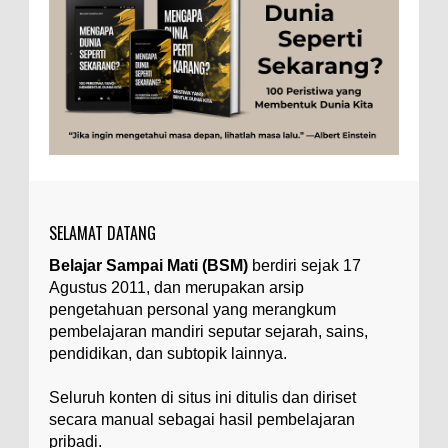
Togel
Tubuh Manusia
Umum
Ilustrasi/zdnet.com Ini adalah catatan penutup
untuk dua catatan saya sebelumnya ( Judi Togel
dan Impian Tolol Kaya Mendadak dan Tidak Ada ...
Apa yang Disebut Impurities?
Ilustrasi/belmontmetals.com Impurities adalah
istilah yang digunakan untuk menyebut zat-zat
yang tidak diinginkan, yang terdapat dalam
suatu...
SELAMAT DATANG
Apa yang Disebut Badan Golgi?
Belajar Sampai Mati (BSM)
berdiri sejak 17
Ilustrasi/utakatikotak.com Badan Golgi (disebut
Agustus 2011, dan merupakan arsip
pula aparatus Golgi, kompleks Golgi, atau
diktiosom) adalah organel yang dikaitkan
pengetahuan personal yang merangkum
denga...
pembelajaran mandiri seputar sejarah, sains,
pendidikan, dan subtopik lainnya.
Apakah UFO Benar-benar Ada?
Ilustrasi/istimewa Sebagian orang percaya UFO
Seluruh konten di situs ini ditulis dan diriset
benar-benar ada. Sebagian orang lain percaya
secara manual sebagai hasil pembelajaran
UFO benar-benar tidak ada. Manakah yang
pribadi.
benar...