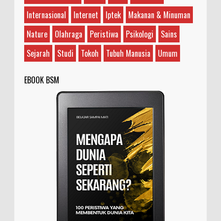
dan memiliki makna yang bervariasi, tergantung
Internasional
Internet
Iptek
Makanan & Minuman
...
Nature
Olahraga
Peristiwa
Psikologi
Sains
Sejarah
Studi
Tokoh
Tubuh Manusia
Umum
EBOOK BSM