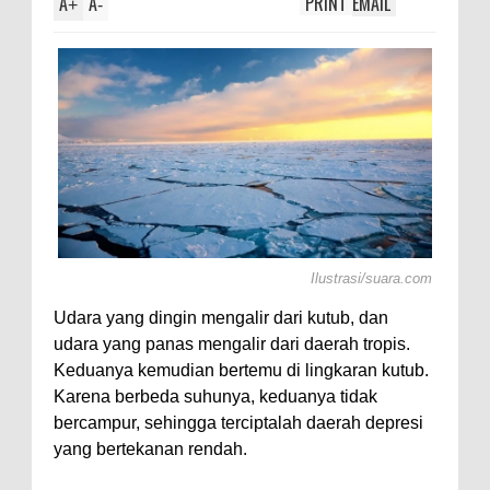
A
A
PRINT
EMAIL
Ma
+
-
Ka
Ilustrasi/suara.com
Udara yang dingin mengalir dari kutub, dan
udara yang panas mengalir dari daerah tropis.
Keduanya kemudian bertemu di lingkaran kutub.
Karena berbeda suhunya, keduanya tidak
bercampur, sehingga terciptalah daerah depresi
yang bertekanan rendah.