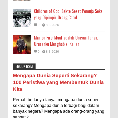
Children of God, Sekte Sesat Pemuja Seks
yang Dipimpin Orang Cabul
0
8-3-2026
Man on Fire: Maaf adalah Urusan Tuhan,
Urusanku Menghabisi Kalian
0
8-3-2026
EBOOK BSM
Astronomi
Biologi
Budaya
Buku
Bumi
Mengapa Negara Miskin Tidak Mencetak
Mengapa Dunia Seperti Sekarang?
Uang yang Banyak saja biar Kaya?
Entertainment
Fakta & Statistik
Fauna
Filsafat
100 Peristiwa yang Membentuk Dunia
Ilustrasi/istimewa Jawaban untuk pertanyaan itu
Kita
sebenarnya membutuhkan uraian panjang lebar,
Flora
Geografi
Hoeda's Note
Indonesia
namun berikut ini saya usahakan seringkas...
Pernah bertanya-tanya, mengapa dunia seperti
Internasional
Internet
Iptek
Istilah Ilmiah
Ukuran 1 Kaki itu Berapa Meter?
sekarang? Mengapa dunia terbagi-bagi dalam
Makanan & Minuman
Misteri
Mitologi
Nature
banyak negara? Mengapa ada orang-orang yang
Ilustrasi/ginersnow.com Di Inggris dan Amerika,
sangat k...
ukuran “kaki” (feet—biasa disingkat ft) memang