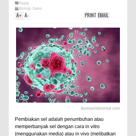
Reply
Biologi
,
Sains
A
A
PRINT
EMAIL
+
-
Ilustrasi/domtotal.com
Pembiakan sel adalah penumbuhan atau
memperbanyak sel dengan cara in vitro
(menggunakan media) atau in vivo (melibatkan