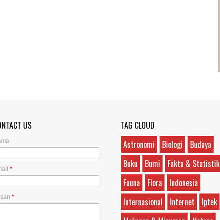
ONTACT US
TAG CLOUD
ama
Astronomi
Biologi
Budaya
Buku
Bumi
Fakta & Statistik
ail
*
Fauna
Flora
Indonesia
esan
*
Internasional
Internet
Iptek