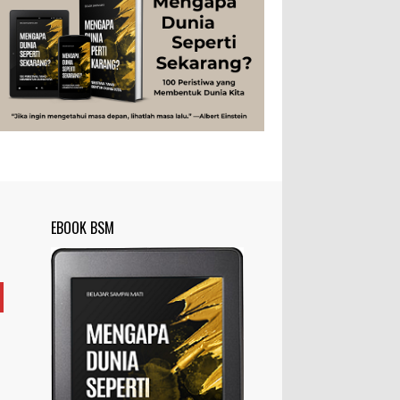
Peristiwa
Psikologi
Sains
Sejarah
disingkat ft) memang lebih sering
digunakan dibanding “meter”...
Studi
Teknologi
Tips
Tokoh
Rahasia Togel yang Tidak Dipahami
Tubuh Manusia
Umum
Pemain Togel
Ilustrasi/zdnet.com Ini adalah catatan
penutup untuk dua catatan saya
sebelumnya ( Judi Togel dan Impian Tolol Kaya
Mendadak dan Tidak Ada ...
Apa yang Disebut Impurities?
Ilustrasi/belmontmetals.com Impurities
EBOOK BSM
adalah istilah yang digunakan untuk
menyebut zat-zat yang tidak diinginkan,
yang terdapat dalam suatu...
Apa yang Disebut Badan Golgi?
Ilustrasi/utakatikotak.com Badan Golgi
(disebut pula aparatus Golgi, kompleks
Golgi, atau diktiosom) adalah organel
yang dikaitkan denga...