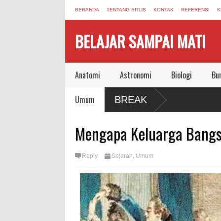
BERANDA
TENTANG SITUS
KONTAK
REFERENSI
K
BELAJAR SAMPAI MATI
Anatomi
Astronomi
Biologi
Bu
Umum
BREAK
Mengapa Keluarga Bangs
Reply
Sejarah
,
Umum