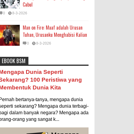
Cabul
0
8-3-2026
Man on Fire: Maaf adalah Urusan
Tuhan, Urusanku Menghabisi Kalian
0
8-3-2026
EBOOK BSM
Astronomi
Biologi
Budaya
Buku
Bumi
Mengapa Negara Miskin Tidak
Mengapa Dunia Seperti
Mencetak Uang yang Banyak saja
Entertainment
Fakta & Statistik
Fauna
Sekarang? 100 Peristiwa yang
biar Kaya?
Membentuk Dunia Kita
Filsafat
Flora
Geografi
Hoeda's Note
Ilustrasi/istimewa Jawaban untuk
pertanyaan itu sebenarnya membutuhkan uraian
Indonesia
Internasional
Internet
Iptek
Pernah bertanya-tanya, mengapa dunia
panjang lebar, namun berikut ini saya usahakan
seringkas...
seperti sekarang? Mengapa dunia terbagi-
Istilah Ilmiah
Makanan & Minuman
Misteri
bagi dalam banyak negara? Mengapa ada
Ukuran 1 Kaki itu Berapa Meter?
orang-orang yang sangat k...
Mitologi
Nature
Olahraga
Pendidikan
Ilustrasi/ginersnow.com Di Inggris dan
Amerika, ukuran “kaki” (feet—biasa