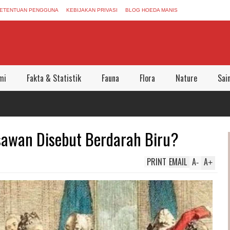
ETENTUAN PENGGUNA
KEBIJAKAN PRIVASI
BLOG HOEDA MANIS
mi
Fakta & Statistik
Fauna
Flora
Nature
Sai
awan Disebut Berdarah Biru?
PRINT
EMAIL
A
A
-
+