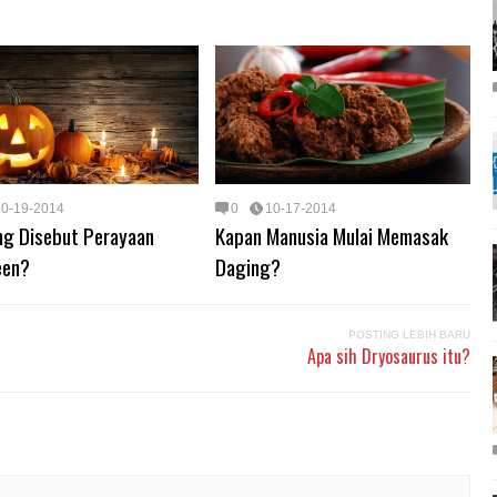
10-19-2014
0
10-17-2014
ng Disebut Perayaan
Kapan Manusia Mulai Memasak
een?
Daging?
POSTING LEBIH BARU
Apa sih Dryosaurus itu?