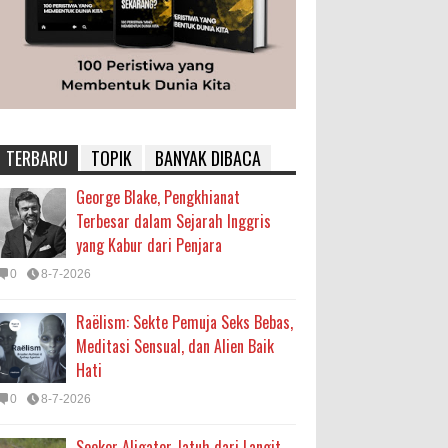
TERBARU
TOPIK
BANYAK DIBACA
George Blake, Pengkhianat
Terbesar dalam Sejarah Inggris
yang Kabur dari Penjara
0
8-7-2026
Raëlism: Sekte Pemuja Seks Bebas,
Meditasi Sensual, dan Alien Baik
Hati
0
8-7-2026
Seekor Aligator Jatuh dari Langit,