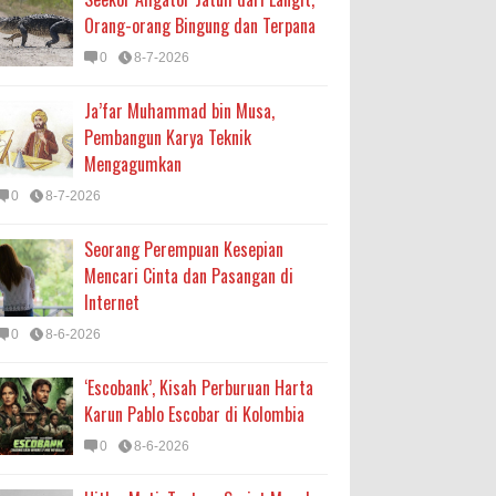
Orang-orang Bingung dan Terpana
0
8-7-2026
Ja’far Muhammad bin Musa,
Pembangun Karya Teknik
Mengagumkan
0
8-7-2026
Seorang Perempuan Kesepian
Mencari Cinta dan Pasangan di
Internet
0
8-6-2026
‘Escobank’, Kisah Perburuan Harta
Karun Pablo Escobar di Kolombia
0
8-6-2026