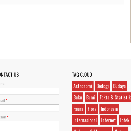
ONTACT US
TAG CLOUD
ama
Astronomi
Biologi
Budaya
Buku
Bumi
Fakta & Statistik
ail
*
Fauna
Flora
Indonesia
esan
*
Internasional
Internet
Iptek