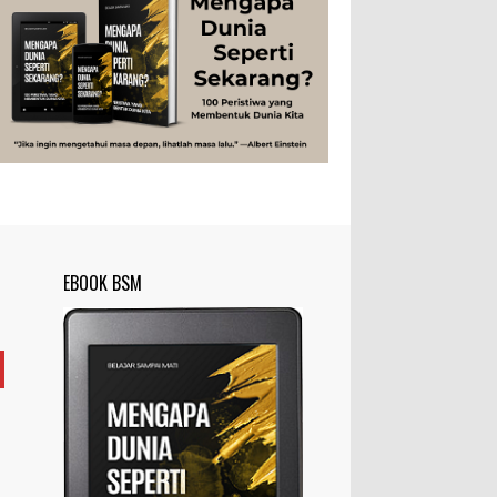
Peristiwa
Psikologi
Sains
Sejarah
disingkat ft) memang lebih sering
digunakan dibanding “meter”...
Studi
Teknologi
Tips
Tokoh
Rahasia Togel yang Tidak Dipahami
Tubuh Manusia
Umum
Pemain Togel
Ilustrasi/zdnet.com Ini adalah catatan
penutup untuk dua catatan saya
sebelumnya ( Judi Togel dan Impian Tolol Kaya
Mendadak dan Tidak Ada ...
Apa yang Disebut Impurities?
Ilustrasi/belmontmetals.com Impurities
EBOOK BSM
adalah istilah yang digunakan untuk
menyebut zat-zat yang tidak diinginkan,
yang terdapat dalam suatu...
Apa yang Disebut Badan Golgi?
Ilustrasi/utakatikotak.com Badan Golgi
(disebut pula aparatus Golgi, kompleks
Golgi, atau diktiosom) adalah organel
yang dikaitkan denga...