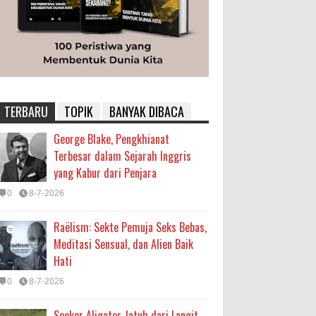
TERBARU
TOPIK
BANYAK DIBACA
George Blake, Pengkhianat
Terbesar dalam Sejarah Inggris
yang Kabur dari Penjara
0
8-7-2026
Raëlism: Sekte Pemuja Seks Bebas,
Meditasi Sensual, dan Alien Baik
Hati
0
8-7-2026
Seekor Aligator Jatuh dari Langit,