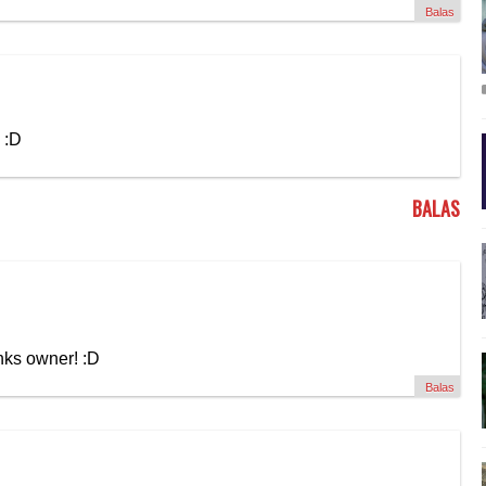
Balas
 :D
BALAS
nks owner! :D
Balas