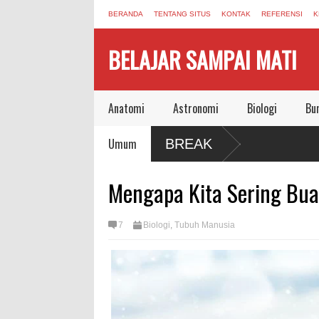
BERANDA
TENTANG SITUS
KONTAK
REFERENSI
K
BELAJAR SAMPAI MATI
Anatomi
Astronomi
Biologi
Bu
asi yang Masih Berbunyi dari Pandemi
Umum
BREAK
t, Meninggalkan Dunia Aman Bersama
Mengapa Kita Sering Buan
7
Biologi
,
Tubuh Manusia