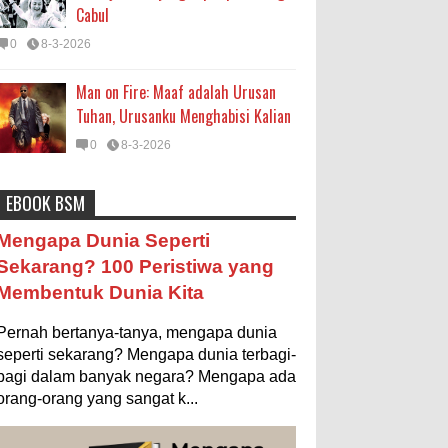
Cabul
0
8-3-2026
Man on Fire: Maaf adalah Urusan
Tuhan, Urusanku Menghabisi Kalian
0
8-3-2026
EBOOK BSM
Astronomi
Biologi
Budaya
Buku
Bumi
Mengapa Negara Miskin Tidak
Mengapa Dunia Seperti
Mencetak Uang yang Banyak saja
Entertainment
Fakta & Statistik
Fauna
Sekarang? 100 Peristiwa yang
biar Kaya?
Membentuk Dunia Kita
Filsafat
Flora
Geografi
Hoeda's Note
Ilustrasi/istimewa Jawaban untuk
pertanyaan itu sebenarnya membutuhkan uraian
Indonesia
Internasional
Internet
Iptek
Pernah bertanya-tanya, mengapa dunia
panjang lebar, namun berikut ini saya usahakan
seringkas...
seperti sekarang? Mengapa dunia terbagi-
Istilah Ilmiah
Makanan & Minuman
Misteri
bagi dalam banyak negara? Mengapa ada
Ukuran 1 Kaki itu Berapa Meter?
orang-orang yang sangat k...
Mitologi
Nature
Olahraga
Pendidikan
Ilustrasi/ginersnow.com Di Inggris dan
Amerika, ukuran “kaki” (feet—biasa