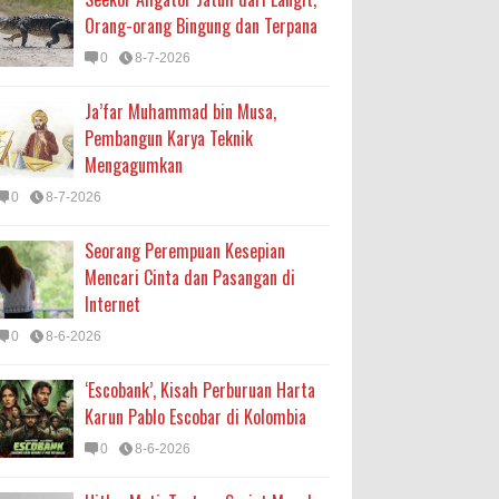
Orang-orang Bingung dan Terpana
0
8-7-2026
Ja’far Muhammad bin Musa,
Pembangun Karya Teknik
Mengagumkan
0
8-7-2026
Seorang Perempuan Kesepian
Mencari Cinta dan Pasangan di
Internet
0
8-6-2026
‘Escobank’, Kisah Perburuan Harta
Karun Pablo Escobar di Kolombia
0
8-6-2026