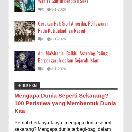
Wanita Cantik Berpose Seksi
0
8-1-2026
Gerakan Hak Sipil Amerika, Perlawanan
Pada Ketidakadilan Rasial
0
8-1-2026
Abu Ma’shar al-Balkhi, Astrolog Paling
Berpengaruh dalam Sejarah Islam
0
8-1-2026
EBOOK BSM
Astronomi
Biologi
Budaya
Buku
Bumi
Mengapa Negara Miskin Tidak Mencetak
Mengapa Dunia Seperti Sekarang?
Uang yang Banyak saja biar Kaya?
Entertainment
Fakta & Statistik
Fauna
Filsafat
100 Peristiwa yang Membentuk Dunia
Ilustrasi/istimewa Jawaban untuk pertanyaan itu
Kita
sebenarnya membutuhkan uraian panjang lebar,
Flora
Geografi
Hoeda's Note
Indonesia
namun berikut ini saya usahakan seringkas...
Pernah bertanya-tanya, mengapa dunia seperti
Internasional
Internet
Iptek
Istilah Ilmiah
Ukuran 1 Kaki itu Berapa Meter?
sekarang? Mengapa dunia terbagi-bagi dalam