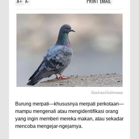
A
A
PRINT
EMAIL
xolotl,
+
-
Ilustrasi/istimewa
Burung merpati—khususnya merpati perkotaan—
mampu mengenali atau mengidentifikasi orang
yang ingin memberi mereka makan, atau sekadar
mencoba mengejar-ngejarnya.