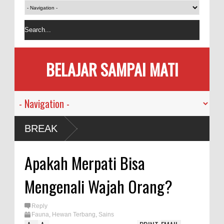
BELAJAR SAMPAI MATI
nusia
BREAK
emi
Apakah Merpati Bisa
akan
Mengenali Wajah Orang?
rsama
Reply
Fauna
,
Hewan Terbang
,
Sains