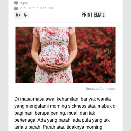
Reply
Studi
,
Tubuh Manusia
A
A
PRINT
EMAIL
+
-
Ilustrasi/istimewa
Di masa-masa awal kehamilan, banyak wanita
yang mengalami morning sickness atau mabuk di
pagi hari, berupa pening, mual, dan tak
bertenaga. Ada yang parah, ada pula yang tak
terlalu parah. Parah atau tidaknya morning