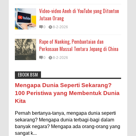
Video-video Aneh di YouTube yang Ditonton
Jutaan Orang
0
8-2-2026
Rape of Nanking, Pembantaian dan
Perkosaan Massal Tentara Jepang di China
0
8-2-2026
EBOOK BSM
Astronomi
Biologi
Budaya
Buku
Bumi
Mengapa Negara Miskin Tidak Mencetak
Mengapa Dunia Seperti Sekarang?
Uang yang Banyak saja biar Kaya?
Entertainment
Fakta & Statistik
Fauna
Filsafat
100 Peristiwa yang Membentuk Dunia
Ilustrasi/istimewa Jawaban untuk pertanyaan itu
Kita
sebenarnya membutuhkan uraian panjang lebar,
Flora
Geografi
Hoeda's Note
Indonesia
namun berikut ini saya usahakan seringkas...
Pernah bertanya-tanya, mengapa dunia seperti
Internasional
Internet
Iptek
Istilah Ilmiah
Ukuran 1 Kaki itu Berapa Meter?
sekarang? Mengapa dunia terbagi-bagi dalam
Makanan & Minuman
Misteri
Mitologi
Nature
banyak negara? Mengapa ada orang-orang yang
Ilustrasi/ginersnow.com Di Inggris dan Amerika,
sangat k...
ukuran “kaki” (feet—biasa disingkat ft) memang