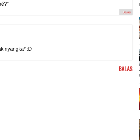
né?"
Balas
ak nyangka* :D
BALAS