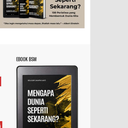
Rahasia Togel yang Tidak Dipahami
Tubuh Manusia
Umum
Pemain Togel
Ilustrasi/zdnet.com Ini adalah catatan
penutup untuk dua catatan saya
sebelumnya ( Judi Togel dan Impian Tolol Kaya
Mendadak dan Tidak Ada ...
Apa yang Disebut Impurities?
Ilustrasi/belmontmetals.com Impurities
EBOOK BSM
adalah istilah yang digunakan untuk
menyebut zat-zat yang tidak diinginkan,
yang terdapat dalam suatu...
Apa yang Disebut Badan Golgi?
Ilustrasi/utakatikotak.com Badan Golgi
(disebut pula aparatus Golgi, kompleks
Golgi, atau diktiosom) adalah organel
yang dikaitkan denga...
Apakah UFO Benar-benar Ada?
i
Ilustrasi/istimewa Sebagian orang