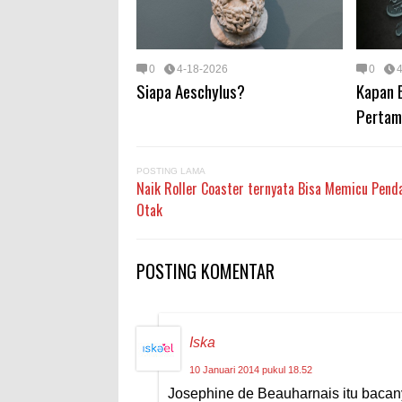
0
4-18-2026
0
Siapa Aeschylus?
Kapan 
Pertama
POSTING LAMA
Naik Roller Coaster ternyata Bisa Memicu Pend
Otak
POSTING KOMENTAR
Iska
10 Januari 2014 pukul 18.52
Josephine de Beauharnais itu baca