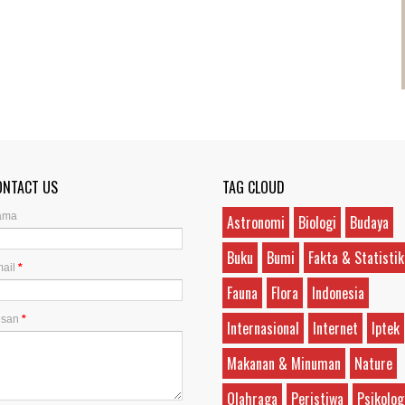
ONTACT US
TAG CLOUD
ama
Astronomi
Biologi
Budaya
Buku
Bumi
Fakta & Statistik
ail
*
Fauna
Flora
Indonesia
esan
*
Internasional
Internet
Iptek
Makanan & Minuman
Nature
Olahraga
Peristiwa
Psikolog