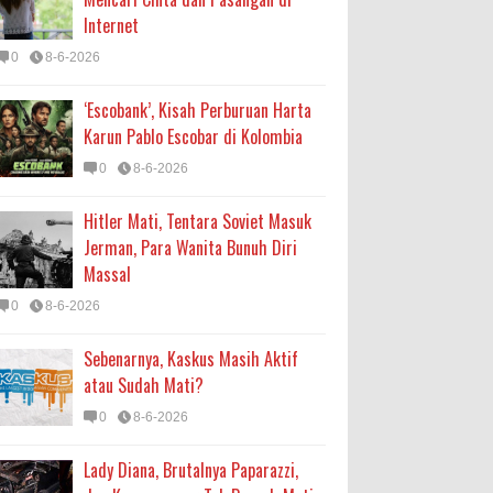
Internet
0
8-6-2026
‘Escobank’, Kisah Perburuan Harta
Karun Pablo Escobar di Kolombia
0
8-6-2026
Hitler Mati, Tentara Soviet Masuk
Jerman, Para Wanita Bunuh Diri
Massal
0
8-6-2026
Sebenarnya, Kaskus Masih Aktif
atau Sudah Mati?
0
8-6-2026
Lady Diana, Brutalnya Paparazzi,