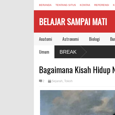
BERANDA
TENTANG SITUS
KONTAK
REFERENSI
K
BELAJAR SAMPAI MATI
Anatomi
Astronomi
Biologi
Bu
si yang Masih Berbunyi dari Pandemi
Umum
BREAK
, Meninggalkan Dunia Aman Bersama
Bagaimana Kisah Hidup 
2
Sejarah
,
Tokoh