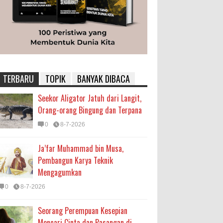
TERBARU
TOPIK
BANYAK DIBACA
Seekor Aligator Jatuh dari Langit,
Orang-orang Bingung dan Terpana
0
8-7-2026
Ja’far Muhammad bin Musa,
Pembangun Karya Teknik
Mengagumkan
0
8-7-2026
Seorang Perempuan Kesepian
Mencari Cinta dan Pasangan di