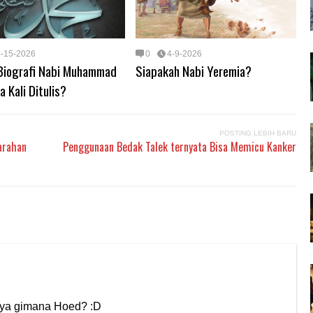
4-15-2026
0
4-9-2026
Biografi Nabi Muhammad
Siapakah Nabi Yeremia?
 Kali Ditulis?
POSTING LEBIH BARU
arahan
Penggunaan Bedak Talek ternyata Bisa Memicu Kanker
nya gimana Hoed? :D