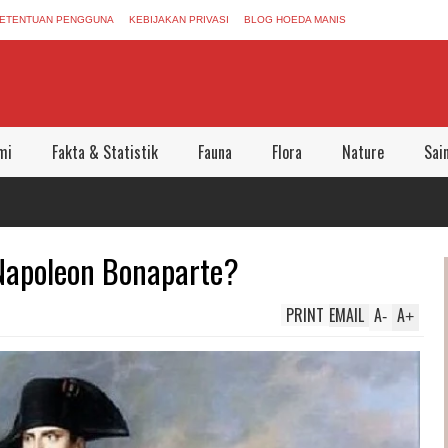
ETENTUAN PENGGUNA
KEBIJAKAN PRIVASI
BLOG HOEDA MANIS
mi
Fakta & Statistik
Fauna
Flora
Nature
Sai
Napoleon Bonaparte?
PRINT
EMAIL
A
A
-
+