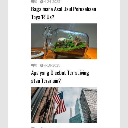
0
4-24-2025
Bagaimana Asal Usul Perusahaan
Toys 'R' Us?
0
4-18-2025
Apa yang Disebut TerraLiving
atau Terarium?