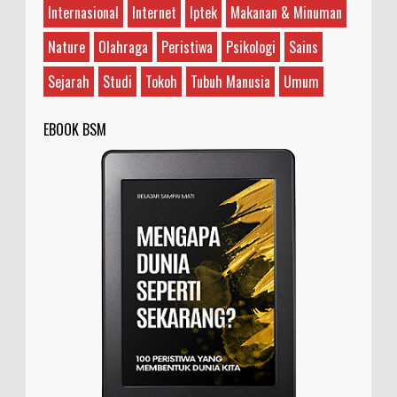
Satriani dengan Steve Vai, sebenarnya siapa
Internasional
Internet
Iptek
Makanan & Minuman
yang guru dan siapa yang murid? Teman saya bilan...
Nature
Olahraga
Peristiwa
Psikologi
Sains
Sejarah
Studi
Tokoh
Tubuh Manusia
Umum
EBOOK BSM