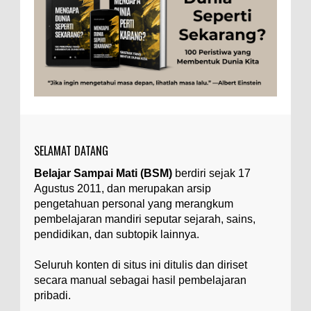
Togel
Tubuh Manusia
Umum
Ilustrasi/zdnet.com Ini adalah catatan penutup
untuk dua catatan saya sebelumnya ( Judi Togel
dan Impian Tolol Kaya Mendadak dan Tidak Ada ...
Apa yang Disebut Impurities?
Ilustrasi/belmontmetals.com Impurities adalah
istilah yang digunakan untuk menyebut zat-zat
yang tidak diinginkan, yang terdapat dalam
suatu...
SELAMAT DATANG
Apa yang Disebut Badan Golgi?
Belajar Sampai Mati (BSM)
berdiri sejak 17
Ilustrasi/utakatikotak.com Badan Golgi (disebut
Agustus 2011, dan merupakan arsip
pula aparatus Golgi, kompleks Golgi, atau
diktiosom) adalah organel yang dikaitkan
pengetahuan personal yang merangkum
denga...
pembelajaran mandiri seputar sejarah, sains,
pendidikan, dan subtopik lainnya.
Apakah UFO Benar-benar Ada?
Ilustrasi/istimewa Sebagian orang percaya UFO
Seluruh konten di situs ini ditulis dan diriset
benar-benar ada. Sebagian orang lain percaya
secara manual sebagai hasil pembelajaran
UFO benar-benar tidak ada. Manakah yang
pribadi.
benar...