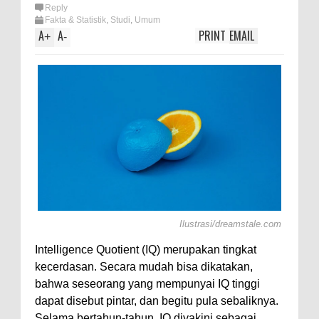
lotl,
Reply
Fakta & Statistik
,
Studi
,
Umum
A
A
PRINT
EMAIL
+
-
Ilustrasi/dreamstale.com
Intelligence Quotient (IQ) merupakan tingkat
kecerdasan. Secara mudah bisa dikatakan,
bahwa seseorang yang mempunyai IQ tinggi
dapat disebut pintar, dan begitu pula sebaliknya.
Selama bertahun-tahun, IQ diyakini sebagai