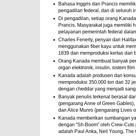
Bahasa Inggris dan Prancis memili
pengadilan federal, dan di seluruh ins
Di pengadilan, setiap orang Kanada 
Prancis. Masyarakat juga memiliki 
pelayanan pemerintah federal dalam
Charles Fenerty, penyair dari Halif
menggunakan fiber kayu untuk mem
1839 dan memproduksi kertas dari 
Orang Kanada membuat banyak penem
organ elektronik, insulin, sistem fil
Kanada adalah produsen dan konsu
memproduksi 350.000 ton dari 32 jen
dengan cheddar yang menjadi sanga
Banyak penulis terkenal berasal d
(pengarang Anne of Green Gables),
dan Alice Munro (pengarang Lives o
Kanada memberikan sumbangan yang 
dengan “Sh-Boom” oleh Crew-Cuts pa
adalah Paul Anka, Neil Young, The