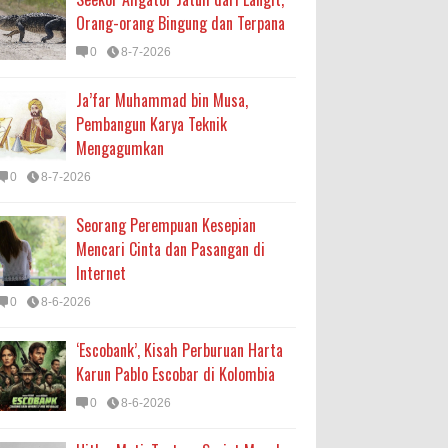
Orang-orang Bingung dan Terpana
0
8-7-2026
Ja’far Muhammad bin Musa,
Pembangun Karya Teknik
Mengagumkan
0
8-7-2026
Seorang Perempuan Kesepian
Mencari Cinta dan Pasangan di
Internet
0
8-6-2026
‘Escobank’, Kisah Perburuan Harta
Karun Pablo Escobar di Kolombia
0
8-6-2026