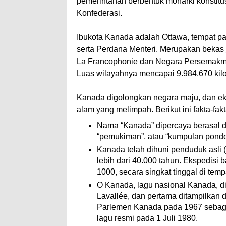
pemerintahan berbentuk monarki konstit
Konfederasi.
Ibukota Kanada adalah Ottawa, tempat pa
serta Perdana Menteri. Merupakan bekas 
La Francophonie dan Negara Persemakmu
Luas wilayahnya mencapai 9.984.670 kilo
Kanada digolongkan negara maju, dan ek
alam yang melimpah. Berikut ini fakta-fak
Nama “Kanada” dipercaya berasal dar
“pemukiman”, atau “kumpulan pondo
Kanada telah dihuni penduduk asli
lebih dari 40.000 tahun. Ekspedisi
1000, secara singkat tinggal di te
O Kanada, lagu nasional Kanada, di
Lavallée, dan pertama ditampilkan d
Parlemen Kanada pada 1967 sebagai
lagu resmi pada 1 Juli 1980.