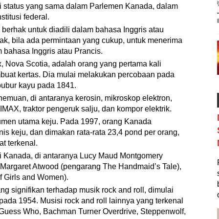
ki status yang sama dalam Parlemen Kanada, dalam
titusi federal.
berhak untuk diadili dalam bahasa Inggris atau
hak, bila ada permintaan yang cukup, untuk menerima
 bahasa Inggris atau Prancis.
ax, Nova Scotia, adalah orang yang pertama kali
buat kertas. Dia mulai melakukan percobaan pada
bubur kayu pada 1841.
uan, di antaranya kerosin, mikroskop elektron,
m IMAX, traktor pengeruk salju, dan kompor elektrik.
men utama keju. Pada 1997, orang Kanada
is keju, dan dimakan rata-rata 23,4 pond per orang,
t terkenal.
ari Kanada, di antaranya Lucy Maud Montgomery
 Margaret Atwood (pengarang The Handmaid’s Tale),
f Girls and Women).
signifikan terhadap musik rock and roll, dimulai
da 1954. Musisi rock and roll lainnya yang terkenal
 Guess Who, Bachman Turner Overdrive, Steppenwolf,