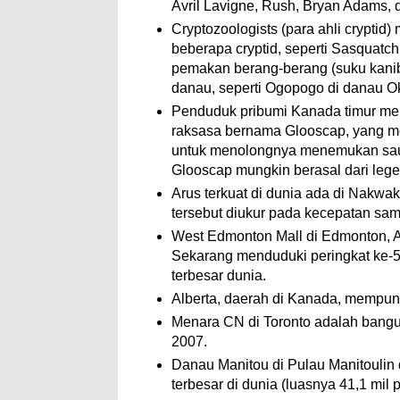
Avril Lavigne, Rush, Bryan Adams,
Cryptozoologists (para ahli crypti
beberapa cryptid, seperti Sasquatc
pemakan berang-berang (suku kani
danau, seperti Ogopogo di danau O
Penduduk pribumi Kanada timur men
raksasa bernama Glooscap, yang 
untuk menolongnya menemukan saud
Glooscap mungkin berasal dari leg
Arus terkuat di dunia ada di Nakwak
tersebut diukur pada kecepatan samp
West Edmonton Mall di Edmonton, Al
Sekarang menduduki peringkat ke-5
terbesar dunia.
Alberta, daerah di Kanada, mempuny
Menara CN di Toronto adalah bangun
2007.
Danau Manitou di Pulau Manitoulin
terbesar di dunia (luasnya 41,1 mil p