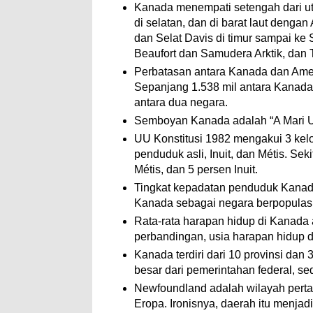
Kanada menempati setengah dari ut
di selatan, dan di barat laut denga
dan Selat Davis di timur sampai ke S
Beaufort dan Samudera Arktik, dan Ta
Perbatasan antara Kanada dan Ameri
Sepanjang 1.538 mil antara Kanada 
antara dua negara.
Semboyan Kanada adalah “A Mari Usq
UU Konstitusi 1982 mengakui 3 kel
penduduk asli, Inuit, dan Métis. Se
Métis, dan 5 persen Inuit.
Tingkat kepadatan penduduk Kanada
Kanada sebagai negara berpopulasi 
Rata-rata harapan hidup di Kanada a
perbandingan, usia harapan hidup di
Kanada terdiri dari 10 provinsi dan 3 
besar dari pemerintahan federal, se
Newfoundland adalah wilayah perta
Eropa. Ironisnya, daerah itu menjadi