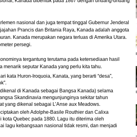
usional, Kanada dibentuk pada 1867 dengan undang-undang
rlemen nasional dan juga tempat tinggal Gubernur Jenderal
jajahan Prancis dan Britania Raya, Kanada adalah anggota
ran. Kanada merupakan negara terluas di Amerika Utara.
meter persegi.
onominya tergantung terutama pada ketersediaan hasil
ta menarik seputar Kanada yang perlu kita tahu.
i kata Huron-Iroquoia, Kanata, yang berarti “desa”,
k”.
 (dikenal di Kanada sebagai Bangsa Kanada) selama
 bangsa Skandinavia mengunjunginya sekitar tahun
mpat yang dikenal sebagai L’Anse aux Meadows.
ciptakan oleh Adolphe-Basile Routhier dan Calixa
i kota Quebec pada 1880. Lagu itu diterima oleh
 lagu kebangsaan nasional tidak resmi, dan menjadi