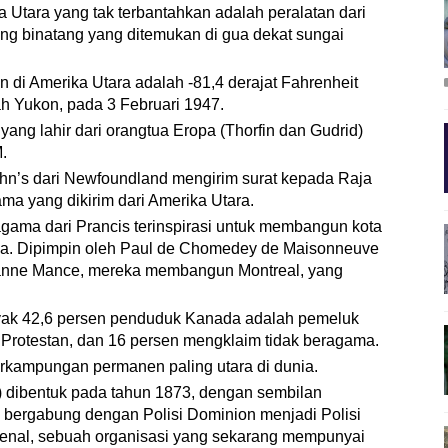
a Utara yang tak terbantahkan adalah peralatan dari
ang binatang yang ditemukan di gua dekat sungai
 di Amerika Utara adalah -81,4 derajat Fahrenheit
yah Yukon, pada 3 Februari 1947.
yang lahir dari orangtua Eropa (Thorfin dan Gudrid)
M.
ohn’s dari Newfoundland mengirim surat kepada Raja
ama yang dikirim dari Amerika Utara.
gama dari Prancis terinspirasi untuk membangun kota
ada. Dipimpin oleh Paul de Chomedey de Maisonneuve
eanne Mance, mereka membangun Montreal, yang
yak 42,6 persen penduduk Kanada adalah pemeluk
 Protestan, dan 16 persen mengklaim tidak beragama.
perkampungan permanen paling utara di dunia.
) dibentuk pada tahun 1873, dengan sembilan
 bergabung dengan Polisi Dominion menjadi Polisi
enal, sebuah organisasi yang sekarang mempunyai