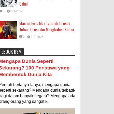
Cabul
0
8-3-2026
Man on Fire: Maaf adalah Urusan
Tuhan, Urusanku Menghabisi Kalian
0
8-3-2026
EBOOK BSM
Astronomi
Biologi
Budaya
Buku
Bumi
Mengapa Negara Miskin Tidak
Mengapa Dunia Seperti
Mencetak Uang yang Banyak saja
Entertainment
Fakta & Statistik
Fauna
Sekarang? 100 Peristiwa yang
biar Kaya?
Membentuk Dunia Kita
Filsafat
Flora
Geografi
Hoeda's Note
Ilustrasi/istimewa Jawaban untuk
pertanyaan itu sebenarnya membutuhkan uraian
Indonesia
Internasional
Internet
Iptek
Pernah bertanya-tanya, mengapa dunia
panjang lebar, namun berikut ini saya usahakan
seringkas...
seperti sekarang? Mengapa dunia terbagi-
Istilah Ilmiah
Makanan & Minuman
Misteri
bagi dalam banyak negara? Mengapa ada
Ukuran 1 Kaki itu Berapa Meter?
orang-orang yang sangat k...
Mitologi
Nature
Olahraga
Pendidikan
Ilustrasi/ginersnow.com Di Inggris dan
Amerika, ukuran “kaki” (feet—biasa