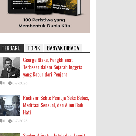
TERBARU
TOPIK
BANYAK DIBACA
George Blake, Pengkhianat
Terbesar dalam Sejarah Inggris
yang Kabur dari Penjara
0
8-7-2026
Raëlism: Sekte Pemuja Seks Bebas,
Meditasi Sensual, dan Alien Baik
Hati
0
8-7-2026
Seekor Aligator Jatuh dari Langit,