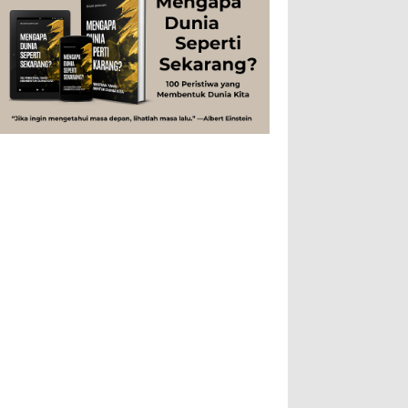
Peristiwa
Psikologi
Sains
Sejarah
disingkat ft) memang lebih sering
digunakan dibanding “meter”...
Studi
Teknologi
Tips
Tokoh
Rahasia Togel yang Tidak Dipahami
Tubuh Manusia
Umum
Pemain Togel
Ilustrasi/zdnet.com Ini adalah catatan
penutup untuk dua catatan saya
sebelumnya ( Judi Togel dan Impian Tolol Kaya
Mendadak dan Tidak Ada ...
Apa yang Disebut Impurities?
Ilustrasi/belmontmetals.com Impurities
adalah istilah yang digunakan untuk
menyebut zat-zat yang tidak diinginkan,
yang terdapat dalam suatu...
Apa yang Disebut Badan Golgi?
Ilustrasi/utakatikotak.com Badan Golgi
(disebut pula aparatus Golgi, kompleks
Golgi, atau diktiosom) adalah organel
yang dikaitkan denga...