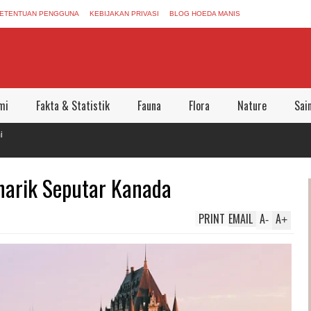
ETENTUAN PENGGUNA
KEBIJAKAN PRIVASI
BLOG HOEDA MANIS
mi
Fakta & Statistik
Fauna
Flora
Nature
Sai
narik Seputar Kanada
PRINT
EMAIL
A
A
-
+