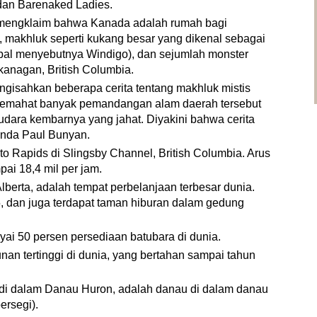
 dan Barenaked Ladies.
d) mengklaim bahwa Kanada adalah rumah bagi
h, makhluk seperti kukang besar yang dikenal sebagai
bal menyebutnya Windigo), dan sejumlah monster
kanagan, British Columbia.
gisahkan beberapa cerita tentang makhluk mistis
memahat banyak pemandangan alam daerah tersebut
ara kembarnya yang jahat. Diyakini bahwa cerita
enda Paul Bunyan.
to Rapids di Slingsby Channel, British Columbia. Arus
ai 18,4 mil per jam.
berta, adalah tempat perbelanjaan terbesar dunia.
, dan juga terdapat taman hiburan dalam gedung
ai 50 persen persediaan batubara di dunia.
an tertinggi di dunia, yang bertahan sampai tahun
 di dalam Danau Huron, adalah danau di dalam danau
ersegi).