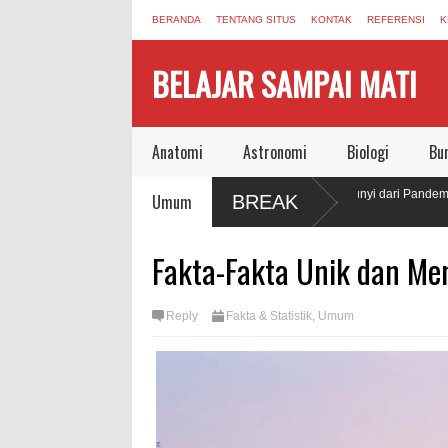
BERANDA
TENTANG SITUS
KONTAK
REFERENSI
K
BELAJAR SAMPAI MATI
Anatomi
Astronomi
Biologi
Bu
a
Sinyal Konspirasi yang Masih Berbunyi dari Pandemi
Umum
BREAK
COVID-19
Dirinya
Jonas Salk Wafat, Meninggalkan Dunia Aman Bersama
Fakta-Fakta Unik dan Me
Vaksin Polio
l,
Reply
Fakta & Statistik
,
Umum