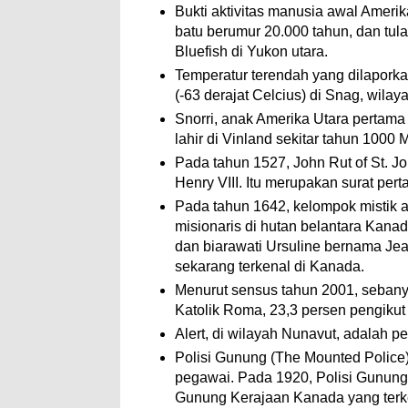
Bukti aktivitas manusia awal Amerik
batu berumur 20.000 tahun, dan tul
Bluefish di Yukon utara.
Temperatur terendah yang dilaporkan
(-63 derajat Celcius) di Snag, wila
Snorri, anak Amerika Utara pertama 
lahir di Vinland sekitar tahun 1000 
Pada tahun 1527, John Rut of St. J
Henry VIII. Itu merupakan surat pert
Pada tahun 1642, kelompok mistik a
misionaris di hutan belantara Kan
dan biarawati Ursuline bernama J
sekarang terkenal di Kanada.
Menurut sensus tahun 2001, seban
Katolik Roma, 23,3 persen pengikut
Alert, di wilayah Nunavut, adalah 
Polisi Gunung (The Mounted Police
pegawai. Pada 1920, Polisi Gunung
Gunung Kerajaan Kanada yang terk