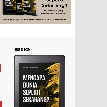
Rahasia Togel yang Tidak Dipahami
Tubuh Manusia
Umum
Pemain Togel
Ilustrasi/zdnet.com Ini adalah catatan
penutup untuk dua catatan saya
sebelumnya ( Judi Togel dan Impian Tolol Kaya
Mendadak dan Tidak Ada ...
Apa yang Disebut Impurities?
Ilustrasi/belmontmetals.com Impurities
EBOOK BSM
adalah istilah yang digunakan untuk
menyebut zat-zat yang tidak diinginkan,
yang terdapat dalam suatu...
Apa yang Disebut Badan Golgi?
Ilustrasi/utakatikotak.com Badan Golgi
(disebut pula aparatus Golgi, kompleks
Golgi, atau diktiosom) adalah organel
yang dikaitkan denga...
Apakah UFO Benar-benar Ada?
i
Ilustrasi/istimewa Sebagian orang