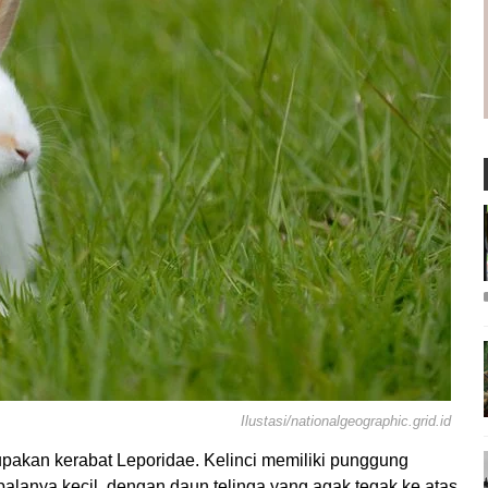
Ilustasi/nationalgeographic.grid.id
pakan kerabat Leporidae. Kelinci memiliki punggung
lanya kecil, dengan daun telinga yang agak tegak ke atas.