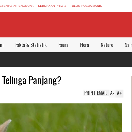
ETENTUAN PENGGUNA
KEBIJAKAN PRIVASI
BLOG HOEDA MANIS
mi
Fakta & Statistik
Fauna
Flora
Nature
Sai
 Telinga Panjang?
PRINT
EMAIL
A
A
-
+