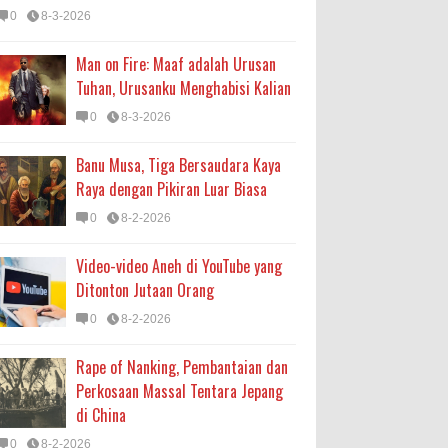
0
8-3-2026
Man on Fire: Maaf adalah Urusan
Tuhan, Urusanku Menghabisi Kalian
0
8-3-2026
Banu Musa, Tiga Bersaudara Kaya
Raya dengan Pikiran Luar Biasa
0
8-2-2026
Video-video Aneh di YouTube yang
Ditonton Jutaan Orang
0
8-2-2026
Rape of Nanking, Pembantaian dan
Perkosaan Massal Tentara Jepang
di China
0
8-2-2026