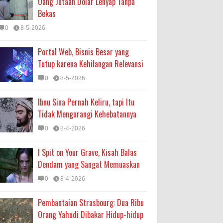
Uang Jutaan Dolar Lenyap Tanpa
Bekas
0
8-5-2026
Portal Web, Bisnis Besar yang
Tutup karena Kehilangan Relevansi
0
8-5-2026
Ibnu Sina Pernah Keliru, tapi Itu
Tidak Mengurangi Kehebatannya
0
8-4-2026
I Spit on Your Grave, Kisah Balas
Dendam yang Sangat Memuaskan
0
8-4-2026
Pembantaian Strasbourg: Dua Ribu
Orang Yahudi Dibakar Hidup-hidup