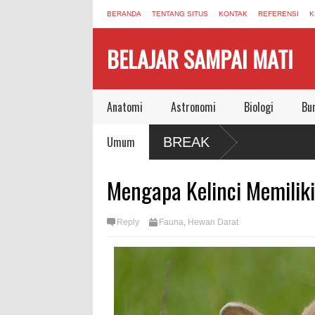
BERANDA
TENTANG SITUS
KONTAK
REFERENSI
K
BELAJAR SAMPAI MATI
Anatomi
Astronomi
Biologi
Bu
ari Pandemi
Umum
BREAK
man Bersama
Mengapa Kelinci Memiliki
Reply
Fauna
,
Hewan Darat