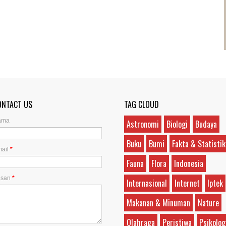
ONTACT US
TAG CLOUD
ama
Astronomi
Biologi
Budaya
Buku
Bumi
Fakta & Statistik
ail
*
Fauna
Flora
Indonesia
esan
*
Internasional
Internet
Iptek
Makanan & Minuman
Nature
Olahraga
Peristiwa
Psikolog