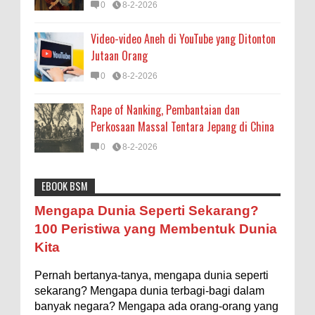
0
8-2-2026
Video-video Aneh di YouTube yang Ditonton
Jutaan Orang
0
8-2-2026
Rape of Nanking, Pembantaian dan
Perkosaan Massal Tentara Jepang di China
0
8-2-2026
EBOOK BSM
Astronomi
Biologi
Budaya
Buku
Bumi
Mengapa Negara Miskin Tidak Mencetak
Mengapa Dunia Seperti Sekarang?
Uang yang Banyak saja biar Kaya?
Entertainment
Fakta & Statistik
Fauna
Filsafat
100 Peristiwa yang Membentuk Dunia
Ilustrasi/istimewa Jawaban untuk pertanyaan itu
Kita
sebenarnya membutuhkan uraian panjang lebar,
Flora
Geografi
Hoeda's Note
Indonesia
namun berikut ini saya usahakan seringkas...
Pernah bertanya-tanya, mengapa dunia seperti
Internasional
Internet
Iptek
Istilah Ilmiah
Ukuran 1 Kaki itu Berapa Meter?
sekarang? Mengapa dunia terbagi-bagi dalam
Makanan & Minuman
Misteri
Mitologi
Nature
banyak negara? Mengapa ada orang-orang yang
Ilustrasi/ginersnow.com Di Inggris dan Amerika,