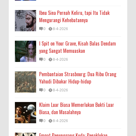
Ibnu Sina Pernah Keliru, tapi Itu Tidak
Mengurangi Kehebatannya
0
8-4-2026
I Spit on Your Grave, Kisah Balas Dendam
yang Sangat Memuaskan
0
8-4-2026
Pembantaian Strasbourg: Dua Ribu Orang
Yahudi Dibakar Hidup-hidup
0
8-4-2026
Klaim Luar Biasa Memerlukan Bukti Luar
Biasa, dan Masalahnya
0
8-4-2026
Empat Penunggang Kuda: Penaklukan,