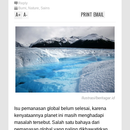
Reply
Bumi
,
Nature
,
Sains
A
A
PRINT
EMAIL
+
-
Ilustrasi/beritagar.id
Isu pemanasan global belum selesai, karena
kenyataannya planet ini masih menghadapi
masalah tersebut. Salah satu bahaya dari
pemanasan global yang paling dikhawatirkan