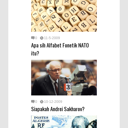
0
11-5-2009
Apa sih Alfabet Fonetik NATO
itu?
0
10-12-2009
Siapakah Andrei Sakharov?