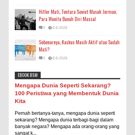
Hitler Mati, Tentara Soviet Masuk Jerman,
Para Wanita Bunuh Diri Massal
0
8-6-2026
Sebenarnya, Kaskus Masih Aktif atau Sudah
Mati?
0
8-6-2026
EBOOK BSM
Astronomi
Biologi
Budaya
Buku
Bumi
Mengapa Negara Miskin Tidak Mencetak
Mengapa Dunia Seperti Sekarang?
Uang yang Banyak saja biar Kaya?
Entertainment
Fakta & Statistik
Fauna
Filsafat
100 Peristiwa yang Membentuk Dunia
Ilustrasi/istimewa Jawaban untuk pertanyaan itu
Kita
sebenarnya membutuhkan uraian panjang lebar,
Flora
Geografi
Hoeda's Note
Indonesia
namun berikut ini saya usahakan seringkas...
Pernah bertanya-tanya, mengapa dunia seperti
Internasional
Internet
Iptek
Istilah Ilmiah
Ukuran 1 Kaki itu Berapa Meter?
sekarang? Mengapa dunia terbagi-bagi dalam
Makanan & Minuman
Misteri
Mitologi
Nature
banyak negara? Mengapa ada orang-orang yang
Ilustrasi/ginersnow.com Di Inggris dan Amerika,
sangat k...
ukuran “kaki” (feet—biasa disingkat ft) memang