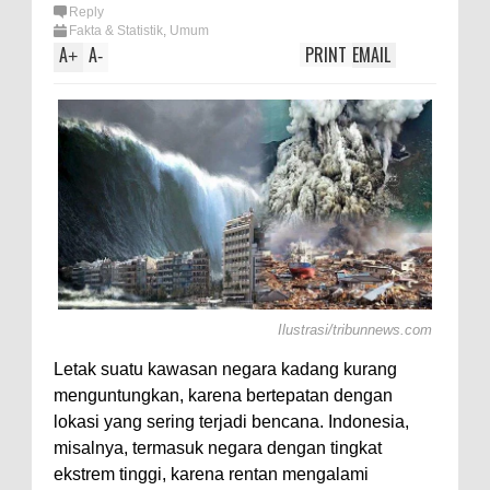
rsama
Reply
Fakta & Statistik
,
Umum
A
A
PRINT
EMAIL
+
-
Ilustrasi/tribunnews.com
Letak suatu kawasan negara kadang kurang
menguntungkan, karena bertepatan dengan
lokasi yang sering terjadi bencana. Indonesia,
misalnya, termasuk negara dengan tingkat
ekstrem tinggi, karena rentan mengalami