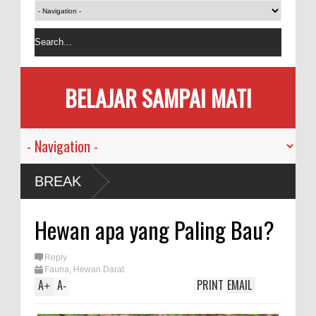
BELAJAR SAMPAI MATI
 Manusia
BREAK
andemi
Hewan apa yang Paling Bau?
Memakan
Reply
Fauna
,
Hewan Darat
 Bersama
A
A
PRINT
EMAIL
+
-