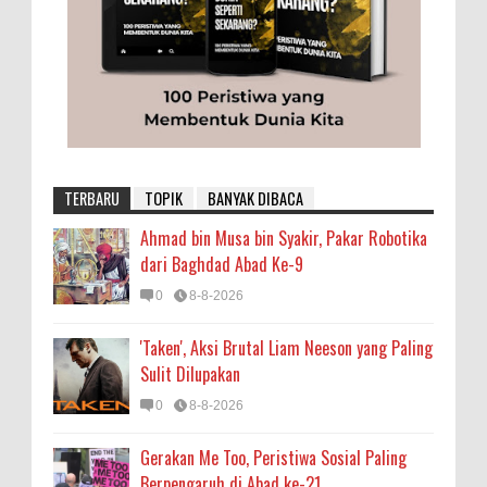
TERBARU
TOPIK
BANYAK DIBACA
Ahmad bin Musa bin Syakir, Pakar Robotika
dari Baghdad Abad Ke-9
0
8-8-2026
'Taken', Aksi Brutal Liam Neeson yang Paling
Sulit Dilupakan
0
8-8-2026
Gerakan Me Too, Peristiwa Sosial Paling
Berpengaruh di Abad ke-21