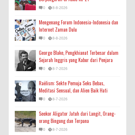
0
8-8-2026
Mengenang Forum Indonesia-Indonesia dan
Internet Zaman Dulu
0
8-8-2026
George Blake, Pengkhianat Terbesar dalam
Sejarah Inggris yang Kabur dari Penjara
0
8-7-2026
Raëlism: Sekte Pemuja Seks Bebas,
Meditasi Sensual, dan Alien Baik Hati
0
8-7-2026
Seekor Aligator Jatuh dari Langit, Orang-
orang Bingung dan Terpana
0
8-7-2026