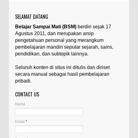
yang tidak diinginkan, yang terdapat dalam
suatu...
SELAMAT DATANG
Apa yang Disebut Badan Golgi?
Belajar Sampai Mati (BSM)
berdiri sejak 17
Ilustrasi/utakatikotak.com Badan Golgi (disebut
Agustus 2011, dan merupakan arsip
pula aparatus Golgi, kompleks Golgi, atau
diktiosom) adalah organel yang dikaitkan
pengetahuan personal yang merangkum
denga...
pembelajaran mandiri seputar sejarah, sains,
pendidikan, dan subtopik lainnya.
Apakah UFO Benar-benar Ada?
Ilustrasi/istimewa Sebagian orang percaya UFO
Seluruh konten di situs ini ditulis dan diriset
benar-benar ada. Sebagian orang lain percaya
secara manual sebagai hasil pembelajaran
UFO benar-benar tidak ada. Manakah yang
pribadi.
benar...
CONTACT US
Apa Itu Glass Gem Corn atau Jagung
Permata Kaca?
Nama
Ilustrasi/kompasiana.com Glass Gem Corn, yang
juga dikenal sebagai "jagung permata kaca",
adalah varietas unik dari tanaman jagung...
Email
*
Apa Itu Artemia, dan Dimana Mereka