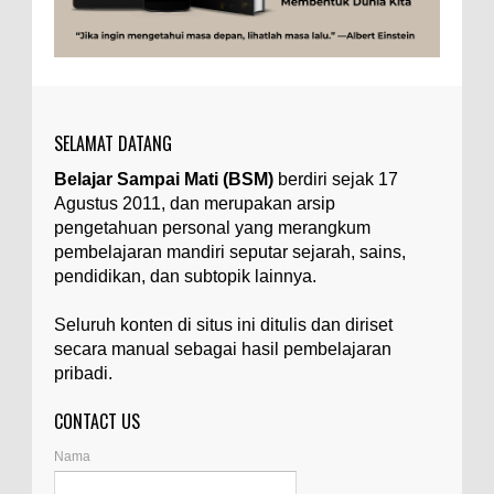
Apa yang Disebut Impurities?
Ilustrasi/belmontmetals.com Impurities adalah
istilah yang digunakan untuk menyebut zat-zat
yang tidak diinginkan, yang terdapat dalam
suatu...
SELAMAT DATANG
Apa yang Disebut Badan Golgi?
Belajar Sampai Mati (BSM)
berdiri sejak 17
Ilustrasi/utakatikotak.com Badan Golgi (disebut
Agustus 2011, dan merupakan arsip
pula aparatus Golgi, kompleks Golgi, atau
diktiosom) adalah organel yang dikaitkan
pengetahuan personal yang merangkum
denga...
pembelajaran mandiri seputar sejarah, sains,
pendidikan, dan subtopik lainnya.
Apakah UFO Benar-benar Ada?
Ilustrasi/istimewa Sebagian orang percaya UFO
Seluruh konten di situs ini ditulis dan diriset
benar-benar ada. Sebagian orang lain percaya
secara manual sebagai hasil pembelajaran
UFO benar-benar tidak ada. Manakah yang
pribadi.
benar...
CONTACT US
Mengapa Urine Kadang Warnanya Berbeda?
Ilustrasi/aelminingservice.com Kalau kita
Nama
perhatikan, urine (air seni) yang kita keluarkan
sewaktu buang air kecil memiliki warna yang k...