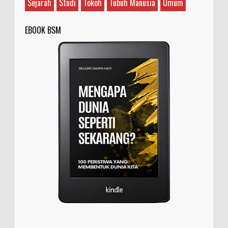
Sejarah
Studi
Tokoh
Tubuh Manusia
Umum
EBOOK BSM