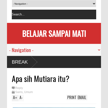
BELAJAR SAMPAI MATI
usia
BREAK
emi
Apa sih Mutiara itu?
kan
Reply
Sains
,
Umum
sama
A
A
PRINT
EMAIL
+
-