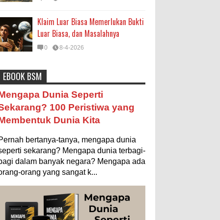
Klaim Luar Biasa Memerlukan Bukti
Luar Biasa, dan Masalahnya
0
8-4-2026
EBOOK BSM
Astronomi
Biologi
Budaya
Buku
Bumi
Mengapa Dunia Seperti
Entertainment
Fakta & Statistik
Fauna
Sekarang? 100 Peristiwa yang
Membentuk Dunia Kita
Filsafat
Flora
Geografi
Hoeda's Note
Indonesia
Internasional
Internet
Iptek
Pernah bertanya-tanya, mengapa dunia
seperti sekarang? Mengapa dunia terbagi-
Istilah Ilmiah
Makanan & Minuman
Misteri
bagi dalam banyak negara? Mengapa ada
orang-orang yang sangat k...
Mitologi
Nature
Olahraga
Pendidikan
Peristiwa
Psikologi
Sains
Sejarah
Studi
Teknologi
Tips
Tokoh