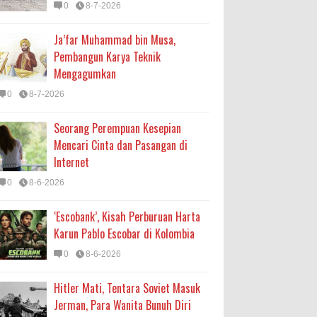
0
8-7-2026
Ja’far Muhammad bin Musa,
Pembangun Karya Teknik
Mengagumkan
0
8-7-2026
Seorang Perempuan Kesepian
Mencari Cinta dan Pasangan di
Internet
0
8-6-2026
‘Escobank’, Kisah Perburuan Harta
Karun Pablo Escobar di Kolombia
0
8-6-2026
Hitler Mati, Tentara Soviet Masuk
Jerman, Para Wanita Bunuh Diri