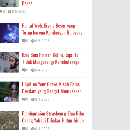
Bekas
0
8-5-2026
Portal Web, Bisnis Besar yang
Tutup karena Kehilangan Relevansi
0
8-5-2026
Ibnu Sina Pernah Keliru, tapi Itu
Tidak Mengurangi Kehebatannya
0
8-4-2026
I Spit on Your Grave, Kisah Balas
Dendam yang Sangat Memuaskan
0
8-4-2026
Pembantaian Strasbourg: Dua Ribu
Orang Yahudi Dibakar Hidup-hidup
0
8-4-2026