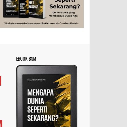
Tubuh Manusia
Umum
EBOOK BSM
i