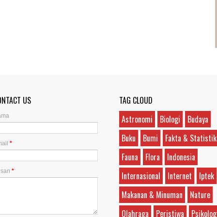
ONTACT US
TAG CLOUD
ama
Astronomi
Biologi
Budaya
Buku
Bumi
Fakta & Statistik
ail
*
Fauna
Flora
Indonesia
esan
*
Internasional
Internet
Iptek
Makanan & Minuman
Nature
Olahraga
Peristiwa
Psikolog