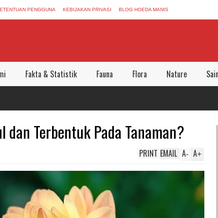
ETENTUAN PENGGUNA
KEBIJAKAN PRIVASI
BLOG HOEDA MANIS
mi
Fakta & Statistik
Fauna
Flora
Nature
Sai
l dan Terbentuk Pada Tanaman?
PRINT
EMAIL
A
A
-
+