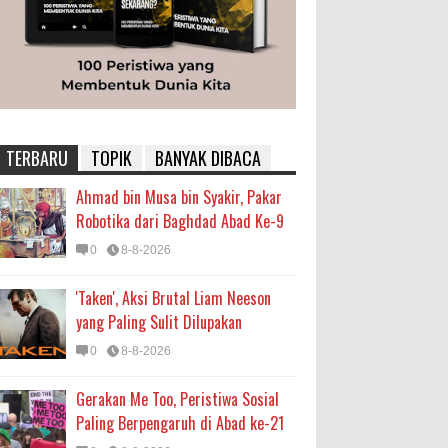
TERBARU
TOPIK
BANYAK DIBACA
Ahmad bin Musa bin Syakir, Pakar
Robotika dari Baghdad Abad Ke-9
0
8-8-2026
'Taken', Aksi Brutal Liam Neeson
yang Paling Sulit Dilupakan
0
8-8-2026
Gerakan Me Too, Peristiwa Sosial
Paling Berpengaruh di Abad ke-21