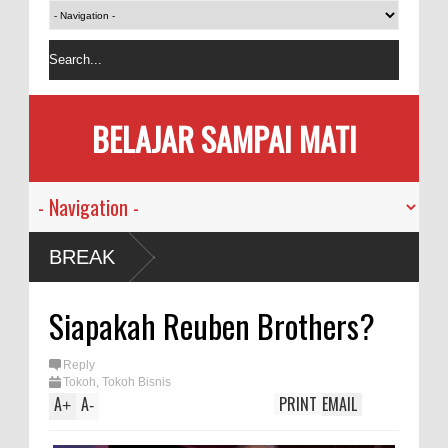
BELAJAR SAMPAI MATI
Manusia
BREAK
andemi
Siapakah Reuben Brothers?
emakan
Reply
Tokoh
,
Tokoh Bisnis
Bersama
A
A
PRINT
EMAIL
+
-