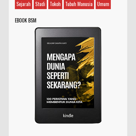
Sejarah
Studi
Tokoh
Tubuh Manusia
Umum
EBOOK BSM