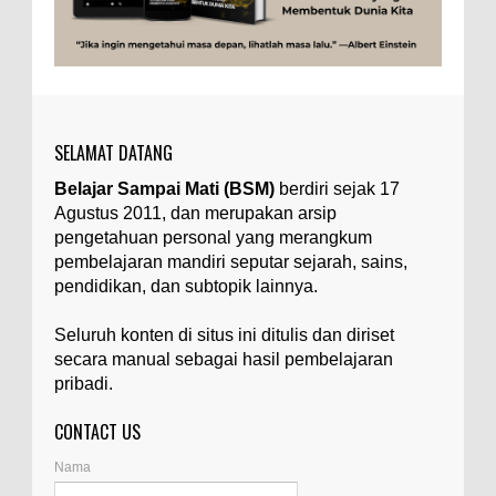
Apa yang Disebut Impurities?
Ilustrasi/belmontmetals.com Impurities adalah
istilah yang digunakan untuk menyebut zat-zat
yang tidak diinginkan, yang terdapat dalam
suatu...
SELAMAT DATANG
Apa yang Disebut Badan Golgi?
Belajar Sampai Mati (BSM)
berdiri sejak 17
Ilustrasi/utakatikotak.com Badan Golgi (disebut
Agustus 2011, dan merupakan arsip
pula aparatus Golgi, kompleks Golgi, atau
diktiosom) adalah organel yang dikaitkan
pengetahuan personal yang merangkum
denga...
pembelajaran mandiri seputar sejarah, sains,
pendidikan, dan subtopik lainnya.
Apakah UFO Benar-benar Ada?
Ilustrasi/istimewa Sebagian orang percaya UFO
Seluruh konten di situs ini ditulis dan diriset
benar-benar ada. Sebagian orang lain percaya
secara manual sebagai hasil pembelajaran
UFO benar-benar tidak ada. Manakah yang
pribadi.
benar...
CONTACT US
Apa Itu Glass Gem Corn atau Jagung
Permata Kaca?
Nama
Ilustrasi/kompasiana.com Glass Gem Corn, yang