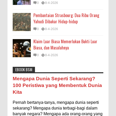
0
8-4-2026
Pembantaian Strasbourg: Dua Ribu Orang
Yahudi Dibakar Hidup-hidup
0
8-4-2026
Klaim Luar Biasa Memerlukan Bukti Luar
Biasa, dan Masalahnya
0
8-4-2026
EBOOK BSM
Astronomi
Biologi
Budaya
Buku
Bumi
Mengapa Negara Miskin Tidak Mencetak
Mengapa Dunia Seperti Sekarang?
Uang yang Banyak saja biar Kaya?
Entertainment
Fakta & Statistik
Fauna
Filsafat
100 Peristiwa yang Membentuk Dunia
Ilustrasi/istimewa Jawaban untuk pertanyaan itu
Kita
sebenarnya membutuhkan uraian panjang lebar,
Flora
Geografi
Hoeda's Note
Indonesia
namun berikut ini saya usahakan seringkas...
Pernah bertanya-tanya, mengapa dunia seperti
Internasional
Internet
Iptek
Istilah Ilmiah
Ukuran 1 Kaki itu Berapa Meter?
sekarang? Mengapa dunia terbagi-bagi dalam
Makanan & Minuman
Misteri
Mitologi
Nature
banyak negara? Mengapa ada orang-orang yang
Ilustrasi/ginersnow.com Di Inggris dan Amerika,