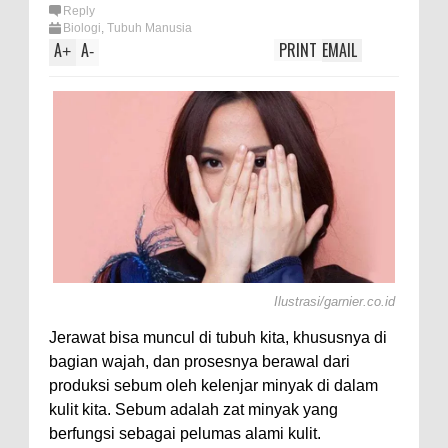
lotl,
Reply
Biologi
,
Tubuh Manusia
A
A
PRINT
EMAIL
+
-
Ilustrasi/garnier.co.id
Jerawat bisa muncul di tubuh kita, khususnya di
bagian wajah, dan prosesnya berawal dari
produksi sebum oleh kelenjar minyak di dalam
kulit kita. Sebum adalah zat minyak yang
berfungsi sebagai pelumas alami kulit.