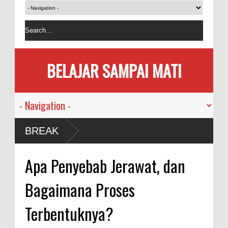
BELAJAR SAMPAI MATI
usia
BREAK
mi
Apa Penyebab Jerawat, dan
kan
Bagaimana Proses
ama
Terbentuknya?