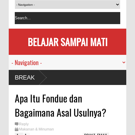
BELAJAR SAMPAI MATI
ah
BREAK
usia
Apa Itu Fondue dan
mi
Bagaimana Asal Usulnya?
kan
Reply
Makanan & Minuman