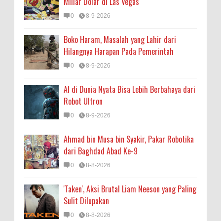
Miliar Dolar di Las Vegas
0
8-9-2026
Boko Haram, Masalah yang Lahir dari
Hilangnya Harapan Pada Pemerintah
0
8-9-2026
AI di Dunia Nyata Bisa Lebih Berbahaya dari
Robot Ultron
0
8-9-2026
Ahmad bin Musa bin Syakir, Pakar Robotika
dari Baghdad Abad Ke-9
0
8-8-2026
'Taken', Aksi Brutal Liam Neeson yang Paling
Sulit Dilupakan
0
8-8-2026