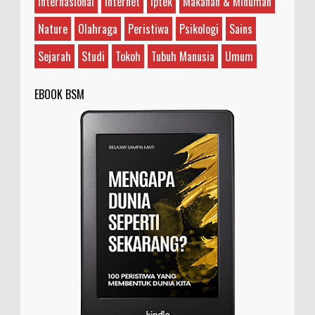
Internasional
Internet
Iptek
Makanan & Minuman
garam, brine shrimp, atau Artemia salina. Arte...
Nature
Olahraga
Peristiwa
Psikologi
Sains
Sejarah
Studi
Tokoh
Tubuh Manusia
Umum
EBOOK BSM