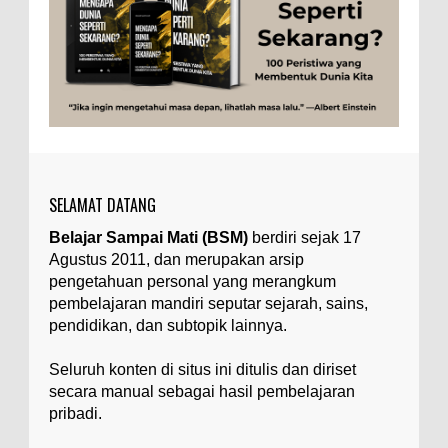
Ilustrasi/zdnet.com Ini adalah catatan penutup
untuk dua catatan saya sebelumnya ( Judi Togel
dan Impian Tolol Kaya Mendadak dan Tidak Ada ...
Apa yang Disebut Impurities?
Ilustrasi/belmontmetals.com Impurities adalah
istilah yang digunakan untuk menyebut zat-zat
yang tidak diinginkan, yang terdapat dalam
suatu...
SELAMAT DATANG
Apa yang Disebut Badan Golgi?
Belajar Sampai Mati (BSM)
berdiri sejak 17
Ilustrasi/utakatikotak.com Badan Golgi (disebut
Agustus 2011, dan merupakan arsip
pula aparatus Golgi, kompleks Golgi, atau
diktiosom) adalah organel yang dikaitkan
pengetahuan personal yang merangkum
denga...
pembelajaran mandiri seputar sejarah, sains,
pendidikan, dan subtopik lainnya.
Apakah UFO Benar-benar Ada?
Ilustrasi/istimewa Sebagian orang percaya UFO
Seluruh konten di situs ini ditulis dan diriset
benar-benar ada. Sebagian orang lain percaya
secara manual sebagai hasil pembelajaran
UFO benar-benar tidak ada. Manakah yang
pribadi.
benar...