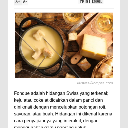
A
A
PRINT
EMAIL
sama
+
-
Ilustrasi/kompas.com
Fondue adalah hidangan Swiss yang terkenal;
keju atau cokelat dicairkan dalam panci dan
dinikmati dengan mencelupkan potongan roti,
sayuran, atau buah. Hidangan ini dikenal karena
cara penyajiannya yang interaktif, dengan
menggunakan garpu panjang untuk