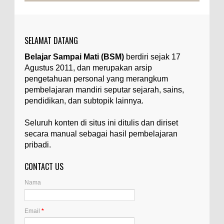
istilah yang digunakan untuk menyebut zat-zat
yang tidak diinginkan, yang terdapat dalam
suatu...
SELAMAT DATANG
Apa yang Disebut Badan Golgi?
Belajar Sampai Mati (BSM)
berdiri sejak 17
Ilustrasi/utakatikotak.com Badan Golgi (disebut
Agustus 2011, dan merupakan arsip
pula aparatus Golgi, kompleks Golgi, atau
diktiosom) adalah organel yang dikaitkan
pengetahuan personal yang merangkum
denga...
pembelajaran mandiri seputar sejarah, sains,
pendidikan, dan subtopik lainnya.
Apakah UFO Benar-benar Ada?
Ilustrasi/istimewa Sebagian orang percaya UFO
Seluruh konten di situs ini ditulis dan diriset
benar-benar ada. Sebagian orang lain percaya
secara manual sebagai hasil pembelajaran
UFO benar-benar tidak ada. Manakah yang
pribadi.
benar...
CONTACT US
Joe Satriani dan Steve Vai, Siapa yang
Guru?
Nama
Ilustrasi/rockandrollgarage.com Antara Joe
Satriani dengan Steve Vai, sebenarnya siapa
yang guru dan siapa yang murid? Teman saya bilan...
Email
*