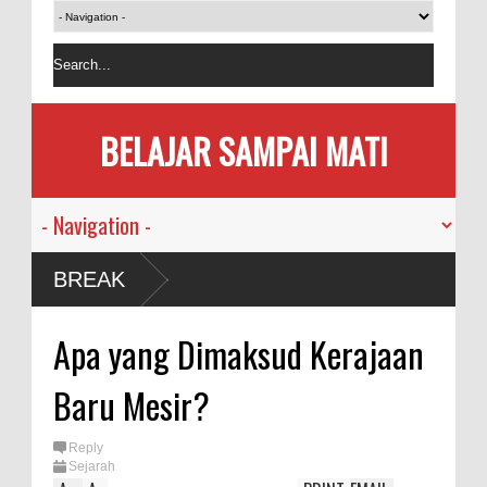
BELAJAR SAMPAI MATI
h
BREAK
sia
Apa yang Dimaksud Kerajaan
i
Baru Mesir?
an
Reply
Sejarah