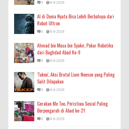
0
8-9-2026
AI di Dunia Nyata Bisa Lebih Berbahaya dari
Robot Ultron
0
8-9-2026
Ahmad bin Musa bin Syakir, Pakar Robotika
dari Baghdad Abad Ke-9
0
8-8-2026
'Taken', Aksi Brutal Liam Neeson yang Paling
Sulit Dilupakan
0
8-8-2026
Gerakan Me Too, Peristiwa Sosial Paling
Berpengaruh di Abad ke-21
0
8-8-2026