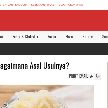
ETENTUAN PENGGUNA
KEBIJAKAN PRIVASI
BLOG HOEDA MANIS
mi
Fakta & Statistik
Fauna
Flora
Nature
Sai
Bagaimana Asal Usulnya?
PRINT
EMAIL
A
A
-
+