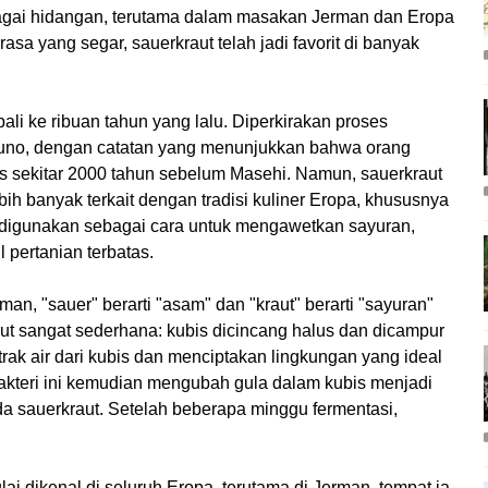
agai hidangan, terutama dalam masakan Jerman dan Eropa
sa yang segar, sauerkraut telah jadi favorit di banyak
bali ke ribuan tahun yang lalu. Diperkirakan proses
 kuno, dengan catatan yang menunjukkan bahwa orang
s sekitar 2000 tahun sebelum Masehi. Namun, sauerkraut
bih banyak terkait dengan tradisi kuliner Eropa, khususnya
ni digunakan sebagai cara untuk mengawetkan sayuran,
 pertanian terbatas.
man, "sauer" berarti "asam" dan "kraut" berarti "sayuran"
ut sangat sederhana: kubis dicincang halus dan dicampur
k air dari kubis dan menciptakan lingkungan yang ideal
Bakteri ini kemudian mengubah gula dalam kubis menjadi
a sauerkraut. Setelah beberapa minggu fermentasi,
i dikenal di seluruh Eropa, terutama di Jerman, tempat ia