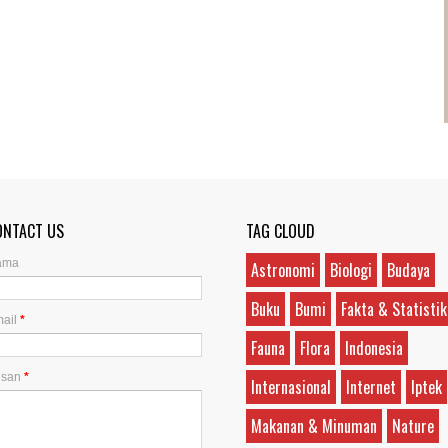
ONTACT US
TAG CLOUD
ama
Astronomi
Biologi
Budaya
Buku
Bumi
Fakta & Statistik
ail
*
Fauna
Flora
Indonesia
esan
*
Internasional
Internet
Iptek
Makanan & Minuman
Nature