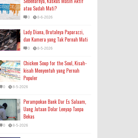
Sebenarnya, Kaskus Masih Aktif
atau Sudah Mati?
0
8-6-2026
Lady Diana, Brutalnya Paparazzi,
dan Kamera yang Tak Pernah Mati
0
8-5-2026
Chicken Soup for the Soul, Kisah-
kisah Menyentuh yang Pernah
Populer
0
8-5-2026
Perampokan Bank Dar Es Salaam,
Uang Jutaan Dolar Lenyap Tanpa
Bekas
0
8-5-2026