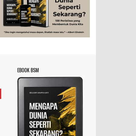
Studi
Teknologi
Tips
Tokoh
Rahasia Togel yang Tidak Dipahami
Tubuh Manusia
Umum
Pemain Togel
Ilustrasi/zdnet.com Ini adalah catatan
penutup untuk dua catatan saya
sebelumnya ( Judi Togel dan Impian Tolol Kaya
Mendadak dan Tidak Ada ...
Apa yang Disebut Impurities?
Ilustrasi/belmontmetals.com Impurities
EBOOK BSM
adalah istilah yang digunakan untuk
menyebut zat-zat yang tidak diinginkan,
yang terdapat dalam suatu...
Apa yang Disebut Badan Golgi?
Ilustrasi/utakatikotak.com Badan Golgi
(disebut pula aparatus Golgi, kompleks
Golgi, atau diktiosom) adalah organel
yang dikaitkan denga...
Apakah UFO Benar-benar Ada?