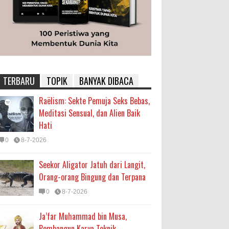
TERBARU
TOPIK
BANYAK DIBACA
Raëlism: Sekte Pemuja Seks Bebas,
Meditasi Sensual, dan Alien Baik
Hati
0
8-7-2026
Seekor Aligator Jatuh dari Langit,
Orang-orang Bingung dan Terpana
0
8-7-2026
Ja’far Muhammad bin Musa,
Pembangun Karya Teknik