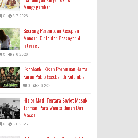
Mengagumkan
0
8-7-2026
Seorang Perempuan Kesepian
Mencari Cinta dan Pasangan di
Internet
0
8-6-2026
‘Escobank’, Kisah Perburuan Harta
Karun Pablo Escobar di Kolombia
0
8-6-2026
Hitler Mati, Tentara Soviet Masuk
Jerman, Para Wanita Bunuh Diri
Massal
0
8-6-2026