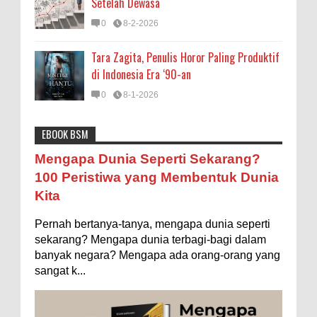
Setelah Dewasa
0
8-2-2026
Tara Zagita, Penulis Horor Paling Produktif
di Indonesia Era ‘90-an
0
8-1-2026
EBOOK BSM
Astronomi
Biologi
Budaya
Buku
Bumi
Mengapa Negara Miskin Tidak Mencetak
Mengapa Dunia Seperti Sekarang?
Uang yang Banyak saja biar Kaya?
Entertainment
Fakta & Statistik
Fauna
Filsafat
100 Peristiwa yang Membentuk Dunia
Ilustrasi/istimewa Jawaban untuk pertanyaan itu
Kita
sebenarnya membutuhkan uraian panjang lebar,
Flora
Geografi
Hoeda's Note
Indonesia
namun berikut ini saya usahakan seringkas...
Pernah bertanya-tanya, mengapa dunia seperti
Internasional
Internet
Iptek
Istilah Ilmiah
Ukuran 1 Kaki itu Berapa Meter?
sekarang? Mengapa dunia terbagi-bagi dalam
Makanan & Minuman
Misteri
Mitologi
Nature
banyak negara? Mengapa ada orang-orang yang
Ilustrasi/ginersnow.com Di Inggris dan Amerika,
sangat k...
ukuran “kaki” (feet—biasa disingkat ft) memang
Olahraga
Pendidikan
Peristiwa
Psikologi
Sains
lebih sering digunakan dibanding “meter”...
Sejarah
Studi
Teknologi
Tips
Tokoh
Rahasia Togel yang Tidak Dipahami Pemain