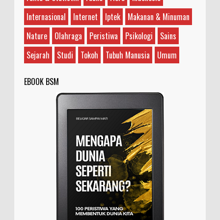
yang sering digunakan dalam berbagai konteks
dan memiliki makna yang bervariasi, tergantung
Internasional
Internet
Iptek
Makanan & Minuman
...
Nature
Olahraga
Peristiwa
Psikologi
Sains
Sejarah
Studi
Tokoh
Tubuh Manusia
Umum
EBOOK BSM