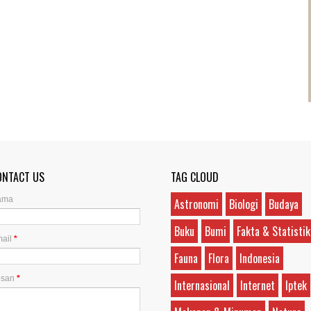
ONTACT US
TAG CLOUD
ama
Astronomi
Biologi
Budaya
Buku
Bumi
Fakta & Statistik
ail
*
Fauna
Flora
Indonesia
esan
*
Internasional
Internet
Iptek