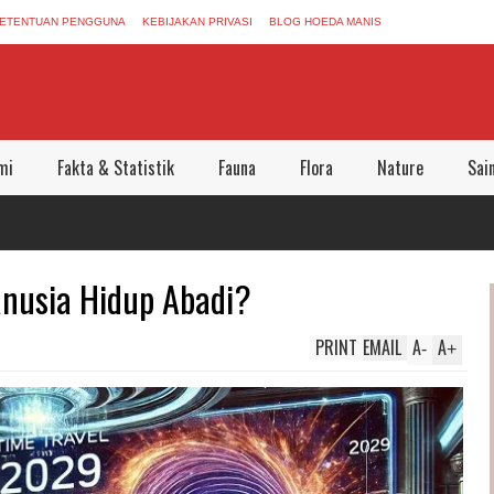
ETENTUAN PENGGUNA
KEBIJAKAN PRIVASI
BLOG HOEDA MANIS
mi
Fakta & Statistik
Fauna
Flora
Nature
Sai
nusia Hidup Abadi?
PRINT
EMAIL
A
A
-
+