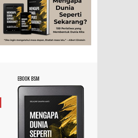
Peristiwa
Psikologi
Sains
Sejarah
disingkat ft) memang lebih sering
digunakan dibanding “meter”...
Studi
Teknologi
Tips
Tokoh
Rahasia Togel yang Tidak Dipahami
Tubuh Manusia
Umum
Pemain Togel
Ilustrasi/zdnet.com Ini adalah catatan
penutup untuk dua catatan saya
sebelumnya ( Judi Togel dan Impian Tolol Kaya
Mendadak dan Tidak Ada ...
Apa yang Disebut Impurities?
Ilustrasi/belmontmetals.com Impurities
EBOOK BSM
adalah istilah yang digunakan untuk
menyebut zat-zat yang tidak diinginkan,
yang terdapat dalam suatu...
Apa yang Disebut Badan Golgi?
Ilustrasi/utakatikotak.com Badan Golgi
(disebut pula aparatus Golgi, kompleks
Golgi, atau diktiosom) adalah organel
yang dikaitkan denga...