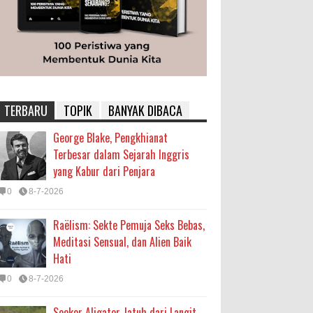
TERBARU
TOPIK
BANYAK DIBACA
George Blake, Pengkhianat
Terbesar dalam Sejarah Inggris
yang Kabur dari Penjara
0
8-7-2026
Raëlism: Sekte Pemuja Seks Bebas,
Meditasi Sensual, dan Alien Baik
Hati
0
8-7-2026
Seekor Aligator Jatuh dari Langit,