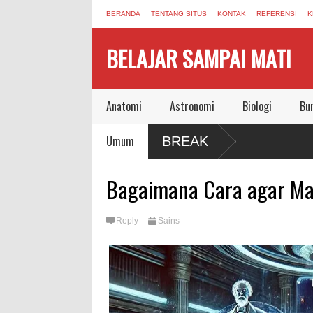
BERANDA
TENTANG SITUS
KONTAK
REFERENSI
K
BELAJAR SAMPAI MATI
Anatomi
Astronomi
Biologi
Bu
g Masih Berbunyi dari Pandemi
Umum
BREAK
inggalkan Dunia Aman Bersama
Bagaimana Cara agar Ma
Reply
Sains