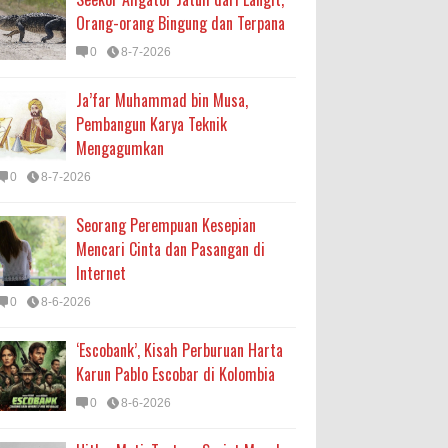
Orang-orang Bingung dan Terpana
0
8-7-2026
Ja’far Muhammad bin Musa,
Pembangun Karya Teknik
Mengagumkan
0
8-7-2026
Seorang Perempuan Kesepian
Mencari Cinta dan Pasangan di
Internet
0
8-6-2026
‘Escobank’, Kisah Perburuan Harta
Karun Pablo Escobar di Kolombia
0
8-6-2026