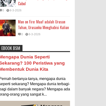
Cabul
0
8-3-2026
Man on Fire: Maaf adalah Urusan
Tuhan, Urusanku Menghabisi Kalian
0
8-3-2026
EBOOK BSM
Astronomi
Biologi
Budaya
Buku
Bumi
Mengapa Negara Miskin Tidak
Mengapa Dunia Seperti
Mencetak Uang yang Banyak saja
Entertainment
Fakta & Statistik
Fauna
Sekarang? 100 Peristiwa yang
biar Kaya?
Membentuk Dunia Kita
Filsafat
Flora
Geografi
Hoeda's Note
Ilustrasi/istimewa Jawaban untuk
pertanyaan itu sebenarnya membutuhkan uraian
Indonesia
Internasional
Internet
Iptek
Pernah bertanya-tanya, mengapa dunia
panjang lebar, namun berikut ini saya usahakan
seringkas...
seperti sekarang? Mengapa dunia terbagi-
Istilah Ilmiah
Makanan & Minuman
Misteri
bagi dalam banyak negara? Mengapa ada
Ukuran 1 Kaki itu Berapa Meter?
orang-orang yang sangat k...
Mitologi
Nature
Olahraga
Pendidikan
Ilustrasi/ginersnow.com Di Inggris dan
Amerika, ukuran “kaki” (feet—biasa