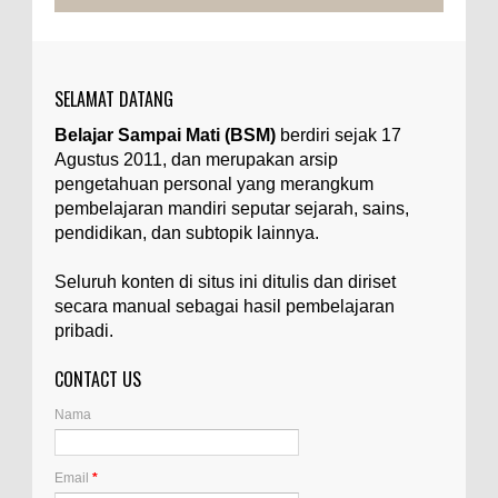
Ilustrasi/belmontmetals.com Impurities adalah
istilah yang digunakan untuk menyebut zat-zat
yang tidak diinginkan, yang terdapat dalam
suatu...
SELAMAT DATANG
Apa yang Disebut Badan Golgi?
Belajar Sampai Mati (BSM)
berdiri sejak 17
Ilustrasi/utakatikotak.com Badan Golgi (disebut
Agustus 2011, dan merupakan arsip
pula aparatus Golgi, kompleks Golgi, atau
diktiosom) adalah organel yang dikaitkan
pengetahuan personal yang merangkum
denga...
pembelajaran mandiri seputar sejarah, sains,
pendidikan, dan subtopik lainnya.
Apakah UFO Benar-benar Ada?
Ilustrasi/istimewa Sebagian orang percaya UFO
Seluruh konten di situs ini ditulis dan diriset
benar-benar ada. Sebagian orang lain percaya
secara manual sebagai hasil pembelajaran
UFO benar-benar tidak ada. Manakah yang
pribadi.
benar...
CONTACT US
Apa Itu Glass Gem Corn atau Jagung
Permata Kaca?
Nama
Ilustrasi/kompasiana.com Glass Gem Corn, yang
juga dikenal sebagai "jagung permata kaca",
adalah varietas unik dari tanaman jagung...
Email
*