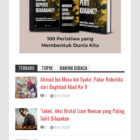
TERBARU
TOPIK
BANYAK DIBACA
Ahmad bin Musa bin Syakir, Pakar Robotika
dari Baghdad Abad Ke-9
0
8-8-2026
'Taken', Aksi Brutal Liam Neeson yang Paling
Sulit Dilupakan
0
8-8-2026