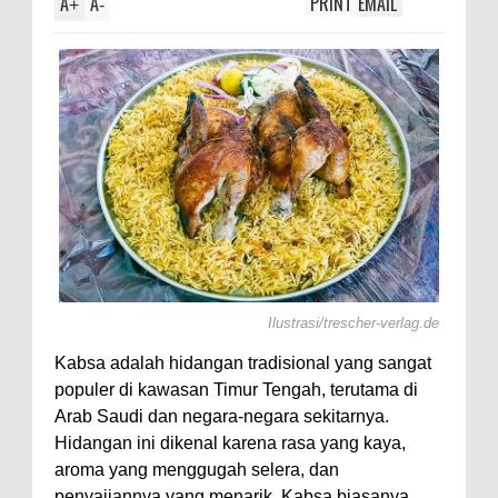
A
A
PRINT
EMAIL
+
-
Ilustrasi/trescher-verlag.de
Kabsa adalah hidangan tradisional yang sangat
populer di kawasan Timur Tengah, terutama di
Arab Saudi dan negara-negara sekitarnya.
Hidangan ini dikenal karena rasa yang kaya,
aroma yang menggugah selera, dan
penyajiannya yang menarik. Kabsa biasanya