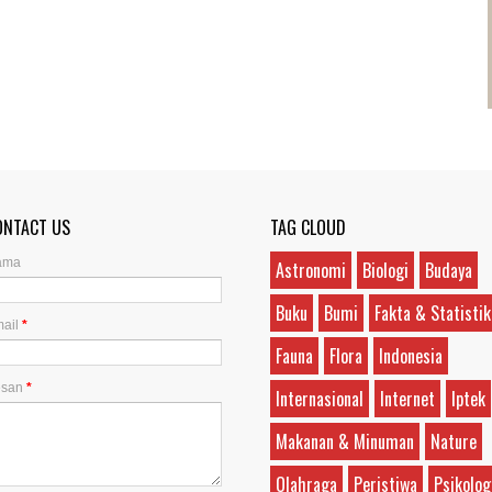
ONTACT US
TAG CLOUD
ama
Astronomi
Biologi
Budaya
Buku
Bumi
Fakta & Statistik
ail
*
Fauna
Flora
Indonesia
esan
*
Internasional
Internet
Iptek
Makanan & Minuman
Nature
Olahraga
Peristiwa
Psikolog