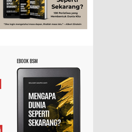
Rahasia Togel yang Tidak Dipahami
Tubuh Manusia
Umum
Pemain Togel
Ilustrasi/zdnet.com Ini adalah catatan
penutup untuk dua catatan saya
sebelumnya ( Judi Togel dan Impian Tolol Kaya
Mendadak dan Tidak Ada ...
Apa yang Disebut Impurities?
Ilustrasi/belmontmetals.com Impurities
EBOOK BSM
adalah istilah yang digunakan untuk
menyebut zat-zat yang tidak diinginkan,
yang terdapat dalam suatu...
Apa yang Disebut Badan Golgi?
Ilustrasi/utakatikotak.com Badan Golgi
(disebut pula aparatus Golgi, kompleks
Golgi, atau diktiosom) adalah organel
yang dikaitkan denga...
Apakah UFO Benar-benar Ada?
i
Ilustrasi/istimewa Sebagian orang