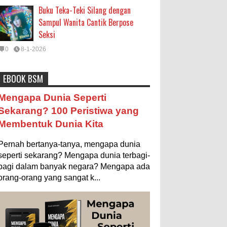
Buku Teka-Teki Silang dengan
Sampul Wanita Cantik Berpose
Seksi
0
8-1-2026
EBOOK BSM
Astronomi
Biologi
Budaya
Buku
Bumi
Mengapa Negara Miskin Tidak
Mengapa Dunia Seperti
Mencetak Uang yang Banyak saja
Entertainment
Fakta & Statistik
Fauna
Sekarang? 100 Peristiwa yang
biar Kaya?
Membentuk Dunia Kita
Filsafat
Flora
Geografi
Hoeda's Note
Ilustrasi/istimewa Jawaban untuk
pertanyaan itu sebenarnya membutuhkan uraian
Indonesia
Internasional
Internet
Iptek
Pernah bertanya-tanya, mengapa dunia
panjang lebar, namun berikut ini saya usahakan
seringkas...
seperti sekarang? Mengapa dunia terbagi-
Istilah Ilmiah
Makanan & Minuman
Misteri
bagi dalam banyak negara? Mengapa ada
Ukuran 1 Kaki itu Berapa Meter?
orang-orang yang sangat k...
Mitologi
Nature
Olahraga
Pendidikan
Ilustrasi/ginersnow.com Di Inggris dan
Amerika, ukuran “kaki” (feet—biasa
Peristiwa
Psikologi
Sains
Sejarah
disingkat ft) memang lebih sering
digunakan dibanding “meter”...
Studi
Teknologi
Tips
Tokoh