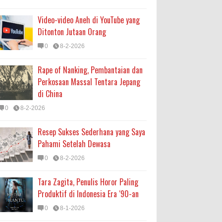
Video-video Aneh di YouTube yang
Ditonton Jutaan Orang
0
8-2-2026
Rape of Nanking, Pembantaian dan
Perkosaan Massal Tentara Jepang
di China
0
8-2-2026
Resep Sukses Sederhana yang Saya
Pahami Setelah Dewasa
0
8-2-2026
Tara Zagita, Penulis Horor Paling
Produktif di Indonesia Era ‘90-an
0
8-1-2026