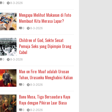
0
8-3-2026
Mengapa Melihat Makanan di Foto
Membuat Kita Merasa Lapar?
0
8-3-2026
Children of God, Sekte Sesat
Pemuja Seks yang Dipimpin Orang
Cabul
0
8-3-2026
Man on Fire: Maaf adalah Urusan
Tuhan, Urusanku Menghabisi Kalian
0
8-3-2026
Banu Musa, Tiga Bersaudara Kaya
Raya dengan Pikiran Luar Biasa
0
8-2-2026