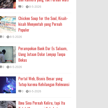
0
8-5-2026
Chicken Soup for the Soul, Kisah-
kisah Menyentuh yang Pernah
Populer
0
8-5-2026
Perampokan Bank Dar Es Salaam,
Uang Jutaan Dolar Lenyap Tanpa
Bekas
0
8-5-2026
Portal Web, Bisnis Besar yang
Tutup karena Kehilangan Relevansi
0
8-5-2026
Ibnu Sina Pernah Keliru, tapi Itu