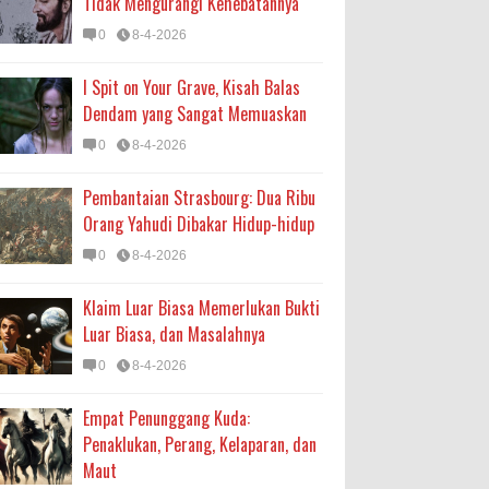
Tidak Mengurangi Kehebatannya
0
8-4-2026
I Spit on Your Grave, Kisah Balas
Dendam yang Sangat Memuaskan
0
8-4-2026
Pembantaian Strasbourg: Dua Ribu
Orang Yahudi Dibakar Hidup-hidup
0
8-4-2026
Klaim Luar Biasa Memerlukan Bukti
Luar Biasa, dan Masalahnya
0
8-4-2026
Empat Penunggang Kuda:
Penaklukan, Perang, Kelaparan, dan
Maut