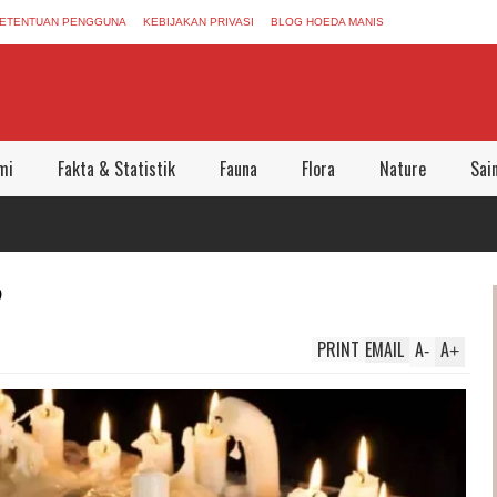
ETENTUAN PENGGUNA
KEBIJAKAN PRIVASI
BLOG HOEDA MANIS
mi
Fakta & Statistik
Fauna
Flora
Nature
Sai
?
PRINT
EMAIL
A
A
-
+