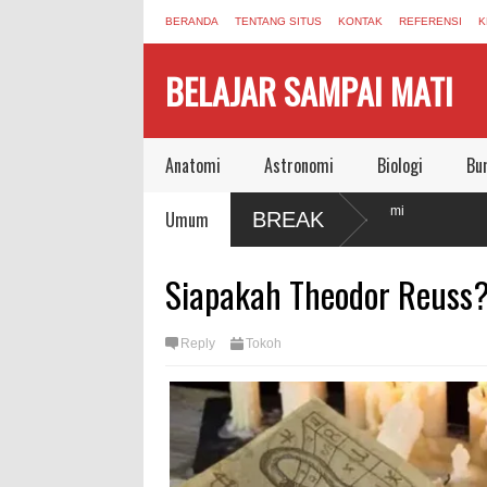
BERANDA
TENTANG SITUS
KONTAK
REFERENSI
K
BELAJAR SAMPAI MATI
Anatomi
Astronomi
Biologi
Bu
Sinyal Konspirasi yang Masih Berbunyi dari Pandemi
Umum
BREAK
COVID-19
Jonas Salk Wafat, Meninggalkan Dunia Aman Bersama
Siapakah Theodor Reuss
Vaksin Polio
Reply
Tokoh