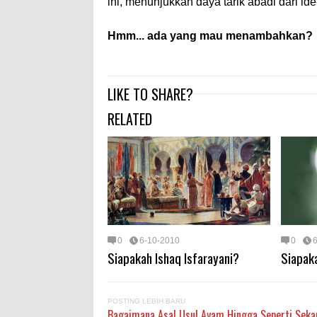
ini, menunjukkan daya tarik abadi dari id
Hmm... ada yang mau menambahkan?
LIKE TO SHARE?
RELATED
0
6-10-2010
0
Siapakah Ishaq Isfarayani?
Siapak
POSTING LEBIH BARU
Bagaimana Asal Usul Ayam Hingga Seperti Sek