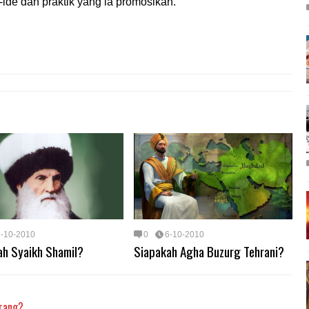
e-ide dan praktik yang ia promosikan.
6-10-2010
0
6-10-2010
ah Syaikh Shamil?
Siapakah Agha Buzurg Tehrani?
arang?