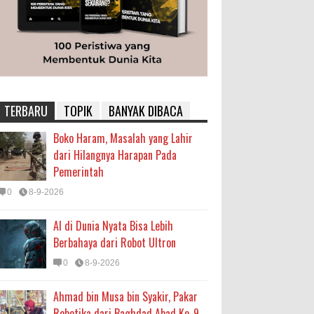
TERBARU
TOPIK
BANYAK DIBACA
Boko Haram, Masalah yang Lahir
dari Hilangnya Harapan Pada
Pemerintah
0
8-9-2026
AI di Dunia Nyata Bisa Lebih
Berbahaya dari Robot Ultron
0
8-9-2026
Ahmad bin Musa bin Syakir, Pakar
Robotika dari Baghdad Abad Ke-9