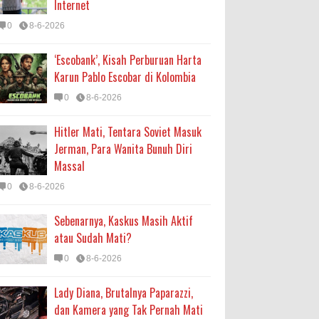
Internet
0
8-6-2026
‘Escobank’, Kisah Perburuan Harta
Karun Pablo Escobar di Kolombia
0
8-6-2026
Hitler Mati, Tentara Soviet Masuk
Jerman, Para Wanita Bunuh Diri
Massal
0
8-6-2026
Sebenarnya, Kaskus Masih Aktif
atau Sudah Mati?
0
8-6-2026
Lady Diana, Brutalnya Paparazzi,
dan Kamera yang Tak Pernah Mati