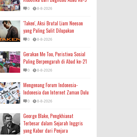
0
8-8-2026
'Taken', Aksi Brutal Liam Neeson
yang Paling Sulit Dilupakan
0
8-8-2026
Gerakan Me Too, Peristiwa Sosial
Paling Berpengaruh di Abad ke-21
0
8-8-2026
Mengenang Forum Indonesia-
Indonesia dan Internet Zaman Dulu
0
8-8-2026
George Blake, Pengkhianat
Terbesar dalam Sejarah Inggris
yang Kabur dari Penjara