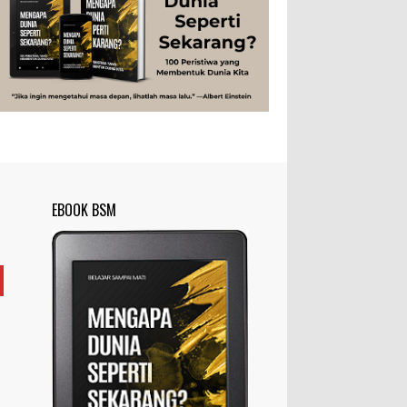
Studi
Teknologi
Tips
Tokoh
Rahasia Togel yang Tidak Dipahami
Tubuh Manusia
Umum
Pemain Togel
Ilustrasi/zdnet.com Ini adalah catatan
penutup untuk dua catatan saya
sebelumnya ( Judi Togel dan Impian Tolol Kaya
Mendadak dan Tidak Ada ...
Apa yang Disebut Impurities?
Ilustrasi/belmontmetals.com Impurities
EBOOK BSM
adalah istilah yang digunakan untuk
menyebut zat-zat yang tidak diinginkan,
yang terdapat dalam suatu...
Apa yang Disebut Badan Golgi?
Ilustrasi/utakatikotak.com Badan Golgi
(disebut pula aparatus Golgi, kompleks
Golgi, atau diktiosom) adalah organel
yang dikaitkan denga...
Apakah UFO Benar-benar Ada?