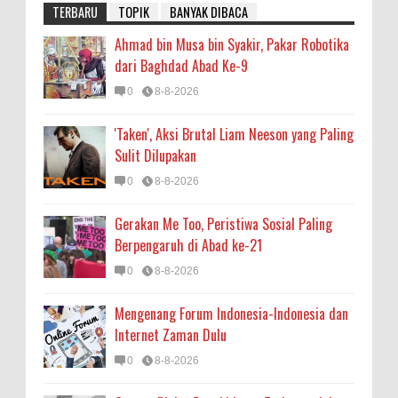
TERBARU
TOPIK
BANYAK DIBACA
Ahmad bin Musa bin Syakir, Pakar Robotika
dari Baghdad Abad Ke-9
0
8-8-2026
'Taken', Aksi Brutal Liam Neeson yang Paling
Sulit Dilupakan
0
8-8-2026
Gerakan Me Too, Peristiwa Sosial Paling
Berpengaruh di Abad ke-21
0
8-8-2026
Mengenang Forum Indonesia-Indonesia dan
Internet Zaman Dulu
0
8-8-2026