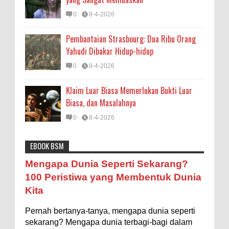
0
8-4-2026
Pembantaian Strasbourg: Dua Ribu Orang
Yahudi Dibakar Hidup-hidup
0
8-4-2026
Klaim Luar Biasa Memerlukan Bukti Luar
Biasa, dan Masalahnya
0
8-4-2026
EBOOK BSM
Astronomi
Biologi
Budaya
Buku
Bumi
Mengapa Negara Miskin Tidak Mencetak
Mengapa Dunia Seperti Sekarang?
Uang yang Banyak saja biar Kaya?
Entertainment
Fakta & Statistik
Fauna
Filsafat
100 Peristiwa yang Membentuk Dunia
Ilustrasi/istimewa Jawaban untuk pertanyaan itu
Kita
sebenarnya membutuhkan uraian panjang lebar,
Flora
Geografi
Hoeda's Note
Indonesia
namun berikut ini saya usahakan seringkas...
Pernah bertanya-tanya, mengapa dunia seperti
Internasional
Internet
Iptek
Istilah Ilmiah
Ukuran 1 Kaki itu Berapa Meter?
sekarang? Mengapa dunia terbagi-bagi dalam