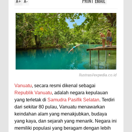
A
A
PRINT
EMAIL
+
-
Ilustrasi/expedia.co.id
Vanuatu
, secara resmi dikenal sebagai
Republik Vanuatu
, adalah negara kepulauan
yang terletak di
Samudra Pasifik Selatan
. Terdiri
dari sekitar 80 pulau, Vanuatu menawarkan
keindahan alam yang menakjubkan, budaya
yang kaya, dan sejarah yang menarik. Negara ini
memiliki populasi yang beragam dengan lebih